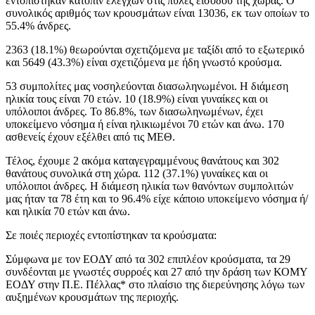
εντοπίστηκαν κατόπιν ελέγχων στις πύλες εισόδου της χώρας. Ο
συνολικός αριθμός των κρουσμάτων είναι 13036, εκ των οποίων το
55.4% άνδρες.
2363 (18.1%) θεωρούνται σχετιζόμενα με ταξίδι από το εξωτερικό
και 5649 (43.3%) είναι σχετιζόμενα με ήδη γνωστό κρούσμα.
53 συμπολίτες μας νοσηλεύονται διασωληνωμένοι. Η διάμεση
ηλικία τους είναι 70 ετών. 10 (18.9%) είναι γυναίκες και οι
υπόλοιποι άνδρες. To 86.8%, των διασωληνωμένων, έχει
υποκείμενο νόσημα ή είναι ηλικιωμένοι 70 ετών και άνω. 170
ασθενείς έχουν εξέλθει από τις ΜΕΘ.
Τέλος, έχουμε 2 ακόμα καταγεγραμμένους θανάτους και 302
θανάτους συνολικά στη χώρα. 112 (37.1%) γυναίκες και οι
υπόλοιποι άνδρες. Η διάμεση ηλικία των θανόντων συμπολιτών
μας ήταν τα 78 έτη και το 96.4% είχε κάποιο υποκείμενο νόσημα ή/
και ηλικία 70 ετών και άνω.
Σε ποιές περιοχές εντοπίστηκαν τα κρούσματα:
Σύμφωνα με τον ΕΟΔΥ από τα 302 επιπλέον κρούσματα, τα 29
συνδέονται με γνωστές συρροές και 27 από την δράση των ΚΟΜΥ
ΕΟΔΥ στην Π.Ε. Πέλλας* στο πλαίσιο της διερεύνησης λόγω των
αυξημένων κρουσμάτων της περιοχής.