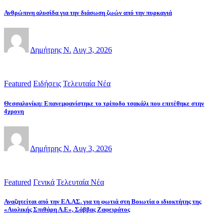
Ανθρώπινη αλυσίδα για την διάσωση ζωών από την πυρκαγιά
Δημήτρης Ν.
Αυγ 3, 2026
Featured
Ειδήσεις
Τελευταία Νέα
Θεσσαλονίκη: Επανεμφανίστηκε το τρίποδο τσακάλι που επιτέθηκε στην
4χρονη
Δημήτρης Ν.
Αυγ 3, 2026
Featured
Γενικά
Τελευταία Νέα
Αναζητείται από την ΕΛ.ΑΣ. για τη φωτιά στη Βοιωτία ο ιδιοκτήτης της
«Αιολικής Σπιθάρη Α.Ε», Σάββας Ζαφειράτος