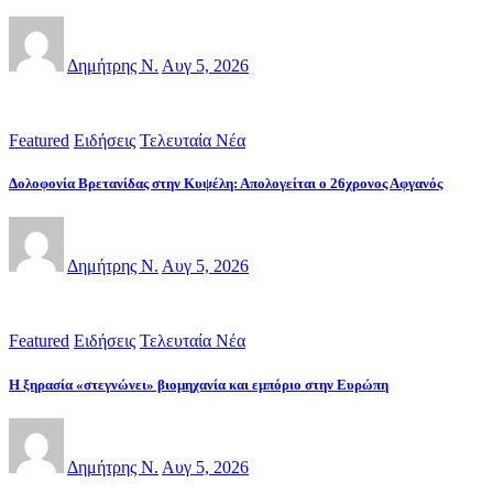
Δημήτρης Ν.
Αυγ 5, 2026
Featured
Ειδήσεις
Τελευταία Νέα
Δολοφονία Βρετανίδας στην Κυψέλη: Απολογείται ο 26χρονος Αφγανός
Δημήτρης Ν.
Αυγ 5, 2026
Featured
Ειδήσεις
Τελευταία Νέα
Η ξηρασία «στεγνώνει» βιομηχανία και εμπόριο στην Ευρώπη
Δημήτρης Ν.
Αυγ 5, 2026