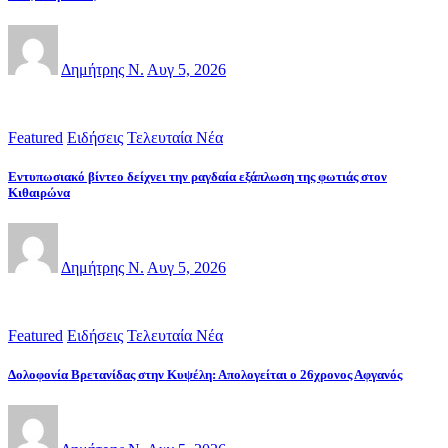
Δημήτρης Ν.
Αυγ 5, 2026
Featured
Ειδήσεις
Τελευταία Νέα
Εντυπωσιακό βίντεο δείχνει την ραγδαία εξάπλωση της φωτιάς στον
Κιθαιρώνα
Δημήτρης Ν.
Αυγ 5, 2026
Featured
Ειδήσεις
Τελευταία Νέα
Δολοφονία Βρετανίδας στην Κυψέλη: Απολογείται ο 26χρονος Αφγανός