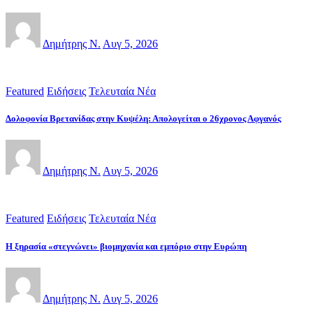
Δημήτρης Ν.
Αυγ 5, 2026
Featured
Ειδήσεις
Τελευταία Νέα
Δολοφονία Βρετανίδας στην Κυψέλη: Απολογείται ο 26χρονος Αφγανός
Δημήτρης Ν.
Αυγ 5, 2026
Featured
Ειδήσεις
Τελευταία Νέα
Η ξηρασία «στεγνώνει» βιομηχανία και εμπόριο στην Ευρώπη
Δημήτρης Ν.
Αυγ 5, 2026