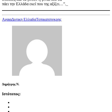
πάει την Ελλάδα εκεί που της αξίζει…”._
Αχαια
Δυτικη Ελλαδα
Τοπικα
τσιγκρης
Δημήτρης Ν.
Ιστότοπος: