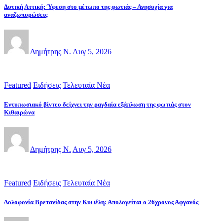
Δυτική Αττική: Ύφεση στο μέτωπο της φωτιάς – Ανησυχία για
αναζωπυρώσεις
Δημήτρης Ν.
Αυγ 5, 2026
Featured
Ειδήσεις
Τελευταία Νέα
Εντυπωσιακό βίντεο δείχνει την ραγδαία εξάπλωση της φωτιάς στον
Κιθαιρώνα
Δημήτρης Ν.
Αυγ 5, 2026
Featured
Ειδήσεις
Τελευταία Νέα
Δολοφονία Βρετανίδας στην Κυψέλη: Απολογείται ο 26χρονος Αφγανός