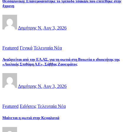
Θεσσαλονίκη: Επανεμφανίστηκε το τρίποδο τσακάλι που επιτέθηκε στην
4χρονη
Δημήτρης Ν.
Αυγ 3, 2026
Featured
Γενικά
Τελευταία Νέα
Αναζητείται από την ΕΛ.ΑΣ. για τη φωτιά στη Βοιωτία ο ιδιοκτήτης της
«Αιολικής Σπιθάρη Α.Ε», Σάββας Ζαφειράτος
Δημήτρης Ν.
Αυγ 3, 2026
Featured
Ειδήσεις
Τελευταία Νέα
Μαίνεται η φωτιά στην Κεφαλονιά