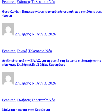
Featured
Ειδήσεις
Τελευταία Νέα
Θεσσαλονίκη: Επανεμφανίστηκε το τρίποδο τσακάλι που επιτέθηκε στην
4χρονη
Δημήτρης Ν.
Αυγ 3, 2026
Featured
Γενικά
Τελευταία Νέα
Αναζητείται από την ΕΛ.ΑΣ. για τη φωτιά στη Βοιωτία ο ιδιοκτήτης της
«Αιολικής Σπιθάρη Α.Ε», Σάββας Ζαφειράτος
Δημήτρης Ν.
Αυγ 3, 2026
Featured
Ειδήσεις
Τελευταία Νέα
Μαίνεται η φωτιά στην Κεφαλονιά