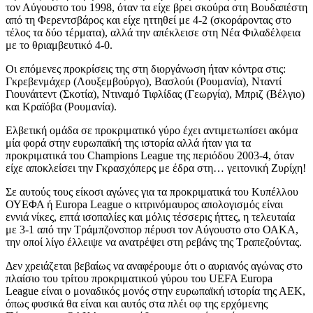
τον Αύγουστο του 1998, όταν τα είχε βρει σκούρα στη Βουδαπέστη
από τη Φερεντσβάρος και είχε ηττηθεί με 4-2 (σκοράροντας στο
τέλος τα δύο τέρματα), αλλά την απέκλεισε στη Νέα Φιλαδέλφεια
με το θριαμβευτικό 4-0.
Οι επόμενες προκρίσεις της στη διοργάνωση ήταν κόντρα στις:
Γκρεβενμάχερ (Λουξεμβούργο), Βασλούι (Ρουμανία), Νταντί
Γιουνάιτεντ (Σκοτία), Ντιναμό Τιφλίδας (Γεωργία), Μπριζ (Βέλγιο)
και Κραϊόβα (Ρουμανία).
Ελβετική ομάδα σε προκριματικό γύρο έχει αντιμετωπίσει ακόμα
μία φορά στην ευρωπαϊκή της ιστορία αλλά ήταν για τα
προκριματικά του Champions League της περιόδου 2003-4, όταν
είχε αποκλείσει την Γκρασχόπερς με έδρα στη… γειτονική Ζυρίχη!
Σε αυτούς τους είκοσι αγώνες για τα προκριματικά του Κυπέλλου
ΟΥΕΦΑ ή Europa League ο κιτρινόμαυρος απολογισμός είναι
εννιά νίκες, επτά ισοπαλίες και μόλις τέσσερις ήττες, η τελευταία
με 3-1 από την Τράμπζονσπορ πέρυσι τον Αύγουστο στο ΟΑΚΑ,
την οποί λίγο έλλειψε να ανατρέψει στη ρεβάνς της Τραπεζούντας.
Δεν χρειάζεται βεβαίως να αναφέρουμε ότι ο αυριανός αγώνας στο
πλαίσιο του τρίτου προκριματικού γύρου του UEFA Europa
League είναι ο μοναδικός μονός στην ευρωπαϊκή ιστορία της ΑΕΚ,
όπως φυσικά θα είναι και αυτός στα πλέι οφ της ερχόμενης