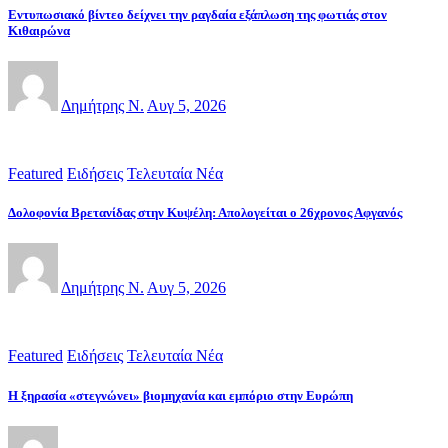
Εντυπωσιακό βίντεο δείχνει την ραγδαία εξάπλωση της φωτιάς στον
Κιθαιρώνα
Δημήτρης Ν.
Αυγ 5, 2026
Featured
Ειδήσεις
Τελευταία Νέα
Δολοφονία Βρετανίδας στην Κυψέλη: Απολογείται ο 26χρονος Αφγανός
Δημήτρης Ν.
Αυγ 5, 2026
Featured
Ειδήσεις
Τελευταία Νέα
Η ξηρασία «στεγνώνει» βιομηχανία και εμπόριο στην Ευρώπη