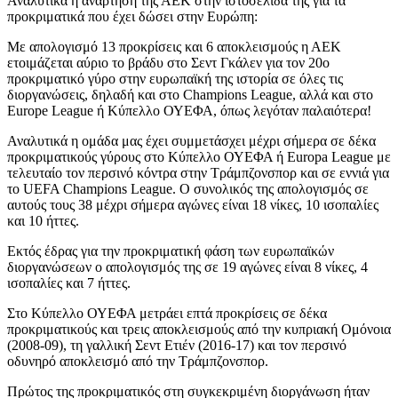
Αναλυτικά η ανάρτηση της ΑΕΚ στην ιστοσελίδα της για τα
προκριματικά που έχει δώσει στην Ευρώπη:
Με απολογισμό 13 προκρίσεις και 6 αποκλεισμούς η ΑΕΚ
ετοιμάζεται αύριο το βράδυ στο Σεντ Γκάλεν για τον 20ο
προκριματικό γύρο στην ευρωπαϊκή της ιστορία σε όλες τις
διοργανώσεις, δηλαδή και στο Champions League, αλλά και στο
Europe League ή Κύπελλο ΟΥΕΦΑ, όπως λεγόταν παλαιότερα!
Αναλυτικά η ομάδα μας έχει συμμετάσχει μέχρι σήμερα σε δέκα
προκριματικούς γύρους στο Κύπελλο ΟΥΕΦΑ ή Europa League με
τελευταίο τον περσινό κόντρα στην Τράμπζονσπορ και σε εννιά για
το UEFA Champions League. Ο συνολικός της απολογισμός σε
αυτούς τους 38 μέχρι σήμερα αγώνες είναι 18 νίκες, 10 ισοπαλίες
και 10 ήττες.
Εκτός έδρας για την προκριματική φάση των ευρωπαϊκών
διοργανώσεων ο απολογισμός της σε 19 αγώνες είναι 8 νίκες, 4
ισοπαλίες και 7 ήττες.
Στο Κύπελλο ΟΥΕΦΑ μετράει επτά προκρίσεις σε δέκα
προκριματικούς και τρεις αποκλεισμούς από την κυπριακή Ομόνοια
(2008-09), τη γαλλική Σεντ Ετιέν (2016-17) και τον περσινό
οδυνηρό αποκλεισμό από την Τράμπζονσπορ.
Πρώτος της προκριματικός στη συγκεκριμένη διοργάνωση ήταν