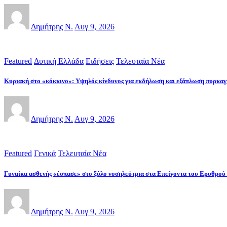
Δημήτρης Ν.
Αυγ 9, 2026
Featured
Δυτική Ελλάδα
Ειδήσεις
Τελευταία Νέα
Κυριακή στο «κόκκινο»: Υψηλός κίνδυνος για εκδήλωση και εξάπλωση πυρκα
Δημήτρης Ν.
Αυγ 9, 2026
Featured
Γενικά
Τελευταία Νέα
Γυναίκα ασθενής «έσπασε» στο ξύλο νοσηλεύτρια στα Επείγοντα του Ερυθρού
Δημήτρης Ν.
Αυγ 9, 2026