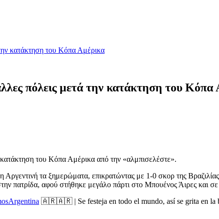
 την κατάκτηση του Κόπα Αμέρικα
άλλες πόλεις μετά την κατάκτηση του Κόπα
ν κατάκτηση του Κόπα Αμέρικα από την «αλμπισελέστε».
η Αργεντινή τα ξημερώματα, επικρατώντας με 1-0 σκορ της Βραζιλί
την πατρίδα, αφού στήθηκε μεγάλο πάρτι στο Μπουένος Άιρες και σε ά
osArgentina
🇦🇷🇦🇷 | Se festeja en todo el mundo, así se grita en l