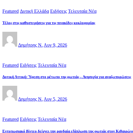
Featured
Δυτική Ελλάδα
Ειδήσεις
Τελευταία Νέα
Τέλος στις καθυστερήσεις για τις πινακίδες κυκλοφορίας
Δημήτρης Ν.
Αυγ 9, 2026
Featured
Ειδήσεις
Τελευταία Νέα
Δυτική Αττική: Ύφεση στο μέτωπο της φωτιάς – Ανησυχία για αναζωπυρώσεις
Δημήτρης Ν.
Αυγ 5, 2026
Featured
Ειδήσεις
Τελευταία Νέα
Εντυπωσιακό βίντεο δείχνει την ραγδαία εξάπλωση της φωτιάς στον Κιθαιρών