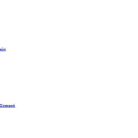
γιών
 Σταυρού