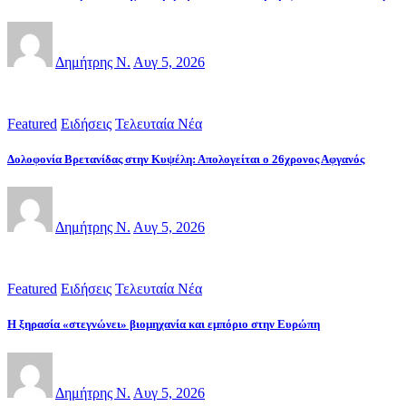
Δημήτρης Ν.
Αυγ 5, 2026
Featured
Ειδήσεις
Τελευταία Νέα
Δολοφονία Βρετανίδας στην Κυψέλη: Απολογείται ο 26χρονος Αφγανός
Δημήτρης Ν.
Αυγ 5, 2026
Featured
Ειδήσεις
Τελευταία Νέα
Η ξηρασία «στεγνώνει» βιομηχανία και εμπόριο στην Ευρώπη
Δημήτρης Ν.
Αυγ 5, 2026