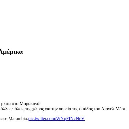
 Αμέρικα
ας μέσα στο Μαρακανά.
λλες πόλεις της χώρας για την πορεία της ομάδας του Λιονέλ Μέσι.
a base Marambio.
pic.twitter.com/WNqFfNcNeV