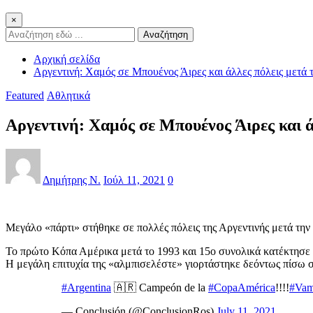
×
Αναζήτηση
Αρχική σελίδα
Αργεντινή: Χαμός σε Μπουένος Άιρες και άλλες πόλεις μετά
Featured
Αθλητικά
Αργεντινή: Χαμός σε Μπουένος Άιρες και 
Δημήτρης Ν.
Ιούλ 11, 2021
0
Μεγάλο «πάρτι» στήθηκε σε πολλές πόλεις της Αργεντινής μετά τη
Το πρώτο Κόπα Αμέρικα μετά το 1993 και 15ο συνολικά κατέκτησε 
Η μεγάλη επιτυχία της «αλμπισελέστε» γιορτάστηκε δεόντως πίσω σ
#Argentina
🇦🇷 Campeón de la
#CopaAmérica
!!!!
#Vam
— Conclusión (@ConclusionRos)
July 11, 2021