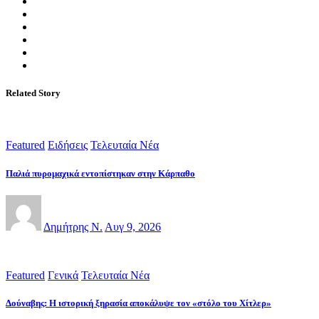
Related Story
Featured
Ειδήσεις
Τελευταία Νέα
Παλιά πυρομαχικά εντοπίστηκαν στην Κάρπαθο
Δημήτρης Ν.
Αυγ 9, 2026
Featured
Γενικά
Τελευταία Νέα
Δούναβης: Η ιστορική ξηρασία αποκάλυψε τον «στόλο του Χίτλερ»