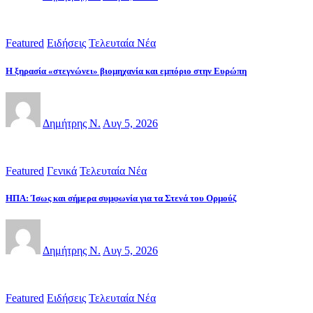
Featured
Ειδήσεις
Τελευταία Νέα
Η ξηρασία «στεγνώνει» βιομηχανία και εμπόριο στην Ευρώπη
Δημήτρης Ν.
Αυγ 5, 2026
Featured
Γενικά
Τελευταία Νέα
ΗΠΑ: Ίσως και σήμερα συμφωνία για τα Στενά του Ορμούζ
Δημήτρης Ν.
Αυγ 5, 2026
Featured
Ειδήσεις
Τελευταία Νέα