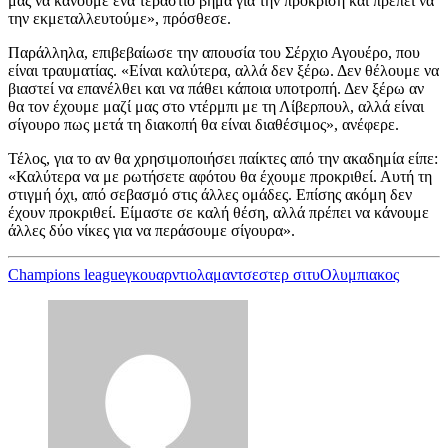
μας να κάνουμε ένα τεράστιο βήμα για την πρόκριση και πρέπει να
την εκμεταλλευτούμε», πρόσθεσε.
Παράλληλα, επιβεβαίωσε την απουσία του Σέρχιο Αγουέρο, που
είναι τραυματίας. «Είναι καλύτερα, αλλά δεν ξέρω. Δεν θέλουμε να
βιαστεί να επανέλθει και να πάθει κάποια υποτροπή. Δεν ξέρω αν
θα τον έχουμε μαζί μας στο ντέρμπι με τη Λίβερπουλ, αλλά είναι
σίγουρο πως μετά τη διακοπή θα είναι διαθέσιμος», ανέφερε.
Τέλος, για το αν θα χρησιμοποιήσει παίκτες από την ακαδημία είπε:
«Καλύτερα να με ρωτήσετε αφότου θα έχουμε προκριθεί. Αυτή τη
στιγμή όχι, από σεβασμό στις άλλες ομάδες. Επίσης ακόμη δεν
έχουν προκριθεί. Είμαστε σε καλή θέση, αλλά πρέπει να κάνουμε
άλλες δύο νίκες για να περάσουμε σίγουρα».
Champions league
γκουαρντιολα
μαντσεστερ σιτυ
Ολυμπιακος