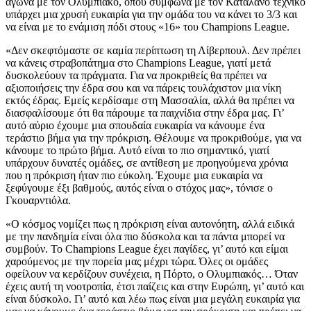
αγώνα με τον Ολυμπιακό, όπου σύμφωνα με τον Καταλανό τεχνικό
υπάρχει μια χρυσή ευκαιρία για την ομάδα του να κάνει το 3/3 και
να είναι με το ενάμιση πόδι στους «16» του Champions League.
«Δεν σκεφτόμαστε σε καμία περίπτωση τη Λίβερπουλ. Δεν πρέπει
να κάνεις στραβοπάτημα στο Champions League, γιατί μετά
δυσκολεύουν τα πράγματα. Για να προκριθείς θα πρέπει να
αξιοποιήσεις την έδρα σου και να πάρεις τουλάχιστον μια νίκη
εκτός έδρας. Εμείς κερδίσαμε στη Μασσαλία, αλλά θα πρέπει να
διασφαλίσουμε ότι θα πάρουμε τα παιχνίδια στην έδρα μας. Γι’
αυτό αύριο έχουμε μια σπουδαία ευκαιρία να κάνουμε ένα
τεράστιο βήμα για την πρόκριση. Θέλουμε να προκριθούμε, για να
κάνουμε το πρώτο βήμα. Αυτό είναι το πιο σημαντικό, γιατί
υπάρχουν δυνατές ομάδες, σε αντίθεση με προηγούμενα χρόνια
που η πρόκριση ήταν πιο εύκολη. Έχουμε μια ευκαιρία να
ξεφύγουμε έξι βαθμούς, αυτός είναι ο στόχος μας», τόνισε ο
Γκουαρντιόλα.
«Ο κόσμος νομίζει πως η πρόκριση είναι αυτονόητη, αλλά ειδικά
με την πανδημία είναι όλα πιο δύσκολα και τα πάντα μπορεί να
συμβούν. Το Champions League έχει παγίδες, γι’ αυτό και είμαι
χαρούμενος με την πορεία μας μέχρι τώρα. Όλες οι ομάδες
οφείλουν να κερδίζουν συνέχεια, η Πόρτο, ο Ολυμπιακός… Όταν
έχεις αυτή τη νοοτροπία, έτσι παίζεις και στην Ευρώπη, γι’ αυτό και
είναι δύσκολο. Γι’ αυτό και λέω πως είναι μια μεγάλη ευκαιρία για