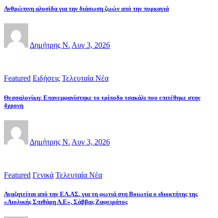
Ανθρώπινη αλυσίδα για την διάσωση ζωών από την πυρκαγιά
Δημήτρης Ν.
Αυγ 3, 2026
Featured
Ειδήσεις
Τελευταία Νέα
Θεσσαλονίκη: Επανεμφανίστηκε το τρίποδο τσακάλι που επιτέθηκε στην
4χρονη
Δημήτρης Ν.
Αυγ 3, 2026
Featured
Γενικά
Τελευταία Νέα
Αναζητείται από την ΕΛ.ΑΣ. για τη φωτιά στη Βοιωτία ο ιδιοκτήτης της
«Αιολικής Σπιθάρη Α.Ε», Σάββας Ζαφειράτος