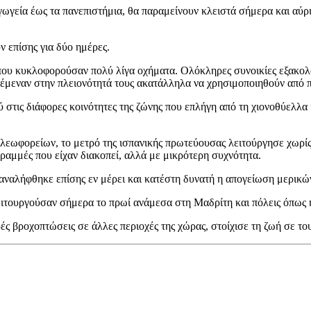
γωγεία έως τα πανεπιστήμια, θα παραμείνουν κλειστά σήμερα και αύριο
υν επίσης για δύο ημέρες.
ου κυκλοφορούσαν πολύ λίγα οχήματα. Ολόκληρες συνοικίες εξακολο
παρέμεναν στην πλειονότητά τους ακατάλληλα να χρησιμοποιηθούν από 
 στις διάφορες κοινότητες της ζώνης που επλήγη από τη χιονοθύελλα κ
λεωφορείων, το μετρό της ισπανικής πρωτεύουσας λειτούργησε χωρίς
ραμμές που είχαν διακοπεί, αλλά με μικρότερη συχνότητα.
ναλήφθηκε επίσης εν μέρει και κατέστη δυνατή η απογείωση μερικών
ιτουργούσαν σήμερα το πρωί ανάμεσα στη Μαδρίτη και πόλεις όπως
ς βροχοπτώσεις σε άλλες περιοχές της χώρας, στοίχισε τη ζωή σε το