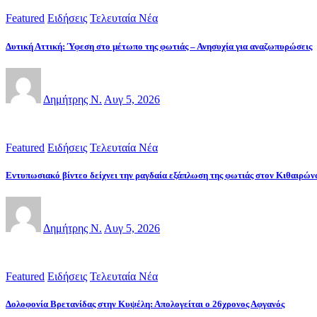
Featured
Ειδήσεις
Τελευταία Νέα
Δυτική Αττική: Ύφεση στο μέτωπο της φωτιάς – Ανησυχία για αναζωπυρώσεις
Δημήτρης Ν.
Αυγ 5, 2026
Featured
Ειδήσεις
Τελευταία Νέα
Εντυπωσιακό βίντεο δείχνει την ραγδαία εξάπλωση της φωτιάς στον Κιθαιρών
Δημήτρης Ν.
Αυγ 5, 2026
Featured
Ειδήσεις
Τελευταία Νέα
Δολοφονία Βρετανίδας στην Κυψέλη: Απολογείται ο 26χρονος Αφγανός