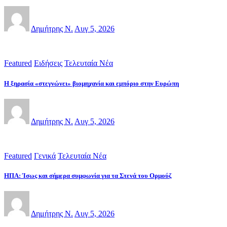
Δημήτρης Ν.
Αυγ 5, 2026
Featured
Ειδήσεις
Τελευταία Νέα
Η ξηρασία «στεγνώνει» βιομηχανία και εμπόριο στην Ευρώπη
Δημήτρης Ν.
Αυγ 5, 2026
Featured
Γενικά
Τελευταία Νέα
ΗΠΑ: Ίσως και σήμερα συμφωνία για τα Στενά του Ορμούζ
Δημήτρης Ν.
Αυγ 5, 2026