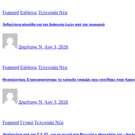
Featured
Ειδήσεις
Τελευταία Νέα
Ανθρώπινη αλυσίδα για την διάσωση ζωών από την πυρκαγιά
Δημήτρης Ν.
Αυγ 3, 2026
Featured
Ειδήσεις
Τελευταία Νέα
Θεσσαλονίκη: Επανεμφανίστηκε το τρίποδο τσακάλι που επιτέθηκε στην 4χρο
Δημήτρης Ν.
Αυγ 3, 2026
Featured
Γενικά
Τελευταία Νέα
Αναζητείται από την ΕΛ.ΑΣ. για τη φωτιά στη Βοιωτία ο ιδιοκτήτης της «Αιο