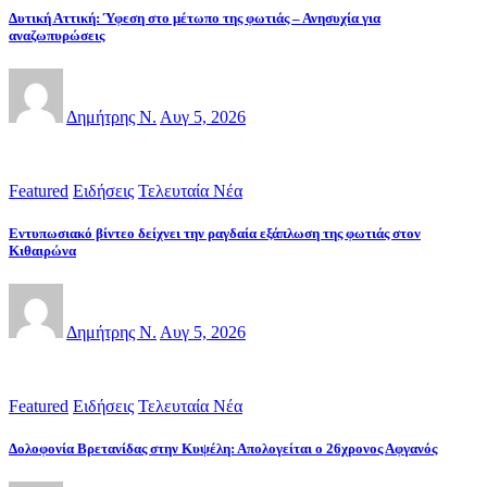
Δυτική Αττική: Ύφεση στο μέτωπο της φωτιάς – Ανησυχία για
αναζωπυρώσεις
Δημήτρης Ν.
Αυγ 5, 2026
Featured
Ειδήσεις
Τελευταία Νέα
Εντυπωσιακό βίντεο δείχνει την ραγδαία εξάπλωση της φωτιάς στον
Κιθαιρώνα
Δημήτρης Ν.
Αυγ 5, 2026
Featured
Ειδήσεις
Τελευταία Νέα
Δολοφονία Βρετανίδας στην Κυψέλη: Απολογείται ο 26χρονος Αφγανός