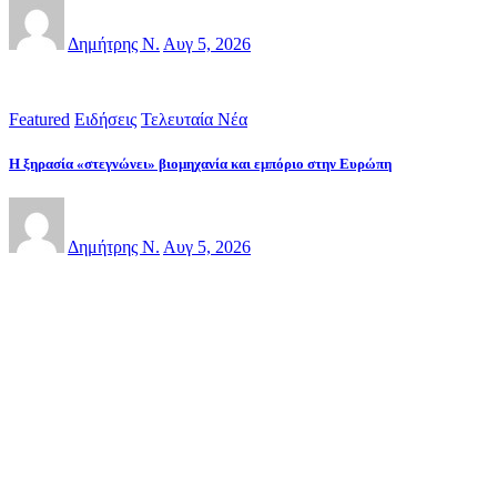
Δημήτρης Ν.
Αυγ 5, 2026
Featured
Ειδήσεις
Τελευταία Νέα
Η ξηρασία «στεγνώνει» βιομηχανία και εμπόριο στην Ευρώπη
Δημήτρης Ν.
Αυγ 5, 2026