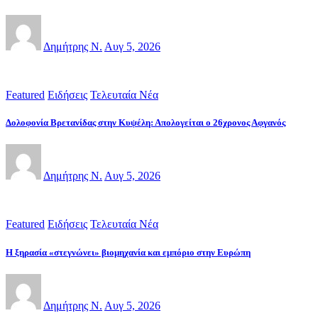
Δημήτρης Ν.
Αυγ 5, 2026
Featured
Ειδήσεις
Τελευταία Νέα
Δολοφονία Βρετανίδας στην Κυψέλη: Απολογείται ο 26χρονος Αφγανός
Δημήτρης Ν.
Αυγ 5, 2026
Featured
Ειδήσεις
Τελευταία Νέα
Η ξηρασία «στεγνώνει» βιομηχανία και εμπόριο στην Ευρώπη
Δημήτρης Ν.
Αυγ 5, 2026