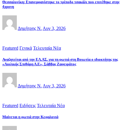
Θεσσαλονίκη: Επανεμφανίστηκε το τρίποδο τσακάλι που επιτέθηκε στην
4χρονη
Δημήτρης Ν.
Αυγ 3, 2026
Featured
Γενικά
Τελευταία Νέα
Αναζητείται από την ΕΛ.ΑΣ. για τη φωτιά στη Βοιωτία ο ιδιοκτήτης της
«Αιολικής Σπιθάρη Α.Ε», Σάββας Ζαφειράτος
Δημήτρης Ν.
Αυγ 3, 2026
Featured
Ειδήσεις
Τελευταία Νέα
Μαίνεται η φωτιά στην Κεφαλονιά