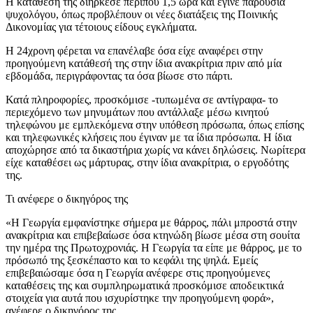
Η κατάθεσή της διήρκεσε περίπου 1,5 ώρα και έγινε παρουσία
ψυχολόγου, όπως προβλέπουν οι νέες διατάξεις της Ποινικής
Δικονομίας για τέτοιους είδους εγκλήματα.
Η 24χρονη φέρεται να επανέλαβε όσα είχε αναφέρει στην
προηγούμενη κατάθεσή της στην ίδια ανακρίτρια πριν από μία
εβδομάδα, περιγράφοντας τα όσα βίωσε στο πάρτι.
Κατά πληροφορίες, προσκόμισε -τυπωμένα σε αντίγραφα- το
περιεχόμενο των μηνυμάτων που αντάλλαξε μέσω κινητού
τηλεφώνου με εμπλεκόμενα στην υπόθεση πρόσωπα, όπως επίσης
και τηλεφωνικές κλήσεις που έγιναν με τα ίδια πρόσωπα. Η ίδια
αποχώρησε από τα δικαστήρια χωρίς να κάνει δηλώσεις. Νωρίτερα
είχε καταθέσει ως μάρτυρας, στην ίδια ανακρίτρια, ο εργοδότης
της.
Τι ανέφερε ο δικηγόρος της
«Η Γεωργία εμφανίστηκε σήμερα με θάρρος, πάλι μπροστά στην
ανακρίτρια και επιβεβαίωσε όσα κτηνώδη βίωσε μέσα στη σουίτα
την ημέρα της Πρωτοχρονιάς. Η Γεωργία τα είπε με θάρρος, με το
πρόσωπό της ξεσκέπαστο και το κεφάλι της ψηλά. Εμείς
επιβεβαιώσαμε όσα η Γεωργία ανέφερε στις προηγούμενες
καταθέσεις της και συμπληρωματικά προσκόμισε αποδεικτικά
στοιχεία για αυτά που ισχυρίστηκε την προηγούμενη φορά»,
ανέφερε ο δικηγόρος της.