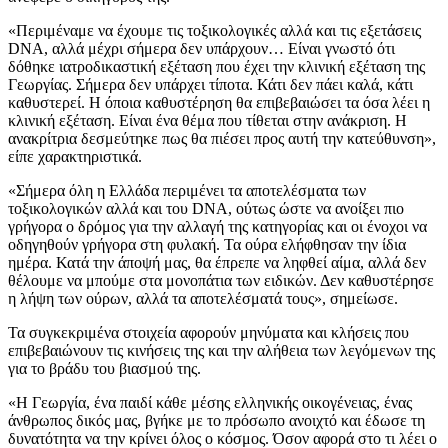
«Περιμέναμε να έχουμε τις τοξικολογικές αλλά και τις εξετάσεις
DNA, αλλά μέχρι σήμερα δεν υπάρχουν… Είναι γνωστό ότι
δόθηκε ιατροδικαστική εξέταση που έχει την κλινική εξέταση της
Γεωργίας. Σήμερα δεν υπάρχει τίποτα. Κάτι δεν πάει καλά, κάτι
καθυστερεί. Η όποια καθυστέρηση θα επιβεβαιώσει τα όσα λέει η
κλινική εξέταση. Είναι ένα θέμα που τίθεται στην ανάκριση. Η
ανακρίτρια δεσμεύτηκε πως θα πιέσει προς αυτή την κατεύθυνση»,
είπε χαρακτηριστικά.
«Σήμερα όλη η Ελλάδα περιμένει τα αποτελέσματα των
τοξικολογικών αλλά και του DNA, ούτως ώστε να ανοίξει πιο
γρήγορα ο δρόμος για την αλλαγή της κατηγορίας και οι ένοχοι να
οδηγηθούν γρήγορα στη φυλακή. Τα ούρα ελήφθησαν την ίδια
ημέρα. Κατά την άποψή μας, θα έπρεπε να ληφθεί αίμα, αλλά δεν
θέλουμε να μπούμε στα μονοπάτια των ειδικών. Δεν καθυστέρησε
η λήψη των ούρων, αλλά τα αποτελέσματά τους», σημείωσε.
Τα συγκεκριμένα στοιχεία αφορούν μηνύματα και κλήσεις που
επιβεβαιώνουν τις κινήσεις της και την αλήθεια των λεγόμενων της
για το βράδυ του βιασμού της.
«Η Γεωργία, ένα παιδί κάθε μέσης ελληνικής οικογένειας, ένας
άνθρωπος δικός μας, βγήκε με το πρόσωπο ανοιχτό και έδωσε τη
δυνατότητα να την κρίνει όλος ο κόσμος. Όσον αφορά στο τι λέει ο