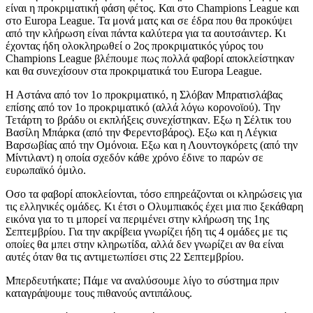
είναι η προκριματική φάση φέτος. Και στο Champions League και
στο Europa League. Τα μονά ματς και σε έδρα που θα προκύψει
από την κλήρωση είναι πάντα καλύτερα για τα αουτσάιντερ. Κι
έχοντας ήδη ολοκληρωθεί ο 2ος προκριματικός γύρος του
Champions League βλέπουμε πως πολλά φαβορί αποκλείστηκαν
και θα συνεχίσουν στα προκριματικά του Europa League.
Η Αστάνα από τον 1ο προκριματικό, η Σλόβαν Μπρατισλάβας
επίσης από τον 1ο προκριματικό (αλλά λόγω κορονοϊού). Την
Τετάρτη το βράδυ οι εκπλήξεις συνεχίστηκαν. Εξω η Σέλτικ του
Βασίλη Μπάρκα (από την Φερεντσβάρος). Εξω και η Λέγκια
Βαρσωβίας από την Ομόνοια. Εξω και η Λουντογκόρετς (από την
Μίντιλαντ) η οποία σχεδόν κάθε χρόνο έδινε το παρών σε
ευρωπαϊκό όμιλο.
Οσο τα φαβορί αποκλείονται, τόσο επηρεάζονται οι κληρώσεις για
τις ελληνικές ομάδες. Κι έτσι ο Ολυμπιακός έχει μια πιο ξεκάθαρη
εικόνα για το τι μπορεί να περιμένει στην κλήρωση της 1ης
Σεπτεμβρίου. Για την ακρίβεια γνωρίζει ήδη τις 4 ομάδες με τις
οποίες θα μπει στην κληρωτίδα, αλλά δεν γνωρίζει αν θα είναι
αυτές όταν θα τις αντιμετωπίσει στις 22 Σεπτεμβρίου.
Μπερδευτήκατε; Πάμε να αναλύσουμε λίγο το σύστημα πριν
καταγράψουμε τους πιθανούς αντιπάλους.