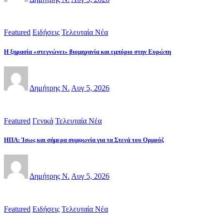
Featured
Ειδήσεις
Τελευταία Νέα
Η ξηρασία «στεγνώνει» βιομηχανία και εμπόριο στην Ευρώπη
Δημήτρης Ν.
Αυγ 5, 2026
Featured
Γενικά
Τελευταία Νέα
ΗΠΑ: Ίσως και σήμερα συμφωνία για τα Στενά του Ορμούζ
Δημήτρης Ν.
Αυγ 5, 2026
Featured
Ειδήσεις
Τελευταία Νέα