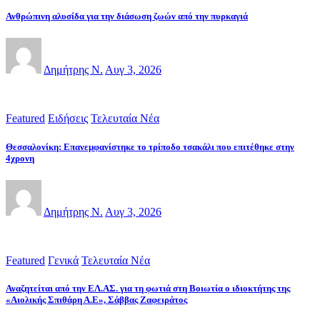
Ανθρώπινη αλυσίδα για την διάσωση ζωών από την πυρκαγιά
Δημήτρης Ν.
Αυγ 3, 2026
Featured
Ειδήσεις
Τελευταία Νέα
Θεσσαλονίκη: Επανεμφανίστηκε το τρίποδο τσακάλι που επιτέθηκε στην
4χρονη
Δημήτρης Ν.
Αυγ 3, 2026
Featured
Γενικά
Τελευταία Νέα
Αναζητείται από την ΕΛ.ΑΣ. για τη φωτιά στη Βοιωτία ο ιδιοκτήτης της
«Αιολικής Σπιθάρη Α.Ε», Σάββας Ζαφειράτος