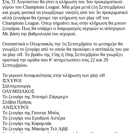
Στις 31 Αυγούστου θα γίνει η κλήρωση του 3ου προκριματικού
γύρου του Champions League. Μία μέρα μετά (1η Σεπτεμβρίου)
και χωρίς φυσικά να γνωρίζουμε νικητές από τον 3ο προκριματικό
αλλά ζευγάρια θα έχουμε την κλήρωση των play off του
Champions League. Οπερ σημαίνει πως στην κλήρωση θα μπουν
ζευγάρια. Πως θα υπάρχει ο διαχωρισμός ισχυρών κι ανίσχυρων.
Με βάση την βαθμολογία του ισχυρού.
Ουσιαστικά ο Ολυμπιακός την 1η Σεπτεμβρίου το μεσημέρι θα
γνωρίζει το ζευγάρι από το οποίο θα προκύψει ο αντίπαλός του για
τα play off. Το βράδυ της 15ης ή 16ης Σεπτεμβρίου θα γνωρίζει
οριστικά την ομάδα που θ’ αντιμετωπίσει στις 22 και 29
Σεπτεμβρίου.
Τα γκρουπ δυναμικότητας στην κλήρωση των play off
ΙΣΧΥΡΟΙ
Σάλτσμπουργκ
ΟΛΥΜΠΙΑΚΟΣ
Το ζευγάρι της Ντιναμό Ζάγκρεμπ
Σλάβια Πράγας
ΑΝΙΣΧΥΡΟΙ
Το ζευγάρι της Γιουνγκ Μπόις
Το ζευγάρι του Ερυθρού Αστέρα
Το ζευγάρι της Καραμπάκ
Το ζευγάρι της Μακάμπι Τελ Αβίβ