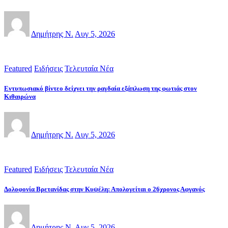
Δημήτρης Ν.
Αυγ 5, 2026
Featured
Ειδήσεις
Τελευταία Νέα
Εντυπωσιακό βίντεο δείχνει την ραγδαία εξάπλωση της φωτιάς στον
Κιθαιρώνα
Δημήτρης Ν.
Αυγ 5, 2026
Featured
Ειδήσεις
Τελευταία Νέα
Δολοφονία Βρετανίδας στην Κυψέλη: Απολογείται ο 26χρονος Αφγανός
Δημήτρης Ν.
Αυγ 5, 2026