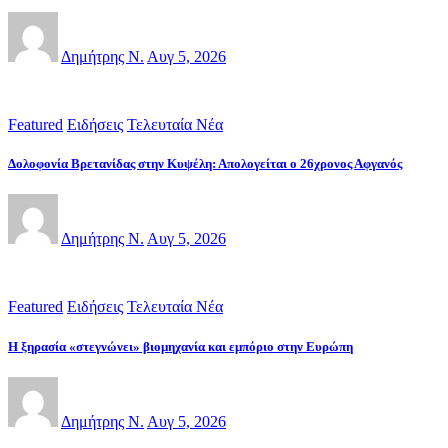
Δημήτρης Ν.
Αυγ 5, 2026
Featured
Ειδήσεις
Τελευταία Νέα
Δολοφονία Βρετανίδας στην Κυψέλη: Απολογείται ο 26χρονος Αφγανός
Δημήτρης Ν.
Αυγ 5, 2026
Featured
Ειδήσεις
Τελευταία Νέα
Η ξηρασία «στεγνώνει» βιομηχανία και εμπόριο στην Ευρώπη
Δημήτρης Ν.
Αυγ 5, 2026