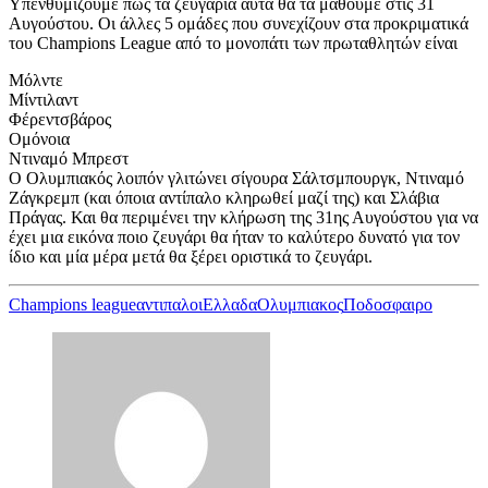
Υπενθυμίζουμε πως τα ζευγάρια αυτά θα τα μάθουμε στις 31
Αυγούστου. Οι άλλες 5 ομάδες που συνεχίζουν στα προκριματικά
του Champions League από το μονοπάτι των πρωταθλητών είναι
Μόλντε
Μίντιλαντ
Φέρεντσβάρος
Ομόνοια
Ντιναμό Μπρεστ
Ο Ολυμπιακός λοιπόν γλιτώνει σίγουρα Σάλτσμπουργκ, Ντιναμό
Ζάγκρεμπ (και όποια αντίπαλο κληρωθεί μαζί της) και Σλάβια
Πράγας. Και θα περιμένει την κλήρωση της 31ης Αυγούστου για να
έχει μια εικόνα ποιο ζευγάρι θα ήταν το καλύτερο δυνατό για τον
ίδιο και μία μέρα μετά θα ξέρει οριστικά το ζευγάρι.
Champions league
αντιπαλοι
Ελλαδα
Ολυμπιακος
Ποδοσφαιρο