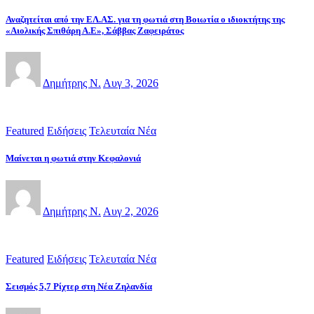
Αναζητείται από την ΕΛ.ΑΣ. για τη φωτιά στη Βοιωτία ο ιδιοκτήτης της
«Αιολικής Σπιθάρη Α.Ε», Σάββας Ζαφειράτος
Δημήτρης Ν.
Αυγ 3, 2026
Featured
Ειδήσεις
Τελευταία Νέα
Μαίνεται η φωτιά στην Κεφαλονιά
Δημήτρης Ν.
Αυγ 2, 2026
Featured
Ειδήσεις
Τελευταία Νέα
Σεισμός 5,7 Ρίχτερ στη Νέα Ζηλανδία