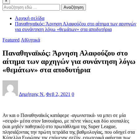
×
Αναζήτηση
Αρχική σελίδα
Παναθηναϊκός: Άρνηση Αλαφούζου στο αίτημα των αρχηγών
για συνάντηση λόγω «θεμάτων» στα αποδυτήρια
Featured
Αθλητικά
Παναθηναϊκός: Άρνηση Αλαφούζου στο
αίτημα των αρχηγών για συνάντηση λόγω
«θεμάτων» στα αποδυτήρια
Δημήτρης Ν.
Φεβ 2, 2021
0
Αν και ο Παναθηναϊκός κατάφερε -αγωνιστικά- να μπει σε μία
«σειρά» μέσα στον Ιανουάριο, με πέντε νίκες και δύο ισοπαλίες
(και μηδέν παθητικό) στο πρωτάθλημα της Super League,
πλησιάζοντας την πρώτη τετράδα της βαθμολογίας, που οδηγεί στα
Κύπελλα Ευρώπης της επόμενης σεζόν, εσωτερικά φαίνεται πως