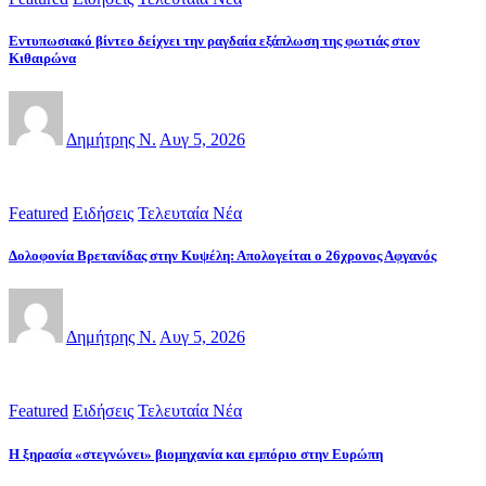
Εντυπωσιακό βίντεο δείχνει την ραγδαία εξάπλωση της φωτιάς στον
Κιθαιρώνα
Δημήτρης Ν.
Αυγ 5, 2026
Featured
Ειδήσεις
Τελευταία Νέα
Δολοφονία Βρετανίδας στην Κυψέλη: Απολογείται ο 26χρονος Αφγανός
Δημήτρης Ν.
Αυγ 5, 2026
Featured
Ειδήσεις
Τελευταία Νέα
Η ξηρασία «στεγνώνει» βιομηχανία και εμπόριο στην Ευρώπη