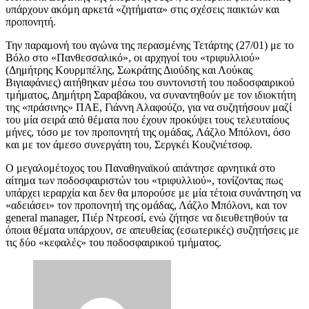
υπάρχουν ακόμη αρκετά «ζητήματα» στις σχέσεις παικτών και
προπονητή.
Την παραμονή του αγώνα της περασμένης Τετάρτης (27/01) με το
Βόλο στο «Πανθεσσαλικό», οι αρχηγοί του «τριφυλλιού»
(Δημήτρης Κουρμπέλης, Σωκράτης Διούδης και Λούκας
Βιγιαφάνιες) αιτήθηκαν μέσω του συντονιστή του ποδοσφαιρικού
τμήματος, Δημήτρη Σαραβάκου, να συναντηθούν με τον ιδιοκτήτη
της «πράσινης» ΠΑΕ, Γιάννη Αλαφούζο, για να συζητήσουν μαζί
του μία σειρά από θέματα που έχουν προκύψει τους τελευταίους
μήνες, τόσο με τον προπονητή της ομάδας, Λάζλο Μπόλονι, όσο
και με τον άμεσο συνεργάτη του, Σεργκέι Κουζνιέτσοφ.
Ο μεγαλομέτοχος του Παναθηναϊκού απάντησε αρνητικά στο
αίτημα των ποδοσφαιριστών του «τριφυλλιού», τονίζοντας πως
υπάρχει ιεραρχία και δεν θα μπορούσε με μία τέτοια συνάντηση να
«αδειάσει» τον προπονητή της ομάδας, Λάζλο Μπόλονι, και τον
general manager, Πιέρ Ντρεοσί, ενώ ζήτησε να διευθετηθούν τα
όποια θέματα υπάρχουν, σε απευθείας (εσωτερικές) συζητήσεις με
τις δύο «κεφαλές» του ποδοσφαιρικού τμήματος.