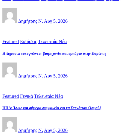
Δημήτρης Ν.
Αυγ 5, 2026
Featured
Ειδήσεις
Τελευταία Νέα
Η ξηρασία «στεγνώνει» βιομηχανία και εμπόριο στην Ευρώπη
Δημήτρης Ν.
Αυγ 5, 2026
Featured
Γενικά
Τελευταία Νέα
ΗΠΑ: Ίσως και σήμερα συμφωνία για τα Στενά του Ορμούζ
Δημήτρης Ν.
Αυγ 5, 2026