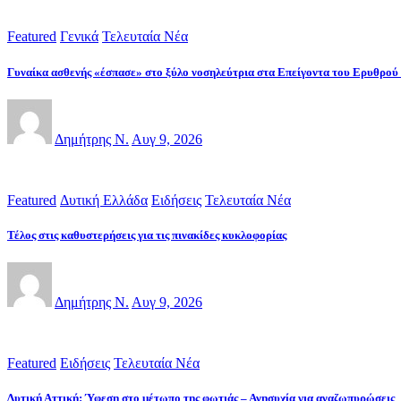
Featured
Γενικά
Τελευταία Νέα
Γυναίκα ασθενής «έσπασε» στο ξύλο νοσηλεύτρια στα Επείγοντα του Ερυθρού
Δημήτρης Ν.
Αυγ 9, 2026
Featured
Δυτική Ελλάδα
Ειδήσεις
Τελευταία Νέα
Τέλος στις καθυστερήσεις για τις πινακίδες κυκλοφορίας
Δημήτρης Ν.
Αυγ 9, 2026
Featured
Ειδήσεις
Τελευταία Νέα
Δυτική Αττική: Ύφεση στο μέτωπο της φωτιάς – Ανησυχία για αναζωπυρώσεις