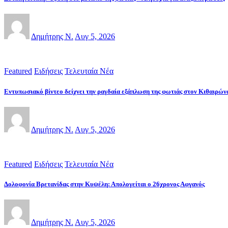
Δημήτρης Ν.
Αυγ 5, 2026
Featured
Ειδήσεις
Τελευταία Νέα
Εντυπωσιακό βίντεο δείχνει την ραγδαία εξάπλωση της φωτιάς στον Κιθαιρών
Δημήτρης Ν.
Αυγ 5, 2026
Featured
Ειδήσεις
Τελευταία Νέα
Δολοφονία Βρετανίδας στην Κυψέλη: Απολογείται ο 26χρονος Αφγανός
Δημήτρης Ν.
Αυγ 5, 2026