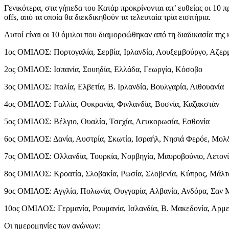
Γενικότερα, στα γήπεδα του Κατάρ προκρίνονται απ’ ευθείας οι 10 
offs, από τα οποία θα διεκδικηθούν τα τελευταία τρία εισιτήρια.
Αυτοί είναι οι 10 όμιλοι που διαμορφώθηκαν από τη διαδικασία της
1ος ΟΜΙΛΟΣ: Πορτογαλία, Σερβία, Ιρλανδία, Λουξεμβούργο, Αζερ
2ος ΟΜΙΛΟΣ: Ισπανία, Σουηδία, Ελλάδα, Γεωργία, Κόσοβο
3ος ΟΜΙΛΟΣ: Ιταλία, Ελβετία, Β. Ιρλανδία, Βουλγαρία, Λιθουανία
4ος ΟΜΙΛΟΣ: Γαλλία, Ουκρανία, Φινλανδία, Βοσνία, Καζακστάν
5ος ΟΜΙΛΟΣ: Βέλγιο, Ουαλία, Τσεχία, Λευκορωσία, Εσθονία
6ος ΟΜΙΛΟΣ: Δανία, Αυστρία, Σκωτία, Ισραήλ, Νησιά Φερόε, Μολ
7ος ΟΜΙΛΟΣ: Ολλανδία, Τουρκία, Νορβηγία, Μαυροβούνιο, Λετονί
8ος ΟΜΙΛΟΣ: Κροατία, Σλοβακία, Ρωσία, Σλοβενία, Κύπρος, Μάλτ
9ος ΟΜΙΛΟΣ: Αγγλία, Πολωνία, Ουγγαρία, Αλβανία, Ανδόρα, Σαν 
10ος ΟΜΙΛΟΣ: Γερμανία, Ρουμανία, Ισλανδία, Β. Μακεδονία, Αρμεν
Οι ημερομηνίες των αγώνων: