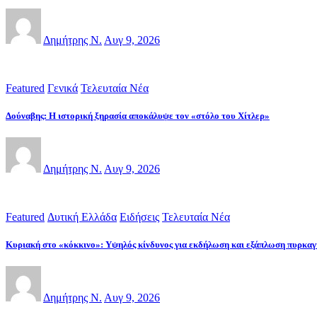
Δημήτρης Ν.
Αυγ 9, 2026
Featured
Γενικά
Τελευταία Νέα
Δούναβης: Η ιστορική ξηρασία αποκάλυψε τον «στόλο του Χίτλερ»
Δημήτρης Ν.
Αυγ 9, 2026
Featured
Δυτική Ελλάδα
Ειδήσεις
Τελευταία Νέα
Κυριακή στο «κόκκινο»: Υψηλός κίνδυνος για εκδήλωση και εξάπλωση πυρκα
Δημήτρης Ν.
Αυγ 9, 2026