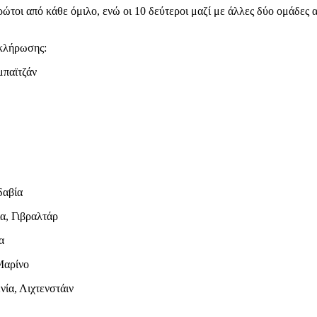
πρώτοι από κάθε όμιλο, ενώ οι 10 δεύτεροι μαζί με άλλες δύο ομάδες
 κλήρωσης:
μπαϊτζάν
δαβία
α, Γιβραλτάρ
α
Μαρίνο
ία, Λιχτενστάιν