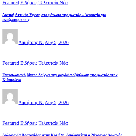
Featured
Ειδήσεις
Τελευταία Νέα
Δυτική Αττική: Ύφεση στο μέτωπο της φωτιάς – Ανησυχία για
αναζωπυρώσεις
Δημήτρης Ν.
Αυγ 5, 2026
Featured
Ειδήσεις
Τελευταία Νέα
Εντυπωσιακό βίντεο δείχνει την ραγδαία εξάπλωση της φωτιάς στον
Κιθαιρώνα
Δημήτρης Ν.
Αυγ 5, 2026
Featured
Ειδήσεις
Τελευταία Νέα
Δολοφονία Βρετανίδας στην Κυψέλη: Απολογείται ο 26χρονος Αφγανός