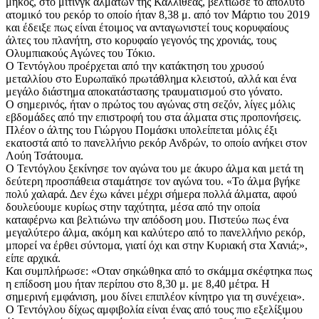
μήκος, στο μίτινγκ αλμάτων της Καλλιθέας, βελτίωσε το απόλυτο
ατομικό του ρεκόρ το οποίο ήταν 8,38 μ. από τον Μάρτιο του 2019
και έδειξε πως είναι έτοιμος να ανταγωνιστεί τους κορυφαίους
άλτες του πλανήτη, στο κορυφαίο γεγονός της χρονιάς, τους
Ολυμπιακούς Αγώνες του Τόκιο.
Ο Τεντόγλου προέρχεται από την κατάκτηση του χρυσού
μεταλλίου στο Ευρωπαϊκό πρωτάθλημα κλειστού, αλλά και ένα
μεγάλο διάστημα αποκατάστασης τραυματισμού στο γόνατο.
Ο σημερινός, ήταν ο πρώτος του αγώνας στη σεζόν, λίγες μόλις
εβδομάδες από την επιστροφή του στα άλματα στις προπονήσεις.
Πλέον ο άλτης του Γιώργου Πομάσκι υπολείπεται μόλις έξι
εκατοστά από το πανελλήνιο ρεκόρ Ανδρών, το οποίο ανήκει στον
Λούη Τσάτουμα.
Ο Τεντόγλου ξεκίνησε τον αγώνα του με άκυρο άλμα και μετά τη
δεύτερη προσπάθεια σταμάτησε τον αγώνα του. «Το άλμα βγήκε
πολύ χαλαρά. Δεν έχω κάνει μέχρι σήμερα πολλά άλματα, αφού
δουλεύουμε κυρίως στην ταχύτητα, μέσα από την οποία
καταφέρνω και βελτιώνω την απόδοση μου. Πιστεύω πως ένα
μεγαλύτερο άλμα, ακόμη και καλύτερο από το πανελλήνιο ρεκόρ,
μπορεί να έρθει σύντομα, γιατί όχι και στην Κυριακή στα Χανιά;»,
είπε αρχικά.
Και συμπλήρωσε: «Οταν σηκώθηκα από το σκάμμα σκέφτηκα πως
η επίδοση μου ήταν περίπου στο 8,30 μ. με 8,40 μέτρα. Η
σημερινή εμφάνιση, μου δίνει επιπλέον κίνητρο για τη συνέχεια».
Ο Τεντόγλου δίχως αμφιβολία είναι ένας από τους πιο εξελίξιμου