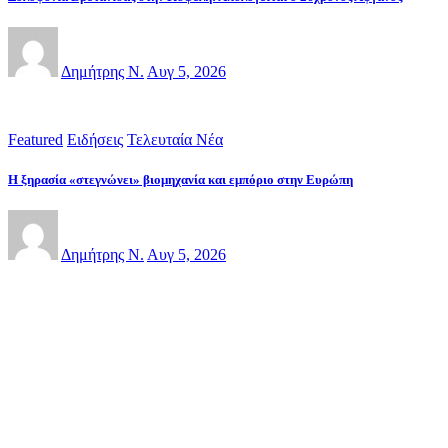
Δημήτρης Ν.
Αυγ 5, 2026
Featured
Ειδήσεις
Τελευταία Νέα
Η ξηρασία «στεγνώνει» βιομηχανία και εμπόριο στην Ευρώπη
Δημήτρης Ν.
Αυγ 5, 2026