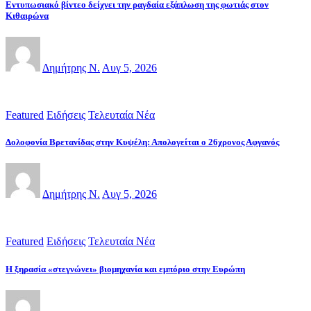
Εντυπωσιακό βίντεο δείχνει την ραγδαία εξάπλωση της φωτιάς στον
Κιθαιρώνα
Δημήτρης Ν.
Αυγ 5, 2026
Featured
Ειδήσεις
Τελευταία Νέα
Δολοφονία Βρετανίδας στην Κυψέλη: Απολογείται ο 26χρονος Αφγανός
Δημήτρης Ν.
Αυγ 5, 2026
Featured
Ειδήσεις
Τελευταία Νέα
Η ξηρασία «στεγνώνει» βιομηχανία και εμπόριο στην Ευρώπη