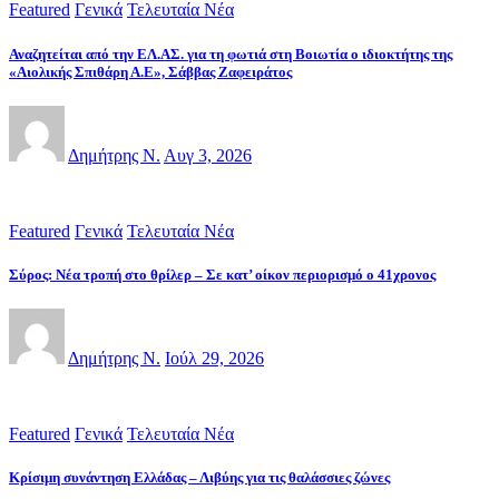
Featured
Γενικά
Τελευταία Νέα
Αναζητείται από την ΕΛ.ΑΣ. για τη φωτιά στη Βοιωτία ο ιδιοκτήτης της
«Αιολικής Σπιθάρη Α.Ε», Σάββας Ζαφειράτος
Δημήτρης Ν.
Αυγ 3, 2026
Featured
Γενικά
Τελευταία Νέα
Σύρος: Νέα τροπή στο θρίλερ – Σε κατ’ οίκον περιορισμό ο 41χρονος
Δημήτρης Ν.
Ιούλ 29, 2026
Featured
Γενικά
Τελευταία Νέα
Κρίσιμη συνάντηση Ελλάδας – Λιβύης για τις θαλάσσιες ζώνες