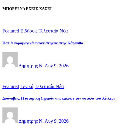
ΜΠΟΡΕΙ ΝΑ ΕΧΕΙΣ ΧΑΣΕΙ
Featured
Ειδήσεις
Τελευταία Νέα
Παλιά πυρομαχικά εντοπίστηκαν στην Κάρπαθο
Δημήτρης Ν.
Αυγ 9, 2026
Featured
Γενικά
Τελευταία Νέα
Δούναβης: Η ιστορική ξηρασία αποκάλυψε τον «στόλο του Χίτλερ»
Δημήτρης Ν.
Αυγ 9, 2026