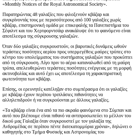
«Monthly Notices of the Royal Astronomical Society».
Παρατηρώντας 48 γαλαξίες που φιλοξενούν κβάζαρ και
συγκρίνοντάς τους με περισσότερους από 100 γαλαξίες χωρίς
κβάζαρ, επιστημονική ομάδα με επικεφαλής τα Πανεπιστήμια του
Σέφιλντ και του Χερτφορντσάιρ ανακάλυψε ότι το φαινόμενο είναι
αποτέλεσμα της σύγκρουσης γαλαξιών.
Όταν δύο γαλαξίες συγκρουστούν, οι βαρυτικές δυνάμεις ωθούν
τεράστιες ποσότητες αερίου προς υπερμεγέθεις μαύρες τρύπες στο
κέντρο του υπολείμματος του συστήματος γαλαξιών που προκύπτει
από τη σύγκρουση. Λίγο πριν το αέριο καταναλωθεί από τη μαύρη
τρύπα, απελευθερώνει τεράστιες ποσότητες ενέργειας με τη μορφή
ακτινοβολίας και αυτό έχει ως αποτέλεσμα τη χαρακτηριστική
φωτεινότητα των κβάζαρ.
Επίσης, οι ερευνητές κατέληξαν στο συμπέρασμα ότι οι γαλαξίες
με κβάζαρ έχουν περίπου τριπλάσιες πιθανότητες να
αλληλεπιδρούν ή να συγκρούονται με άλλους γαλαξίες.
«Τα κβάζαρ είναι ένα από τα πιο ακραία φαινόμενα στο Σύμπαν και
αυτό που βλέπουμε είναι πιθανό να αντιπροσωπεύει το μέλλον του
δικού μας Γαλαξία όταν συγκρουστεί με τον γαλαξία της
Ανδρομέδας σε περίπου πέντε δισεκατομμύρια χρόνια», δηλώνει ο
καθηγητής στο Τμήμα Φυσικής και Αστρονομίας του