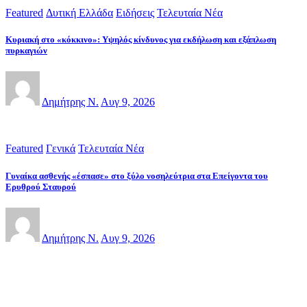
Featured
Δυτική Ελλάδα
Ειδήσεις
Τελευταία Νέα
Κυριακή στο «κόκκινο»: Υψηλός κίνδυνος για εκδήλωση και εξάπλωση
πυρκαγιών
Δημήτρης Ν.
Αυγ 9, 2026
Featured
Γενικά
Τελευταία Νέα
Γυναίκα ασθενής «έσπασε» στο ξύλο νοσηλεύτρια στα Επείγοντα του
Ερυθρού Σταυρού
Δημήτρης Ν.
Αυγ 9, 2026