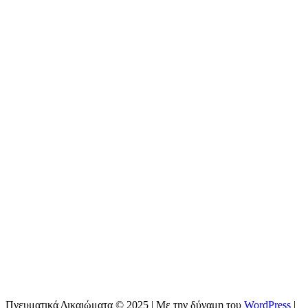
Πνευματικά Δικαιώματα © 2025 | Με την δύναμη του
WordPress
|