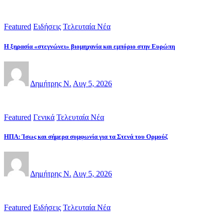
Featured
Ειδήσεις
Τελευταία Νέα
Η ξηρασία «στεγνώνει» βιομηχανία και εμπόριο στην Ευρώπη
Δημήτρης Ν.
Αυγ 5, 2026
Featured
Γενικά
Τελευταία Νέα
ΗΠΑ: Ίσως και σήμερα συμφωνία για τα Στενά του Ορμούζ
Δημήτρης Ν.
Αυγ 5, 2026
Featured
Ειδήσεις
Τελευταία Νέα