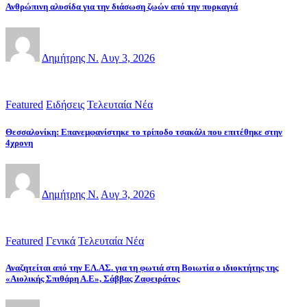
Ανθρώπινη αλυσίδα για την διάσωση ζωών από την πυρκαγιά
Δημήτρης Ν.
Αυγ 3, 2026
Featured
Ειδήσεις
Τελευταία Νέα
Θεσσαλονίκη: Επανεμφανίστηκε το τρίποδο τσακάλι που επιτέθηκε στην
4χρονη
Δημήτρης Ν.
Αυγ 3, 2026
Featured
Γενικά
Τελευταία Νέα
Αναζητείται από την ΕΛ.ΑΣ. για τη φωτιά στη Βοιωτία ο ιδιοκτήτης της
«Αιολικής Σπιθάρη Α.Ε», Σάββας Ζαφειράτος