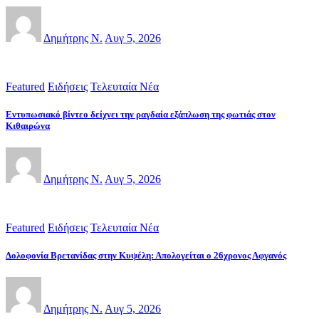
Δημήτρης Ν.
Αυγ 5, 2026
Featured
Ειδήσεις
Τελευταία Νέα
Εντυπωσιακό βίντεο δείχνει την ραγδαία εξάπλωση της φωτιάς στον
Κιθαιρώνα
Δημήτρης Ν.
Αυγ 5, 2026
Featured
Ειδήσεις
Τελευταία Νέα
Δολοφονία Βρετανίδας στην Κυψέλη: Απολογείται ο 26χρονος Αφγανός
Δημήτρης Ν.
Αυγ 5, 2026