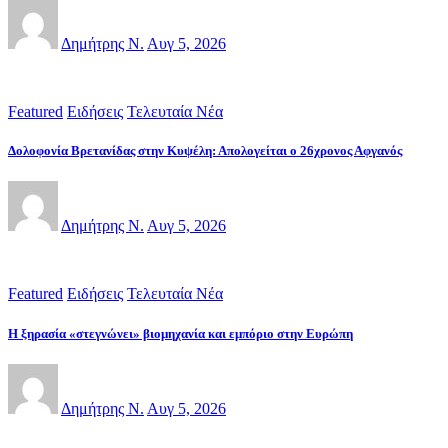
Δημήτρης Ν.
Αυγ 5, 2026
Featured
Ειδήσεις
Τελευταία Νέα
Δολοφονία Βρετανίδας στην Κυψέλη: Απολογείται ο 26χρονος Αφγανός
Δημήτρης Ν.
Αυγ 5, 2026
Featured
Ειδήσεις
Τελευταία Νέα
Η ξηρασία «στεγνώνει» βιομηχανία και εμπόριο στην Ευρώπη
Δημήτρης Ν.
Αυγ 5, 2026