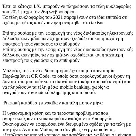
Έτσι οι κάτοχοι Ι.Χ. μπορούν να πληρώσουν τα τέλη κυκλοφορίας
του 2021 μέχρι την 26η Φεβρουαρίου.
Τα τέλη κυκλοφορίας του 2021 παραμένουν στα ίδια επίπεδα σε
σχέση με φέτος και έχουν ήδη αναρτηθεί στο taxisnet.
Επί της ουσίας με την εφαρμογή της νέας διαδικασίας ηλεκτρονικής
δήλωσης ακινησίας των οχημάτων σχεδιάζεται και η ταχύτερη
επιστροφή τους για όσους το επιθυμούν
Επί της ουσίας με την εφαρμογή της νέας διαδικασίας ηλεκτρονικής
δήλωσης ακινησίας των οχημάτων σχεδιάζεται και η ταχύτερη
επιστροφή τους για όσους το επιθυμούν
Μάλιστα, το φετινό ειδοποιητήριο έχει και μία καινοτομία.
Περιλαμβάνει QR Code, το οποίο όσοι φορολογούμενοι έχουν τη
δυνατότητα μπορούν να το σκανάρουν (ακόμα και από κινητό) και
να πληρώσουν τα τέλη μέσω mobile banking, χωρίς να
αναγράψουν τον κωδικό πληρωμής και το ποσό.
Ψηφιακή κατάθεση πινακίδων και τέλη με τον μήνα
Η υγειονομική κρίση και τα τεράστια προβλήματα που
αντιμετωπίζουν τα νοικοκυριά αναγκάζουν το Υπουργείο
Οικονομικών να εφαρμόσει ένα διευρυμένο σχέδιο για τα τέλη με
τον μήνα. Αντί του Μαΐου, που συνήθως ενεργοποιούνται,
εξετάζεται να μπορεί κάποιος, για παράδειγμα, να θέσει σε κίνηση