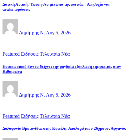
Δυτική Αττική: Ύφεση στο μέτωπο της φωτιάς – Ανησυχία για
αναζωπυρώσεις
Δημήτρης Ν.
Αυγ 5, 2026
Featured
Ειδήσεις
Τελευταία Νέα
Εντυπωσιακό βίντεο δείχνει την ραγδαία εξάπλωση της φωτιάς στον
Κιθαιρώνα
Δημήτρης Ν.
Αυγ 5, 2026
Featured
Ειδήσεις
Τελευταία Νέα
Δολοφονία Βρετανίδας στην Κυψέλη: Απολογείται ο 26χρονος Αφγανός