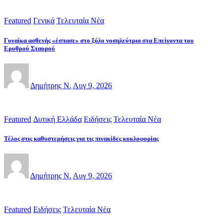
Featured
Γενικά
Τελευταία Νέα
Γυναίκα ασθενής «έσπασε» στο ξύλο νοσηλεύτρια στα Επείγοντα του
Ερυθρού Σταυρού
Δημήτρης Ν.
Αυγ 9, 2026
Featured
Δυτική Ελλάδα
Ειδήσεις
Τελευταία Νέα
Τέλος στις καθυστερήσεις για τις πινακίδες κυκλοφορίας
Δημήτρης Ν.
Αυγ 9, 2026
Featured
Ειδήσεις
Τελευταία Νέα