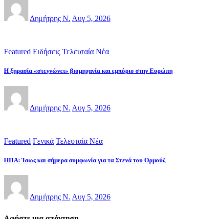
Δημήτρης Ν.
Αυγ 5, 2026
Featured
Ειδήσεις
Τελευταία Νέα
Η ξηρασία «στεγνώνει» βιομηχανία και εμπόριο στην Ευρώπη
Δημήτρης Ν.
Αυγ 5, 2026
Featured
Γενικά
Τελευταία Νέα
ΗΠΑ: Ίσως και σήμερα συμφωνία για τα Στενά του Ορμούζ
Δημήτρης Ν.
Αυγ 5, 2026
Αφήστε μια απάντηση