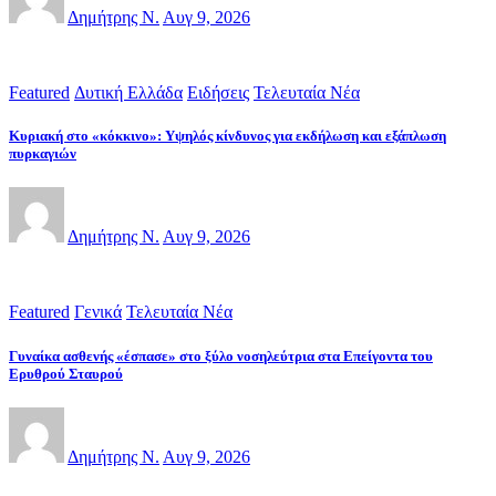
Δημήτρης Ν.
Αυγ 9, 2026
Featured
Δυτική Ελλάδα
Ειδήσεις
Τελευταία Νέα
Κυριακή στο «κόκκινο»: Υψηλός κίνδυνος για εκδήλωση και εξάπλωση
πυρκαγιών
Δημήτρης Ν.
Αυγ 9, 2026
Featured
Γενικά
Τελευταία Νέα
Γυναίκα ασθενής «έσπασε» στο ξύλο νοσηλεύτρια στα Επείγοντα του
Ερυθρού Σταυρού
Δημήτρης Ν.
Αυγ 9, 2026