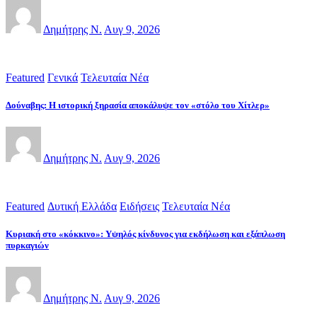
Δημήτρης Ν.
Αυγ 9, 2026
Featured
Γενικά
Τελευταία Νέα
Δούναβης: Η ιστορική ξηρασία αποκάλυψε τον «στόλο του Χίτλερ»
Δημήτρης Ν.
Αυγ 9, 2026
Featured
Δυτική Ελλάδα
Ειδήσεις
Τελευταία Νέα
Κυριακή στο «κόκκινο»: Υψηλός κίνδυνος για εκδήλωση και εξάπλωση
πυρκαγιών
Δημήτρης Ν.
Αυγ 9, 2026