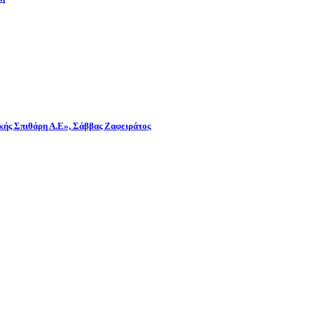
λικής Σπιθάρη Α.Ε», Σάββας Ζαφειράτος