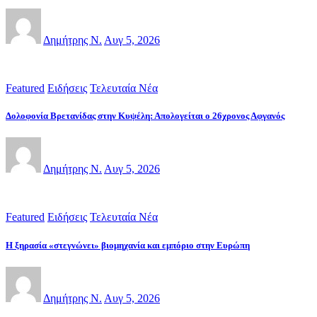
Δημήτρης Ν.
Αυγ 5, 2026
Featured
Ειδήσεις
Τελευταία Νέα
Δολοφονία Βρετανίδας στην Κυψέλη: Απολογείται ο 26χρονος Αφγανός
Δημήτρης Ν.
Αυγ 5, 2026
Featured
Ειδήσεις
Τελευταία Νέα
Η ξηρασία «στεγνώνει» βιομηχανία και εμπόριο στην Ευρώπη
Δημήτρης Ν.
Αυγ 5, 2026