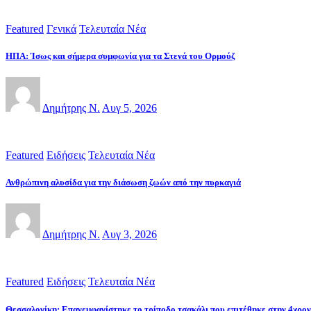
Featured
Γενικά
Τελευταία Νέα
ΗΠΑ: Ίσως και σήμερα συμφωνία για τα Στενά του Ορμούζ
Δημήτρης Ν.
Αυγ 5, 2026
Featured
Ειδήσεις
Τελευταία Νέα
Ανθρώπινη αλυσίδα για την διάσωση ζωών από την πυρκαγιά
Δημήτρης Ν.
Αυγ 3, 2026
Featured
Ειδήσεις
Τελευταία Νέα
Θεσσαλονίκη: Επανεμφανίστηκε το τρίποδο τσακάλι που επιτέθηκε στην 4χρο