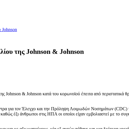
& Johnson
λίου της Johnson & Johnson
της Johnson & Johnson κατά του κορωνοϊού έπειτα από περιστατικά
α για τον Έλεγχο και την Πρόληψη Λοιμωδών Νοσημάτων (CDC) της 
, καθώς έξι άνθρωποι στις ΗΠΑ οι οποίοι είχαν εμβολιαστεί με το 
Σύμφωνα με αξιωματούχους, μία εξ αυτών πέθανε και μια δεύτερη χρει