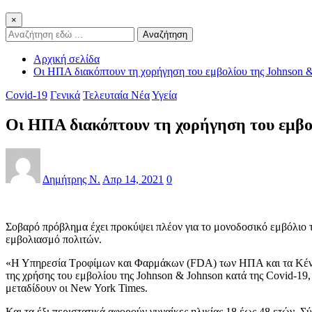
×
Αναζήτηση
Αρχική σελίδα
Oι ΗΠΑ διακόπτουν τη χορήγηση του εμβολίου της Johnson 
Covid-19
Γενικά
Τελευταία Νέα
Υγεία
Oι ΗΠΑ διακόπτουν τη χορήγηση του εμβο
Δημήτρης Ν.
Απρ 14, 2021
0
Σοβαρό πρόβλημα έχει προκύψει πλέον για το μονοδοσικό εμβόλιο 
εμβολιασμό πολιτών.
«Η Υπηρεσία Τροφίμων και Φαρμάκων (FDA) των ΗΠΑ και τα Κέντρ
της χρήσης του εμβολίου της Johnson & Johnson κατά της Covid-19
μεταδίδουν οι New York Times.
Και τα έξι περιστατικά αφορούν γυναίκες ηλικίας 18 έως 48 ετών. 