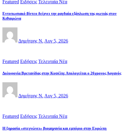
Featured
Ειδήσεις
Τελευταία Νέα
Εντυπωσιακό βίντεο δείχνει την ραγδαία εξάπλωση της φωτιάς στον
Κιθαιρώνα
Δημήτρης Ν.
Αυγ 5, 2026
Featured
Ειδήσεις
Τελευταία Νέα
Δολοφονία Βρετανίδας στην Κυψέλη: Απολογείται ο 26χρονος Αφγανός
Δημήτρης Ν.
Αυγ 5, 2026
Featured
Ειδήσεις
Τελευταία Νέα
Η ξηρασία «στεγνώνει» βιομηχανία και εμπόριο στην Ευρώπη