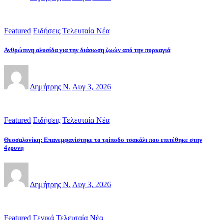
Featured
Ειδήσεις
Τελευταία Νέα
Ανθρώπινη αλυσίδα για την διάσωση ζωών από την πυρκαγιά
Δημήτρης Ν.
Αυγ 3, 2026
Featured
Ειδήσεις
Τελευταία Νέα
Θεσσαλονίκη: Επανεμφανίστηκε το τρίποδο τσακάλι που επιτέθηκε στην
4χρονη
Δημήτρης Ν.
Αυγ 3, 2026
Featured
Γενικά
Τελευταία Νέα