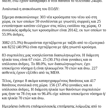
ΜΕΘ, ενώ έχουν καταγραφεί 8 νέοι θάνατοι το τελευταίο 24ωρο.
Αναλυτικά η ανακοίνωση του ΕΟΔΥ:
Σήμερα ανακοινώνουμε 303 νέα κρούσματα του νέου ιού στη
χώρα, εκ των οποίων 59 συνδέονται με γνωστές συρροές και 25
εντοπίστηκαν κατόπιν ελέγχων στις πύλες εισόδου της χώρας. Ο
συνολικός αριθμός των κρουσμάτων είναι 20142, εκ των οποίων το
55.9% άνδρες.
3082 (15.3%) θεωρούνται σχετιζόμενα με ταξίδι από το εξωτερικό
και 8232 (40.9%) είναι σχετιζόμενα με ήδη γνωστό κρούσμα.
83 συμπολίτες μας νοσηλεύονται διασωληνωμένοι. Η διάμεση
ηλικία τους είναι 67 ετών. 25 (30.1%) είναι γυναίκες και οι
υπόλοιποι άνδρες. To 88.0%, των διασωληνωμένων, έχει
υποκείμενο νόσημα ή είναι ηλικιωμένοι 70 ετών και άνω. 227
ασθενείς έχουν εξέλθει από τις ΜΕΘ.
Τέλος, έχουμε 8 ακόμα καταγεγραμμένους θανάτους και 417
θανάτους συνολικά στη χώρα. 156 (37.4%) γυναίκες και οι
υπόλοιποι άνδρες. Η διάμεση ηλικία των θανόντων συμπολιτών
μας ήταν τα 78 έτη και το 96.4% είχε κάποιο υποκείμενο νόσημα ή/
και ηλικία 70 ετών και άνω.
Ημερήσια έκθεση επιδημιολογικής επιτήρησης λοίμωξης από το