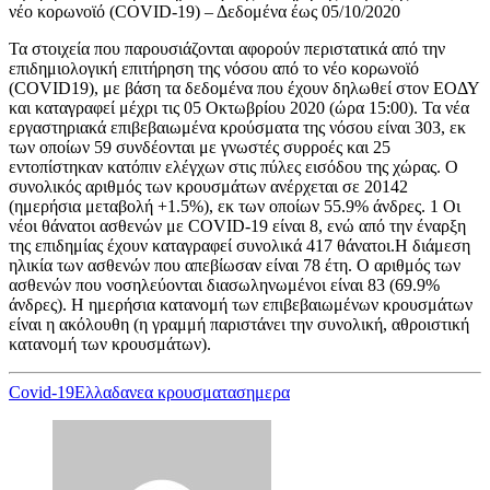
νέο κορωνοϊό (COVID-19) – Δεδομένα έως 05/10/2020
Τα στοιχεία που παρουσιάζονται αφορούν περιστατικά από την
επιδημιολογική επιτήρηση της νόσου από το νέο κορωνοϊό
(COVID19), με βάση τα δεδομένα που έχουν δηλωθεί στον ΕΟΔΥ
και καταγραφεί μέχρι τις 05 Οκτωβρίου 2020 (ώρα 15:00). Τα νέα
εργαστηριακά επιβεβαιωμένα κρούσματα της νόσου είναι 303, εκ
των οποίων 59 συνδέονται με γνωστές συρροές και 25
εντοπίστηκαν κατόπιν ελέγχων στις πύλες εισόδου της χώρας. Ο
συνολικός αριθμός των κρουσμάτων ανέρχεται σε 20142
(ημερήσια μεταβολή +1.5%), εκ των οποίων 55.9% άνδρες. 1 Οι
νέοι θάνατοι ασθενών με COVID-19 είναι 8, ενώ από την έναρξη
της επιδημίας έχουν καταγραφεί συνολικά 417 θάνατοι.Η διάμεση
ηλικία των ασθενών που απεβίωσαν είναι 78 έτη. Ο αριθμός των
ασθενών που νοσηλεύονται διασωληνωμένοι είναι 83 (69.9%
άνδρες). Η ημερήσια κατανομή των επιβεβαιωμένων κρουσμάτων
είναι η ακόλουθη (η γραμμή παριστάνει την συνολική, αθροιστική
κατανομή των κρουσμάτων).
Covid-19
Ελλαδα
νεα κρουσματα
σημερα