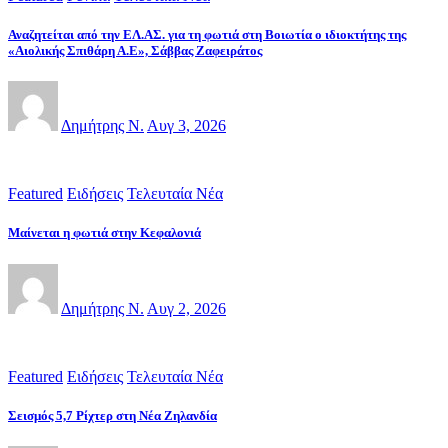
Αναζητείται από την ΕΛ.ΑΣ. για τη φωτιά στη Βοιωτία ο ιδιοκτήτης της
«Αιολικής Σπιθάρη Α.Ε», Σάββας Ζαφειράτος
Δημήτρης Ν.
Αυγ 3, 2026
Featured
Ειδήσεις
Τελευταία Νέα
Μαίνεται η φωτιά στην Κεφαλονιά
Δημήτρης Ν.
Αυγ 2, 2026
Featured
Ειδήσεις
Τελευταία Νέα
Σεισμός 5,7 Ρίχτερ στη Νέα Ζηλανδία