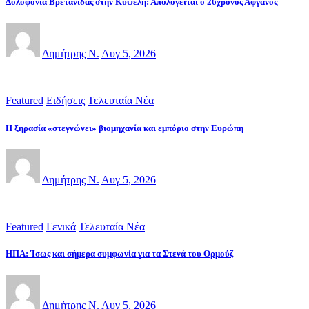
Δολοφονία Βρετανίδας στην Κυψέλη: Απολογείται ο 26χρονος Αφγανός
Δημήτρης Ν.
Αυγ 5, 2026
Featured
Ειδήσεις
Τελευταία Νέα
Η ξηρασία «στεγνώνει» βιομηχανία και εμπόριο στην Ευρώπη
Δημήτρης Ν.
Αυγ 5, 2026
Featured
Γενικά
Τελευταία Νέα
ΗΠΑ: Ίσως και σήμερα συμφωνία για τα Στενά του Ορμούζ
Δημήτρης Ν.
Αυγ 5, 2026