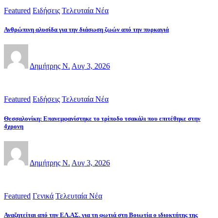
Featured
Ειδήσεις
Τελευταία Νέα
Ανθρώπινη αλυσίδα για την διάσωση ζωών από την πυρκαγιά
Δημήτρης Ν.
Αυγ 3, 2026
Featured
Ειδήσεις
Τελευταία Νέα
Θεσσαλονίκη: Επανεμφανίστηκε το τρίποδο τσακάλι που επιτέθηκε στην
4χρονη
Δημήτρης Ν.
Αυγ 3, 2026
Featured
Γενικά
Τελευταία Νέα
Αναζητείται από την ΕΛ.ΑΣ. για τη φωτιά στη Βοιωτία ο ιδιοκτήτης της