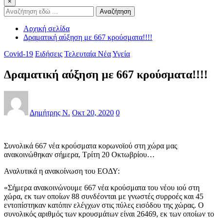
×
Αναζήτηση
Αρχική σελίδα
Δραματική αύξηση με 667 κρούσματα!!!!
Covid-19
Ειδήσεις
Τελευταία Νέα
Υγεία
Δραματική αύξηση με 667 κρούσματα!!!!
Δημήτρης Ν.
Οκτ 20, 2020
0
Συνολικά 667 νέα κρούσματα κορωνοϊού στη χώρα μας
ανακοινώθηκαν σήμερα, Τρίτη 20 Οκτωβρίου…
Αναλυτικά η ανακοίνωση του ΕΟΔΥ:
«Σήμερα ανακοινώνουμε 667 νέα κρούσματα του νέου ιού στη
χώρα, εκ των οποίων 88 συνδέονται με γνωστές συρροές και 45
εντοπίστηκαν κατόπιν ελέγχων στις πύλες εισόδου της χώρας. Ο
συνολικός αριθμός των κρουσμάτων είναι 26469, εκ των οποίων το