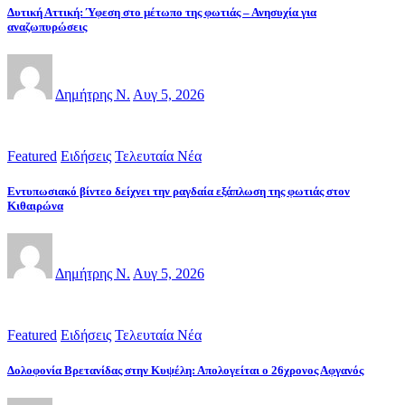
Δυτική Αττική: Ύφεση στο μέτωπο της φωτιάς – Ανησυχία για
αναζωπυρώσεις
Δημήτρης Ν.
Αυγ 5, 2026
Featured
Ειδήσεις
Τελευταία Νέα
Εντυπωσιακό βίντεο δείχνει την ραγδαία εξάπλωση της φωτιάς στον
Κιθαιρώνα
Δημήτρης Ν.
Αυγ 5, 2026
Featured
Ειδήσεις
Τελευταία Νέα
Δολοφονία Βρετανίδας στην Κυψέλη: Απολογείται ο 26χρονος Αφγανός