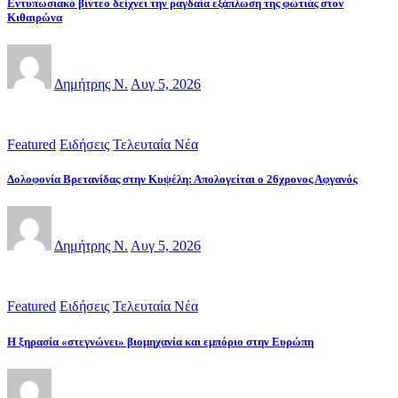
Εντυπωσιακό βίντεο δείχνει την ραγδαία εξάπλωση της φωτιάς στον
Κιθαιρώνα
Δημήτρης Ν.
Αυγ 5, 2026
Featured
Ειδήσεις
Τελευταία Νέα
Δολοφονία Βρετανίδας στην Κυψέλη: Απολογείται ο 26χρονος Αφγανός
Δημήτρης Ν.
Αυγ 5, 2026
Featured
Ειδήσεις
Τελευταία Νέα
Η ξηρασία «στεγνώνει» βιομηχανία και εμπόριο στην Ευρώπη