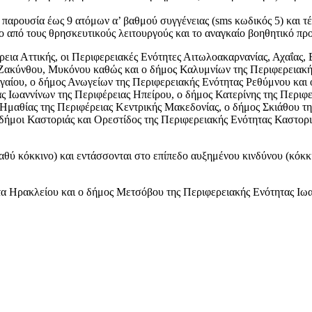
 παρουσία έως 9 ατόμων α’ βαθμού συγγένειας (sms κωδικός 5) και τ
νο από τους θρησκευτικούς λειτουργούς και το αναγκαίο βοηθητικό 
εια Αττικής, οι Περιφερειακές Ενότητες Αιτωλοακαρνανίας, Αχαΐας, 
 Ζακύνθου, Μυκόνου καθώς και ο δήμος Καλυμνίων της Περιφερειακής
ιγαίου, ο δήμος Ανωγείων της Περιφερειακής Ενότητας Ρεθύμνου και
ς Ιωαννίνων της Περιφέρειας Ηπείρου, ο δήμος Κατερίνης της Περιφ
 Ημαθίας της Περιφέρειας Κεντρικής Μακεδονίας, ο δήμος Σκιάθου τ
 δήμοι Καστοριάς και Ορεστίδος της Περιφερειακής Ενότητας Καστορι
θύ κόκκινο) και εντάσσονται στο επίπεδο αυξημένου κινδύνου (κόκκ
α Ηρακλείου και ο δήμος Μετσόβου της Περιφερειακής Ενότητας Ιωα