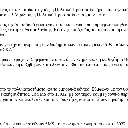
άσεις τις τελευταίας στιγμής, η Πολιτική Προστασία πήρε πίσω την απ
του, 3 Απριλίου, η Πολιτική Προστασία επισημαίνει ότι:
ίας της Δημόσιας Υγείας έναντι του κορωνοϊού που πραγματοποιήθηκ
ακές ενότητες Θεσσαλονίκης, Κοζάνης και Αχαΐας, αποφασίζεται η αν
ίου».
ν για την απαγόρευση των διαδημοτικών μετακινήσεων σε Θεσσαλονί
ον ΣΚΑΪ.
 τριών περιοχών. Σύμφωνα με αυτά, όπως ενημέρωσε η καθηγήτρια Πα
αλονίκη αυξήθηκαν κατά 28% την εβδομάδα που πέρασε, ενώ υπολογ
 από τα πολυκαταστήματα και τα εμπορικά κέντρα. Σύμφωνα με τον υφ
ερειακής ενότητας, με SMS στο 13032, με ραντεβού και με χρονικό περ
και για τους καταναλωτές και τους ιδιοκτήτες καταστημάτων, δηλαδή,
α, θα πρέπει να στείλουν SMS με το ονοματεπώνυμό τους στο 13032 