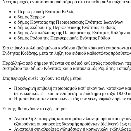
Νέες περιοχές εντάσσονται από σήμερα στο επίπεδο πολύ αυξημένου 
η Περιφερειακή Ενότητα Κιλκίς
o δήμος Σερρών
ο δήμος Κόνιτσας της Περιφερειακής Ενότητας Ιωαννίνων
ο δήμος Σκύρου της Περιφερειακής Ενότητας Ευβοίας
ο δήμος Αστυπάλαιας της Περιφερειακής Ενότητας Καλύμνου
ο δήμος Ρόδου της Περιφερειακής Ενότητας Ρόδου
Στο επίπεδο πολύ αυξημένου κινδύνου (βαθύ κόκκινο) εντάσσονται 
Ενότητας Κοζάνης, μετά τη λήξη του ειδικού καθεστώτος πρόσθετων
Παράλληλα από σήμερα τίθενται σε ειδικό καθεστώς πρόσθετων περ
Διστράτου του δήμου Κόνιτσας και ο καταυλισμός Ρομά της Τοπική
Στις περιοχές αυτές ισχύουν τα εξής μέτρα:
Προσωρινή επιβολή περιορισμού κατ’ οίκον των κατοίκων και 
(sms κωδικός 2 – και με εξαίρεση το διάστημα μεταξύ 18:00 κα
Η μετακίνηση των κατοίκων εκτός των γεωγραφικών ορίων επιτ
Επίσης, θα ισχύουν τα εξής μέτρα:
Αναστολή λειτουργίας καταστημάτων λιανεμπορίου και υγειο
εξαιρούνται οι υπηρεσίες διανομής προϊόντων (delivery) έως τι
Αναστολή συναθροίσεων/δημόσιων ή κοινωνικών εκδηλώσεων 