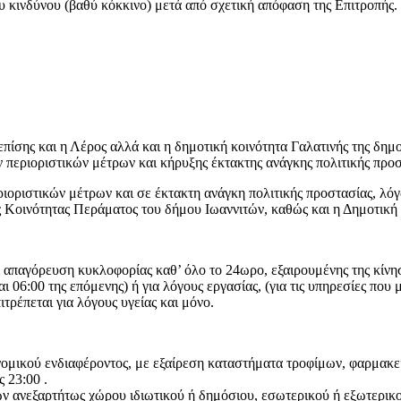
κινδύνου (βαθύ κόκκινο) μετά από σχετική απόφαση της Επιτροπής. Ο
επίσης και η Λέρος αλλά και η δημοτική κοινότητα Γαλατινής της δημ
 περιοριστικών μέτρων και κήρυξης έκτακτης ανάγκης πολιτικής προσ
ιοριστικών μέτρων και σε έκτακτη ανάγκη πολιτικής προστασίας, λό
ς Κοινότητας Περάματος του δήμου Ιωαννιτών, καθώς και η Δημοτική
απαγόρευση κυκλοφορίας καθ’ όλο το 24ωρο, εξαιρουμένης της κίνηση
ι 06:00 της επόμενης) ή για λόγους εργασίας, (για τις υπηρεσίες που 
ρέπεται για λόγους υγείας και μόνο.
νομικού ενδιαφέροντος, με εξαίρεση καταστήματα τροφίμων, φαρμακε
ς 23:00 .
ανεξαρτήτως χώρου ιδιωτικού ή δημόσιου, εσωτερικού ή εξωτερικο