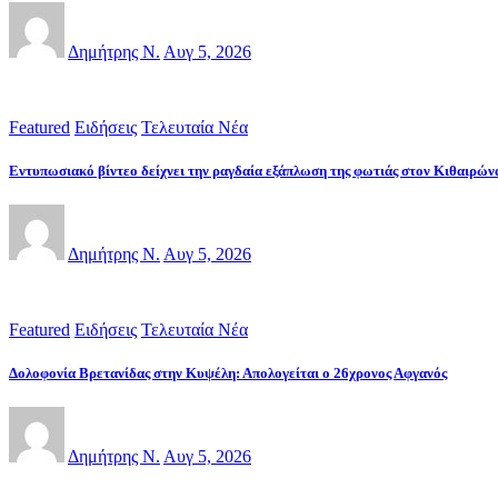
Δημήτρης Ν.
Αυγ 5, 2026
Featured
Ειδήσεις
Τελευταία Νέα
Εντυπωσιακό βίντεο δείχνει την ραγδαία εξάπλωση της φωτιάς στον Κιθαιρών
Δημήτρης Ν.
Αυγ 5, 2026
Featured
Ειδήσεις
Τελευταία Νέα
Δολοφονία Βρετανίδας στην Κυψέλη: Απολογείται ο 26χρονος Αφγανός
Δημήτρης Ν.
Αυγ 5, 2026