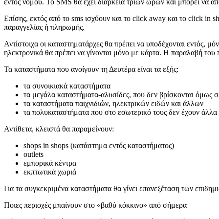
εντός νομού. Το SMS θα έχει διάρκεια τριών ωρών και μπορεί να α
Επίσης, εκτός από το sms ισχύουν και το click away και το click in
παραγγελίας ή πληρωμής.
Αντίστοιχα οι καταστηματάρχες θα πρέπει να υποδέχονται εντός, μόν
ηλεκτρονικά θα πρέπει να γίνονται μόνο με κάρτα. Η παραλαβή του π
Τα καταστήματα που ανοίγουν τη Δευτέρα είναι τα εξής:
τα συνοικιακά καταστήματα
τα μεγάλα καταστήματα-αλυσίδες, που δεν βρίσκονται όμως σ
τα καταστήματα παιχνιδιών, ηλεκτρικών ειδών και άλλων
τα πολυκαταστήματα που στο εσωτερικό τους δεν έχουν άλλα
Αντίθετα, κλειστά θα παραμείνουν:
shops in shops (κατάστημα εντός καταστήματος)
outlets
εμπορικά κέντρα
εκπτωτικά χωριά
Για τα συγκεκριμένα καταστήματα θα γίνει επανεξέταση των επιδημ
Ποιες περιοχές μπαίνουν στο «βαθύ κόκκινο» από σήμερα