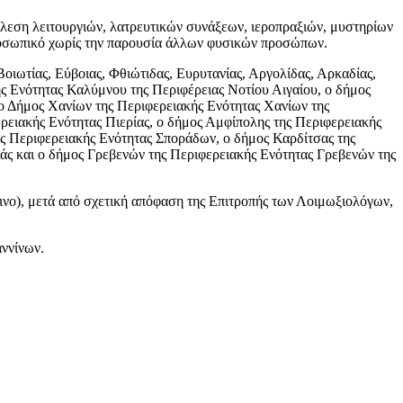
έλεση λειτουργιών, λατρευτικών συνάξεων, ιεροπραξιών, μυστηρίων
προσωπικό χωρίς την παρουσία άλλων φυσικών προσώπων.
Βοιωτίας, Εύβοιας, Φθιώτιδας, Ευρυτανίας, Αργολίδας, Αρκαδίας,
 Ενότητας Καλύμνου της Περιφέρειας Νοτίου Αιγαίου, ο δήμος
 ο Δήμος Χανίων της Περιφερειακής Ενότητας Χανίων της
ερειακής Ενότητας Πιερίας, ο δήμος Αμφίπολης της Περιφερειακής
ης Περιφερειακής Ενότητας Σποράδων, ο δήμος Καρδίτσας της
άς και ο δήμος Γρεβενών της Περιφερειακής Ενότητας Γρεβενών της
ινο), μετά από σχετική απόφαση της Επιτροπής των Λοιμωξιολόγων,
ννίνων.