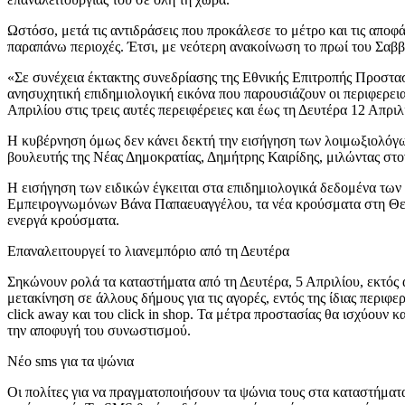
Ωστόσο, μετά τις αντιδράσεις που προκάλεσε το μέτρο και τις αποφ
παραπάνω περιοχές. Έτσι, με νεότερη ανακοίνωση το πρωί του Σαββά
«Σε συνέχεια έκτακτης συνεδρίασης της Εθνικής Επιτροπής Προστασ
ανησυχητική επιδημιολογική εικόνα που παρουσιάζουν οι περιφερει
Απριλίου στις τρεις αυτές περειφέρειες και έως τη Δευτέρα 12 Απριλ
Η κυβέρνηση όμως δεν κάνει δεκτή την εισήγηση των λοιμωξιολόγω
βουλευτής της Νέας Δημοκρατίας, Δημήτρης Καιρίδης, μιλώντας στ
Η εισήγηση των ειδικών έγκειται στα επιδημιολογικά δεδομένα των
Εμπειρογνωμόνων Βάνα Παπαευαγγέλου, τα νέα κρούσματα στη Θεσσ
ενεργά κρούσματα.
Επαναλειτουργεί το λιανεμπόριο από τη Δευτέρα
Σηκώνουν ρολά τα καταστήματα από τη Δευτέρα, 5 Απριλίου, εκτός
μετακίνηση σε άλλους δήμους για τις αγορές, εντός της ίδιας περιφ
click away και του click in shop. Τα μέτρα προστασίας θα ισχύουν 
την αποφυγή του συνωστισμού.
Νέο sms για τα ψώνια
Οι πολίτες για να πραγματοποιήσουν τα ψώνια τους στα καταστήματ