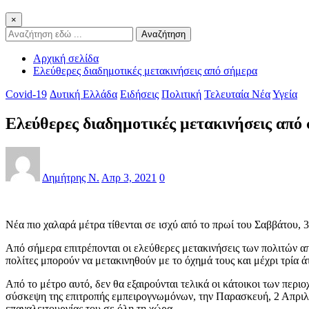
×
Αναζήτηση
Αρχική σελίδα
Ελεύθερες διαδημοτικές μετακινήσεις από σήμερα
Covid-19
Δυτική Ελλάδα
Ειδήσεις
Πολιτική
Τελευταία Νέα
Υγεία
Ελεύθερες διαδημοτικές μετακινήσεις από
Δημήτρης Ν.
Απρ 3, 2021
0
Νέα πιο χαλαρά μέτρα τίθενται σε ισχύ από το πρωί του Σαββάτου,
Από σήμερα επιτρέπονται οι ελεύθερες μετακινήσεις των πολιτών απ
πολίτες μπορούν να μετακινηθούν με το όχημά τους και μέχρι τρία 
Από το μέτρο αυτό, δεν θα εξαιρούνται τελικά οι κάτοικοι των περι
σύσκεψη της επιτροπής εμπειρογνωμόνων, την Παρασκευή, 2 Απριλίου
επαναλειτουργίας του σε όλη τη χώρα.