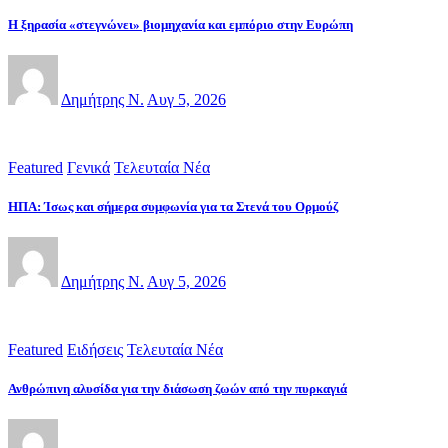
Η ξηρασία «στεγνώνει» βιομηχανία και εμπόριο στην Ευρώπη
Δημήτρης Ν.
Αυγ 5, 2026
Featured
Γενικά
Τελευταία Νέα
ΗΠΑ: Ίσως και σήμερα συμφωνία για τα Στενά του Ορμούζ
Δημήτρης Ν.
Αυγ 5, 2026
Featured
Ειδήσεις
Τελευταία Νέα
Ανθρώπινη αλυσίδα για την διάσωση ζωών από την πυρκαγιά