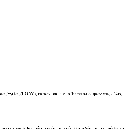
ς Υγείας (ΕΟΔΥ), εκ των οποίων τα 10 εντοπίστηκαν στις πύλες
επαφή με επιβεβαιωμένο κρούσμα, ενώ 10 συνδέονται με πρόσφατο