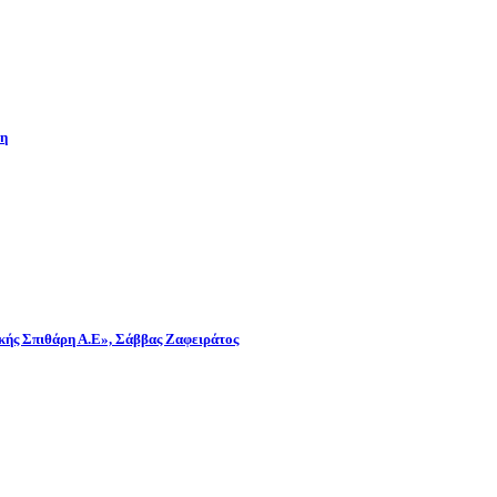
νη
λικής Σπιθάρη Α.Ε», Σάββας Ζαφειράτος