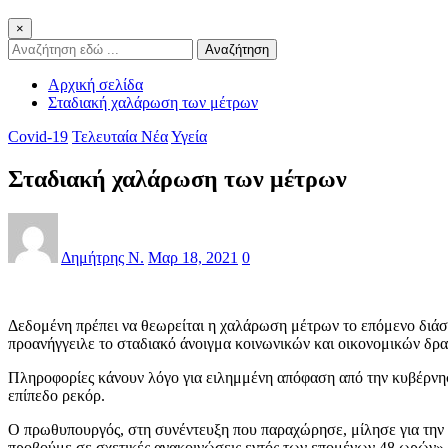
×
Αναζήτηση
Αρχική σελίδα
Σταδιακή χαλάρωση των μέτρων
Covid-19
Τελευταία Νέα
Υγεία
Σταδιακή χαλάρωση των μέτρων
Δημήτρης Ν.
Μαρ 18, 2021
0
Δεδομένη πρέπει να θεωρείται η χαλάρωση μέτρων το επόμενο διά
προανήγγειλε το σταδιακό άνοιγμα κοινωνικών και οικονομικών δρ
Πληροφορίες κάνουν λόγο για ειλημμένη απόφαση από την κυβέρνη
επίπεδο ρεκόρ.
Ο πρωθυπουργός, στη συνέντευξη που παραχώρησε, μίλησε για την ε
προβούμε σε σχετικές ανακοινώσεις εντός των επομένων 48 ωρών».