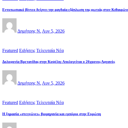
Εντυπωσιακό βίντεο δείχνει την ραγδαία εξάπλωση της φωτιάς στον Κιθαιρών
Δημήτρης Ν.
Αυγ 5, 2026
Featured
Ειδήσεις
Τελευταία Νέα
Δολοφονία Βρετανίδας στην Κυψέλη: Απολογείται ο 26χρονος Αφγανός
Δημήτρης Ν.
Αυγ 5, 2026
Featured
Ειδήσεις
Τελευταία Νέα
Η ξηρασία «στεγνώνει» βιομηχανία και εμπόριο στην Ευρώπη