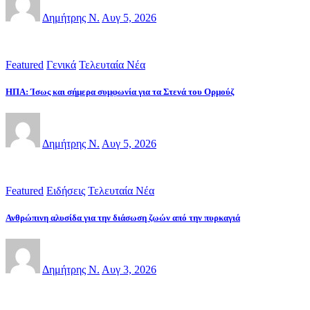
Δημήτρης Ν.
Αυγ 5, 2026
Featured
Γενικά
Τελευταία Νέα
ΗΠΑ: Ίσως και σήμερα συμφωνία για τα Στενά του Ορμούζ
Δημήτρης Ν.
Αυγ 5, 2026
Featured
Ειδήσεις
Τελευταία Νέα
Ανθρώπινη αλυσίδα για την διάσωση ζωών από την πυρκαγιά
Δημήτρης Ν.
Αυγ 3, 2026