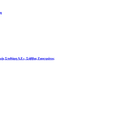
νη
λικής Σπιθάρη Α.Ε», Σάββας Ζαφειράτος