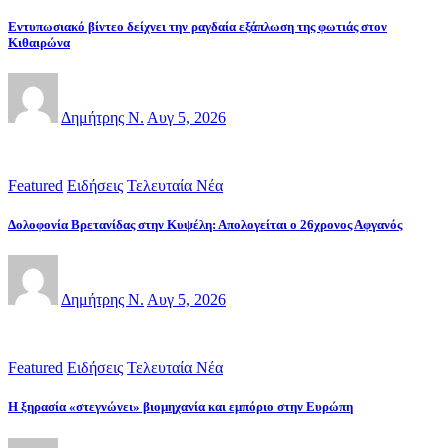
Εντυπωσιακό βίντεο δείχνει την ραγδαία εξάπλωση της φωτιάς στον
Κιθαιρώνα
Δημήτρης Ν.
Αυγ 5, 2026
Featured
Ειδήσεις
Τελευταία Νέα
Δολοφονία Βρετανίδας στην Κυψέλη: Απολογείται ο 26χρονος Αφγανός
Δημήτρης Ν.
Αυγ 5, 2026
Featured
Ειδήσεις
Τελευταία Νέα
Η ξηρασία «στεγνώνει» βιομηχανία και εμπόριο στην Ευρώπη