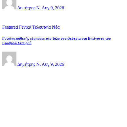
Δημήτρης Ν.
Αυγ 9, 2026
Featured
Γενικά
Τελευταία Νέα
Γυναίκα ασθενής «έσπασε» στο ξύλο νοσηλεύτρια στα Επείγοντα του
Ερυθρού Σταυρού
Δημήτρης Ν.
Αυγ 9, 2026