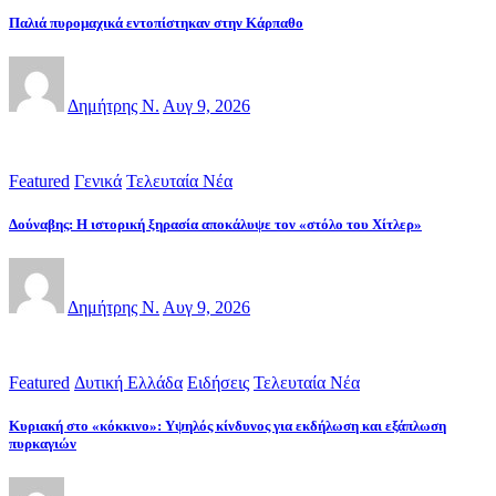
Παλιά πυρομαχικά εντοπίστηκαν στην Κάρπαθο
Δημήτρης Ν.
Αυγ 9, 2026
Featured
Γενικά
Τελευταία Νέα
Δούναβης: Η ιστορική ξηρασία αποκάλυψε τον «στόλο του Χίτλερ»
Δημήτρης Ν.
Αυγ 9, 2026
Featured
Δυτική Ελλάδα
Ειδήσεις
Τελευταία Νέα
Κυριακή στο «κόκκινο»: Υψηλός κίνδυνος για εκδήλωση και εξάπλωση
πυρκαγιών