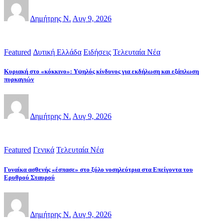
Δημήτρης Ν.
Αυγ 9, 2026
Featured
Δυτική Ελλάδα
Ειδήσεις
Τελευταία Νέα
Κυριακή στο «κόκκινο»: Υψηλός κίνδυνος για εκδήλωση και εξάπλωση
πυρκαγιών
Δημήτρης Ν.
Αυγ 9, 2026
Featured
Γενικά
Τελευταία Νέα
Γυναίκα ασθενής «έσπασε» στο ξύλο νοσηλεύτρια στα Επείγοντα του
Ερυθρού Σταυρού
Δημήτρης Ν.
Αυγ 9, 2026