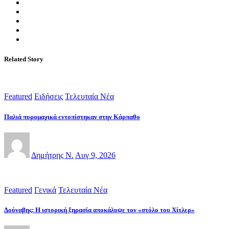
Related Story
Featured
Ειδήσεις
Τελευταία Νέα
Παλιά πυρομαχικά εντοπίστηκαν στην Κάρπαθο
Δημήτρης Ν.
Αυγ 9, 2026
Featured
Γενικά
Τελευταία Νέα
Δούναβης: Η ιστορική ξηρασία αποκάλυψε τον «στόλο του Χίτλερ»