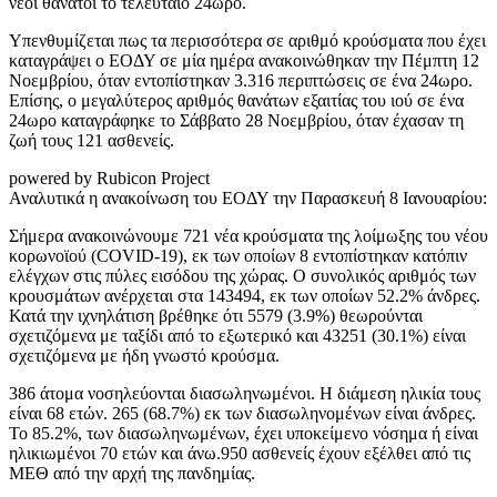
νέοι θάνατοι το τελευταίο 24ωρο.
Υπενθυμίζεται πως τα περισσότερα σε αριθμό κρούσματα που έχει
καταγράψει ο ΕΟΔΥ σε μία ημέρα ανακοινώθηκαν την Πέμπτη 12
Νοεμβρίου, όταν εντοπίστηκαν 3.316 περιπτώσεις σε ένα 24ωρο.
Επίσης, ο μεγαλύτερος αριθμός θανάτων εξαιτίας του ιού σε ένα
24ωρο καταγράφηκε το Σάββατο 28 Νοεμβρίου, όταν έχασαν τη
ζωή τους 121 ασθενείς.
powered by Rubicon Project
Αναλυτικά η ανακοίνωση του ΕΟΔΥ την Παρασκευή 8 Ιανουαρίου:
Σήμερα ανακοινώνουμε 721 νέα κρούσματα της λοίμωξης του νέου
κορωνοϊού (COVID-19), εκ των οποίων 8 εντοπίστηκαν κατόπιν
ελέγχων στις πύλες εισόδου της χώρας. Ο συνολικός αριθμός των
κρουσμάτων ανέρχεται στα 143494, εκ των οποίων 52.2% άνδρες.
Κατά την ιχνηλάτιση βρέθηκε ότι 5579 (3.9%) θεωρούνται
σχετιζόμενα με ταξίδι από το εξωτερικό και 43251 (30.1%) είναι
σχετιζόμενα με ήδη γνωστό κρούσμα.
386 άτομα νοσηλεύονται διασωληνωμένοι. Η διάμεση ηλικία τους
είναι 68 ετών. 265 (68.7%) εκ των διασωληνομένων είναι άνδρες.
To 85.2%, των διασωληνωμένων, έχει υποκείμενο νόσημα ή είναι
ηλικιωμένοι 70 ετών και άνω.950 ασθενείς έχουν εξέλθει από τις
ΜΕΘ από την αρχή της πανδημίας.