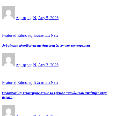
Δημήτρης Ν.
Αυγ 5, 2026
Featured
Ειδήσεις
Τελευταία Νέα
Ανθρώπινη αλυσίδα για την διάσωση ζωών από την πυρκαγιά
Δημήτρης Ν.
Αυγ 3, 2026
Featured
Ειδήσεις
Τελευταία Νέα
Θεσσαλονίκη: Επανεμφανίστηκε το τρίποδο τσακάλι που επιτέθηκε στην
4χρονη