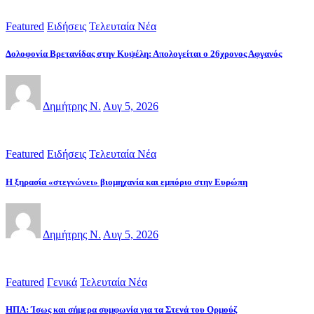
Featured
Ειδήσεις
Τελευταία Νέα
Δολοφονία Βρετανίδας στην Κυψέλη: Απολογείται ο 26χρονος Αφγανός
Δημήτρης Ν.
Αυγ 5, 2026
Featured
Ειδήσεις
Τελευταία Νέα
Η ξηρασία «στεγνώνει» βιομηχανία και εμπόριο στην Ευρώπη
Δημήτρης Ν.
Αυγ 5, 2026
Featured
Γενικά
Τελευταία Νέα
ΗΠΑ: Ίσως και σήμερα συμφωνία για τα Στενά του Ορμούζ