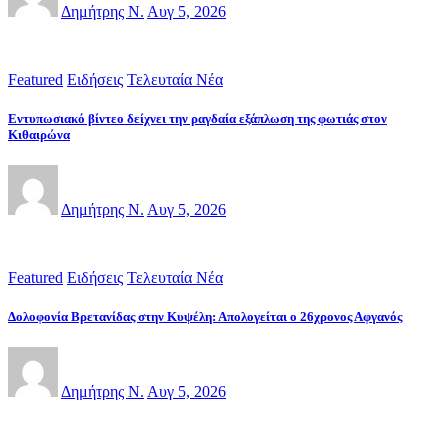
Δημήτρης Ν.
Αυγ 5, 2026
Featured
Ειδήσεις
Τελευταία Νέα
Εντυπωσιακό βίντεο δείχνει την ραγδαία εξάπλωση της φωτιάς στον
Κιθαιρώνα
Δημήτρης Ν.
Αυγ 5, 2026
Featured
Ειδήσεις
Τελευταία Νέα
Δολοφονία Βρετανίδας στην Κυψέλη: Απολογείται ο 26χρονος Αφγανός
Δημήτρης Ν.
Αυγ 5, 2026