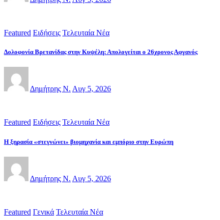
Featured
Ειδήσεις
Τελευταία Νέα
Δολοφονία Βρετανίδας στην Κυψέλη: Απολογείται ο 26χρονος Αφγανός
Δημήτρης Ν.
Αυγ 5, 2026
Featured
Ειδήσεις
Τελευταία Νέα
Η ξηρασία «στεγνώνει» βιομηχανία και εμπόριο στην Ευρώπη
Δημήτρης Ν.
Αυγ 5, 2026
Featured
Γενικά
Τελευταία Νέα