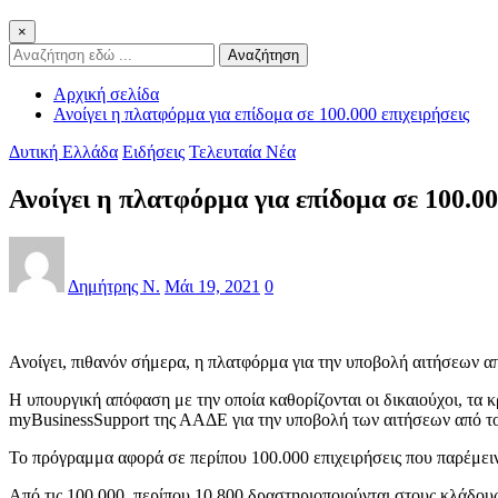
×
Αναζήτηση
Αρχική σελίδα
Ανοίγει η πλατφόρμα για επίδομα σε 100.000 επιχειρήσεις
Δυτική Ελλάδα
Ειδήσεις
Τελευταία Νέα
Ανοίγει η πλατφόρμα για επίδομα σε 100.00
Δημήτρης Ν.
Μάι 19, 2021
0
Ανοίγει, πιθανόν σήμερα, η πλατφόρμα για την υποβολή αιτήσεων από
Η υπουργική απόφαση με την οποία καθορίζονται οι δικαιούχοι, τα 
myBusinessSupport της ΑΑΔΕ για την υποβολή των αιτήσεων από το
Το πρόγραμμα αφορά σε περίπου 100.000 επιχειρήσεις που παρέμεινα
Από τις 100.000, περίπου 10.800 δραστηριοποιούνται στους κλάδους