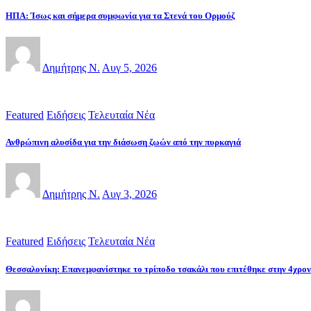
ΗΠΑ: Ίσως και σήμερα συμφωνία για τα Στενά του Ορμούζ
Δημήτρης Ν.
Αυγ 5, 2026
Featured
Ειδήσεις
Τελευταία Νέα
Ανθρώπινη αλυσίδα για την διάσωση ζωών από την πυρκαγιά
Δημήτρης Ν.
Αυγ 3, 2026
Featured
Ειδήσεις
Τελευταία Νέα
Θεσσαλονίκη: Επανεμφανίστηκε το τρίποδο τσακάλι που επιτέθηκε στην 4χρο