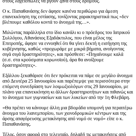
στους λαχειοπώλες να βγουν ξανά στους δρόμους.
Ο κ. Παπαθανάσης δεν άφησε κανένα περιθώριο για άμεση
επανεκκίνηση της εστίασης, τονίζοντας χαρακτηριστικά πως «δεν
βλέπουμε καθόλου κοντά το άνοιγμά της…».
Μιλώντας παράλληλα στο ίδιο κανάλι κι ο πρόεδρος του Ιατρικού
Συλλόγου, Αθανάσιος Εξαδάκτυλος, που είναι μέλος της
Επιτροπής, άφησε να εννοηθεί ότι θα γίνει δεκτή η εισήγηση της
κυβέρνησης, καθώς «προχωράμε με μικρά βήματα, ανοίγοντας
σιγά σιγά δραστηριότητες», και πρόσθεσε: «Πηγαίνουμε καλά
(σ.σ. στα κρούσματα κορωνοϊού), άρα θα ανοίξουμε
δραστηριότητες».
Εξάλλου ξεκαθάρισε ότι δεν πρόκειται να πάμε σε μεγάλο άνοιγμα
από Δευτέρα 25 Ιανουαρίου και παρέπεμψε για περισσότερα στην
επόμενη συνεδρίαση των λοιμωξιολόγων στις 29 Ιανουαρίου, με
πλάνο για επανεκκίνηση κι άλλων δραστηριοτήτων και πιθανώς και
το άνοιγμα των γυμνασίων και των λυκείων από την 1η Φλεβάρη.
«Θα πρέπει να κάνουμε άλλη μια βδομάδα υπομονή για περαιτέρω
άνοιγμα του λιανεμπορίου, των χιονοδρομικών κέντρων και της
άρσης απαγόρευσης μετακίνησης από νομό σε νομό» είπε ο κ.
Παπαθανάσης.
Τέλος, όσον αφορά στο τελευταίο, δηλαδή τις μετακινήσεις από