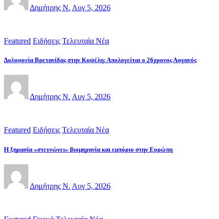
Δημήτρης Ν.
Αυγ 5, 2026
Featured
Ειδήσεις
Τελευταία Νέα
Δολοφονία Βρετανίδας στην Κυψέλη: Απολογείται ο 26χρονος Αφγανός
Δημήτρης Ν.
Αυγ 5, 2026
Featured
Ειδήσεις
Τελευταία Νέα
Η ξηρασία «στεγνώνει» βιομηχανία και εμπόριο στην Ευρώπη
Δημήτρης Ν.
Αυγ 5, 2026