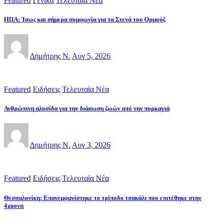
Featured
Γενικά
Τελευταία Νέα
ΗΠΑ: Ίσως και σήμερα συμφωνία για τα Στενά του Ορμούζ
Δημήτρης Ν.
Αυγ 5, 2026
Featured
Ειδήσεις
Τελευταία Νέα
Ανθρώπινη αλυσίδα για την διάσωση ζωών από την πυρκαγιά
Δημήτρης Ν.
Αυγ 3, 2026
Featured
Ειδήσεις
Τελευταία Νέα
Θεσσαλονίκη: Επανεμφανίστηκε το τρίποδο τσακάλι που επιτέθηκε στην
4χρονη