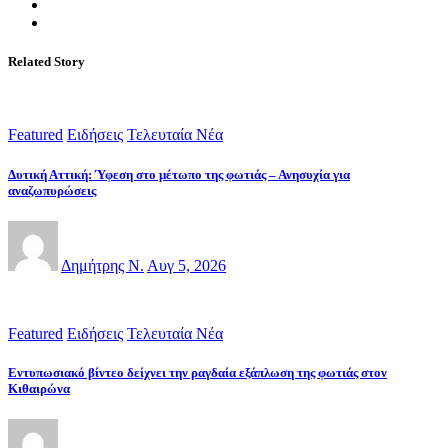
Related Story
Featured
Ειδήσεις
Τελευταία Νέα
Δυτική Αττική: Ύφεση στο μέτωπο της φωτιάς – Ανησυχία για
αναζωπυρώσεις
Δημήτρης Ν.
Αυγ 5, 2026
Featured
Ειδήσεις
Τελευταία Νέα
Εντυπωσιακό βίντεο δείχνει την ραγδαία εξάπλωση της φωτιάς στον
Κιθαιρώνα