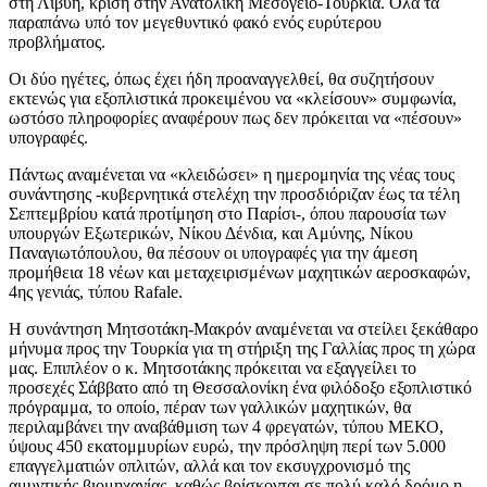
στη Λιβύη, κρίση στην Ανατολική Μεσόγειο-Τουρκία. Όλα τα
παραπάνω υπό τον μεγεθυντικό φακό ενός ευρύτερου
προβλήματος.
Οι δύο ηγέτες, όπως έχει ήδη προαναγγελθεί, θα συζητήσουν
εκτενώς για εξοπλιστικά προκειμένου να «κλείσουν» συμφωνία,
ωστόσο πληροφορίες αναφέρουν πως δεν πρόκειται να «πέσουν»
υπογραφές.
Πάντως αναμένεται να «κλειδώσει» η ημερομηνία της νέας τους
συνάντησης -κυβερνητικά στελέχη την προσδιόριζαν έως τα τέλη
Σεπτεμβρίου κατά προτίμηση στο Παρίσι-, όπου παρουσία των
υπουργών Εξωτερικών, Νίκου Δένδια, και Αμύνης, Νίκου
Παναγιωτόπουλου, θα πέσουν οι υπογραφές για την άμεση
προμήθεια 18 νέων και μεταχειρισμένων μαχητικών αεροσκαφών,
4ης γενιάς, τύπου Rafale.
Η συνάντηση Μητσοτάκη-Μακρόν αναμένεται να στείλει ξεκάθαρο
μήνυμα προς την Τουρκία για τη στήριξη της Γαλλίας προς τη χώρα
μας. Επιπλέον ο κ. Μητσοτάκης πρόκειται να εξαγγείλει το
προσεχές Σάββατο από τη Θεσσαλονίκη ένα φιλόδοξο εξοπλιστικό
πρόγραμμα, το οποίο, πέραν των γαλλικών μαχητικών, θα
περιλαμβάνει την αναβάθμιση των 4 φρεγατών, τύπου ΜΕΚΟ,
ύψους 450 εκατομμυρίων ευρώ, την πρόσληψη περί των 5.000
επαγγελματιών οπλιτών, αλλά και τον εκσυγχρονισμό της
αμυντικής βιομηχανίας, καθώς βρίσκονται σε πολύ καλό δρόμο η