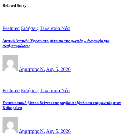
Related Story
Featured
Ειδήσεις
Τελευταία Νέα
Δυτική Αττική: Ύφεση στο μέτωπο της φωτιάς – Ανησυχία για
αναζωπυρώσεις
Δημήτρης Ν.
Αυγ 5, 2026
Featured
Ειδήσεις
Τελευταία Νέα
Εντυπωσιακό βίντεο δείχνει την ραγδαία εξάπλωση της φωτιάς στον
Κιθαιρώνα
Δημήτρης Ν.
Αυγ 5, 2026