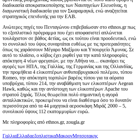
διαδικασία αποκρατικοποίησης των Ναυπηγείων Ελευσίνας, η
διαγωνιστική διαδικασία για τον Σκαραμαγκά, ενώ αναζητείται
στρατηγικός επενδυτής για την ΕΑΒ.
Ανώτερες πηγές του Πενταγώνου επιβεβαίωσαν στο ethnos.gr πως
το εξοπλιστικό πρόγραμμα που έχει αποφασιστεί απλώνεται
τουλάχιστον σε βάθος 4ετίας, ως εκ τούτου είναι προοδευτικό, ενώ
το συνολικό του ύψος συναρτάται ευθέως με τις προτεραιότητες
όπως τις χαράσσουν Μέγαρο Μαξίμου και Υπουργείο Άμυνας. Σε
αυτό το πλαίσιο, ο κύβος έχει ριφθεί για την κατά πληροφορίες
απόκτηση 4 νέων φρεγατών, με την Αθήνα να… σκανάρει τις
αγορές των ΗΠΑ, της Γαλλίας, της Γερμανίας και της Ολλανδίας,
την προμήθεια 4 ελικοπτέρων ανθυποβρυχιακού πολέμου, τύπου
Romeo, την απόκτηση τορπιλών βαρέος τύπου για τα αόρατα
υποβρύχια, τύπου 214, την αναβάθμιση των ελικοπτέρων Aegean
Hawk, καθώς και την αντίστοιχη των ελικοπτέρων Apache του
στρατού ξηράς. Τέλος θεωρείται πολύ σημαντική η αγορά
ανταλλακτικών, προκειμένου να είναι διαθέσιμα όσο το δυνατόν
περισσότερα από τα 44 μαχητικά αεροσκάφη Μιράζ 2000 – 5,
συνολικού ύψους 112 εκατομμυρίων ευρώ.
Με πληροφορίες από ethnos.gr, zougla.gr
Γαλλια
Ελλαδα
εξοπλιστικα
Μακρον
Μητσοτακης