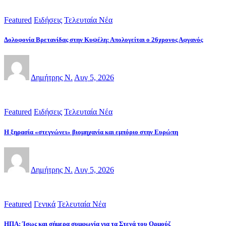
Featured
Ειδήσεις
Τελευταία Νέα
Δολοφονία Βρετανίδας στην Κυψέλη: Απολογείται ο 26χρονος Αφγανός
Δημήτρης Ν.
Αυγ 5, 2026
Featured
Ειδήσεις
Τελευταία Νέα
Η ξηρασία «στεγνώνει» βιομηχανία και εμπόριο στην Ευρώπη
Δημήτρης Ν.
Αυγ 5, 2026
Featured
Γενικά
Τελευταία Νέα
ΗΠΑ: Ίσως και σήμερα συμφωνία για τα Στενά του Ορμούζ