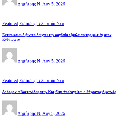
Δημήτρης Ν.
Αυγ 5, 2026
Featured
Ειδήσεις
Τελευταία Νέα
Εντυπωσιακό βίντεο δείχνει την ραγδαία εξάπλωση της φωτιάς στον
Κιθαιρώνα
Δημήτρης Ν.
Αυγ 5, 2026
Featured
Ειδήσεις
Τελευταία Νέα
Δολοφονία Βρετανίδας στην Κυψέλη: Απολογείται ο 26χρονος Αφγανός
Δημήτρης Ν.
Αυγ 5, 2026