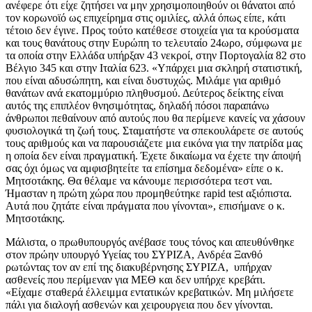
ανέφερε ότι είχε ζητήσει να μην χρησιμοποιηθούν οι θάνατοι από
τον κορωνοϊό ως επιχείρημα στις ομιλίες, αλλά όπως είπε, κάτι
τέτοιο δεν έγινε. Προς τούτο κατέθεσε στοιχεία για τα κρούσματα
και τους θανάτους στην Ευρώπη το τελευταίο 24ωρο, σύμφωνα με
τα οποία στην Ελλάδα υπήρξαν 43 νεκροί, στην Πορτογαλία 82 στο
Βέλγιο 345 και στην Ιταλία 623. «Υπάρχει μια σκληρή στατιστική,
που είναι αδυσώπητη, και είναι δυστυχώς. Μιλάμε για αριθμό
θανάτων ανά εκατομμύριο πληθυσμού. Δεύτερος δείκτης είναι
αυτός της επιπλέον θνησιμότητας, δηλαδή πόσοι παραπάνω
άνθρωποι πεθαίνουν από αυτούς που θα περίμενε κανείς να χάσουν
φυσιολογικά τη ζωή τους. Σταματήστε να σπεκουλάρετε σε αυτούς
τους αριθμούς και να παρουσιάζετε μια εικόνα για την πατρίδα μας
η οποία δεν είναι πραγματική. Έχετε δικαίωμα να έχετε την άποψή
σας όχι όμως να αμφισβητείτε τα επίσημα δεδομένα» είπε ο κ.
Μητσοτάκης. Θα θέλαμε να κάνουμε περισσότερα τεστ ναι.
Ήμασταν η πρώτη χώρα που προμηθεύτηκε rapid test αξιόπιστα.
Αυτά που ζητάτε είναι πράγματα που γίνονται», επισήμανε ο κ.
Μητσοτάκης.
Μάλιστα, ο πρωθυπουργός ανέβασε τους τόνος και απευθύνθηκε
στον πρώην υπουργό Υγείας του ΣΥΡΙΖΑ, Ανδρέα Ξανθό
ρωτώντας τον αν επί της διακυβέρνησης ΣΥΡΙΖΑ, υπήρχαν
ασθενείς που περίμεναν για ΜΕΘ και δεν υπήρχε κρεβάτι.
«Είχαμε σταθερά έλλειμμα εντατικών κρεβατικών. Μη μιλήσετε
πάλι για διαλογή ασθενών και χειρουργεια που δεν γίνονται.