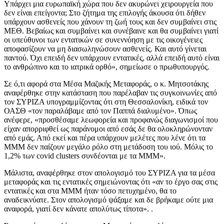
Υπάρχει μια ευρωπαϊκή χώρα που δεν ακυρώνει χειρουργεία που
δεν είναι επείγοντα; Στο ζήτημα της επιλογής άκουσα ότι δήθεν
υπάρχουν ασθενείς που χάνουν τη ζωή τους και δεν συμβαίνει στις
ΜΕΘ. Βεβαίως και συμβαίνει και συνέβαινε και θα συμβαίνει γιατί
οι υπεύθυνοι των εντατικών σε συνεννόηση με τις οικογένειες
αποφασίζουν να μη διασωληνώσουν ασθενείς. Και αυτό γίνεται
παντού. Όχι επειδή δεν υπάρχουν εντατικές, αλλά επειδή αυτό είναι
το ανθρώπινο και το ιατρικά ορθό», σημείωσε ο πρωθυπουργός.
Σε ό,τι αφορά στα Μέσα Μαζικής Μεταφοράς, ο κ. Μητσοτάκης
αναφέρθηκε στην κατάσταση που παρέλαβαν τις συγκοινωνίες από
τον ΣΥΡΙΖΑ υπογραμμίζοντας ότι στη Θεσσαλονίκη, ειδικά τον
ΟΑΣΘ «τον παραλάβαμε από τον Παππά διαλυμένο». Όπως
ανέφερε, «προσθέσαμε λεωφορεία και προφανώς διαγωνισμοί που
είχαν απορριφθεί ως παράνομοι από εσάς δε θα ολοκληρώνονταν
από εμάς. Από εκεί και πέρα υπάρχουν μελέτες που λένε ότι τα
ΜΜΜ δεν παίζουν μεγάλο ρόλο στη μετάδοση του ιού. Μόλις το
1,2% των covid clusters συνδέονται με τα ΜΜΜ».
Μάλιστα, αναφέρθηκε στον απολογισμό του ΣΥΡΙΖΑ για τα μέσα
μεταφοράς και τις εντατικές σημειώνοντας ότι «αν το έργο σας στις
εντατικές και στα ΜΜΜ ήταν τόσο πετυχημένο, θα το
αναδεικνύατε. Στον απολογισμό ψάξαμε και δε βρήκαμε ούτε μια
αναφορά, γιατί δεν κάνατε απολύτως τίποτα». .