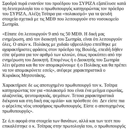
Σφοδρά πυρά εναντίον του προέδρου του ΣΥΡΙΖΑ εξαπέλυσε κατά
τη δευτερολογία του ο πρωθυπουργός κατηγορώντας τον πρόεδρο
του ΣΥΡΙΖΑ, Αλέξη Τσίπρα για «πολακισμό» για τα ψευδή
στοιχεία σχετικά με τις ΜΕΘ που λειτουργούν στο νοσοκομείο
Σωτηρία.
«Είπατε ότι λειτουργούν 9 από τις 50 ΜΕΘ. Η δική μας
ενημέρωση, από τον διοικητή του Σωτηρία, είναι ότι λειτουργούν
όλες. Ο απών κ. Πολάκης με χυδαίο υβρεολόγιο επιτέθηκε με
αχαρακτήριστες φράσεις στον πρόεδρο της Βουλής, επειδή δήθεν
είπε ψέματα για τον αριθμό των κλινών, όπως προκύπτει από την
ενημέρωση του Διοικητή. Επομένως ή ο Διοικητής του Σωτηρία
λέει ψέματα και θα τον απομακρύνουμε ή ο Πολάκης και θα πρέπει
να τον απομακρύνετε εσείς», ανέφερε χαρακτηριστικά ο
Κυριάκος Μητσοτάκης.
Χαρακτήρισε δε ως αποτυχημένο πρωθυπουργό τον κ. Τσίπρα
κατηγορώντας τον για «πολακισμό που είναι ένα μείγμα ειρωνίας,
αλαζονείας, ψευτομαγκιάς, ψεμάτων. Τετοια χαρακτηριστικά
διέκρινα και στη δική σας ομιλία» και πρόσθεσε ότι Δεν είστε πια
ο φέρελπις νέος υποψήφιος πρωθυπουργός. Είστε ο αποτυχημένος
πρωθυπουργός».
Σε ό,τι αφορά στα στοιχεία των θανάτων, αλλά και των τεστ που
επικαλέστηκε ο κ. Τσίπρας στην πρωτολογία του, ο πρωθυπουργός