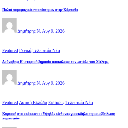
Παλιά πυρομαχικά εντοπίστηκαν στην Κάρπαθο
Δημήτρης Ν.
Αυγ 9, 2026
Featured
Γενικά
Τελευταία Νέα
Δούναβης: Η ιστορική ξηρασία αποκάλυψε τον «στόλο του Χίτλερ»
Δημήτρης Ν.
Αυγ 9, 2026
Featured
Δυτική Ελλάδα
Ειδήσεις
Τελευταία Νέα
Κυριακή στο «κόκκινο»: Υψηλός κίνδυνος για εκδήλωση και εξάπλωση
πυρκαγιών