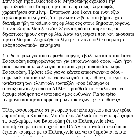
Στην αρχή της ομιλίας του ο κ. Μητσοτάκης σχολίασε την
πρωτολογία του Τσίπρα, την οποία εμμέσως πλην σαφώς
χαρακτήρισε στημένη. «Εντύπωση μου έκανε και είναι άξιο
σχολιασμού το γεγονός ότι πριν καν ανεβείτε στο βήμα είχατε
διανείμει ήδη το κείμενο της ομιλίας σας στους δημοσιογράφους.
Στην πρώτη σελίδα ξεκινάτε λέγοντας πόσο αυτάρεσκος και
διχαστικός ήμουν στην ομιλία. Αυτά τα γράψατε πριν καν ακούσετε
την ομιλία μου. Ασχολήθηκα λίγο με την αντιπολίτευση και με
εσάς προσωπικά», επισήμανε.
Στη δευτερολογία του ο πρωθυπουργός, έβαλε και κατά του Γιάνη
Βαρουφάκη κατηγορώντας τον για επικοινωνιακό σόου. «Δεν ήταν
ούτε εικόνα ούτε λεξιλόγιο αυτό που χρησιμοποιήσατε κύριε
Βαρουφάκη. Ήρθατε εδώ για να κάνετε επικοινωνιακό σόου»
σημείωσε και τον κάλεσε να αναλογιστεί τις ευθύνες του για την
κατάσταση των ελληνικών τραπεζών «που έκλαιγαν οι
συνταξιούχοι έξω από τα ΑΤΜ». Πρόσθεσε ότι «καλό είναι να
έχουμε αίσθηση των ιστορικών μας ευθυνών. Για το τρίτο
μνημόνιο και την κατάρρευση των τραπεζών έχετε ευθύνες».
Τέλος αναφερόμενος στην πορεία του πολυτεχνείου και τον τρόπο
εορτασμού, ο Κυριάκος Μητσοτάκης δήλωσε ότι «αντιπαρέρχομαι
τις σαχλαμάρες του Βαρουφάκη ότι το Πολυτεχνείο είναι
ταυτισμένο με το αυταρχικό μας DNA» και τόνισε ότι «κάποιοι
έχτισαν καριέρες με το Πολυτεχνείο και να το θυμούνται όποτε