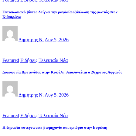
Εντυπωσιακό βίντεο δείχνει την ραγδαία εξάπλωση της φωτιάς στον
Κιθαιρώνα
Δημήτρης Ν.
Αυγ 5, 2026
Featured
Ειδήσεις
Τελευταία Νέα
Δολοφονία Βρετανίδας στην Κυψέλη: Απολογείται ο 26χρονος Αφγανός
Δημήτρης Ν.
Αυγ 5, 2026
Featured
Ειδήσεις
Τελευταία Νέα
Η ξηρασία «στεγνώνει» βιομηχανία και εμπόριο στην Ευρώπη