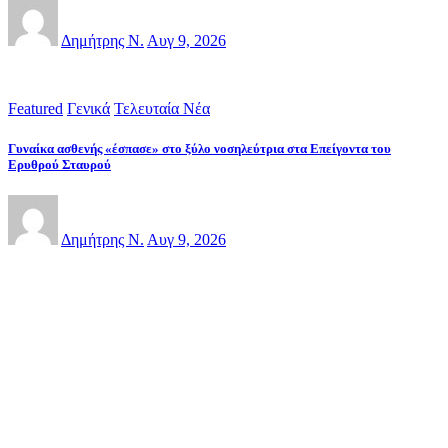
Δημήτρης Ν.
Αυγ 9, 2026
Featured
Γενικά
Τελευταία Νέα
Γυναίκα ασθενής «έσπασε» στο ξύλο νοσηλεύτρια στα Επείγοντα του
Ερυθρού Σταυρού
Δημήτρης Ν.
Αυγ 9, 2026