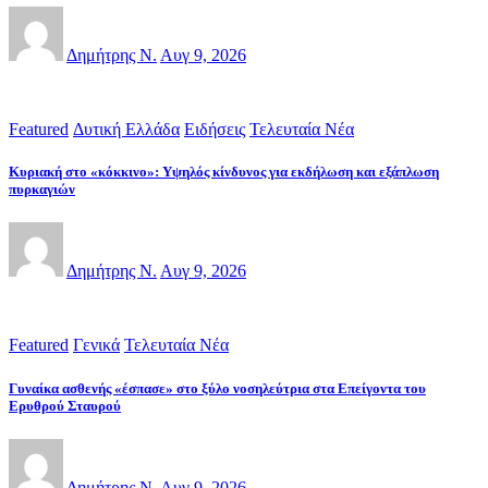
Δημήτρης Ν.
Αυγ 9, 2026
Featured
Δυτική Ελλάδα
Ειδήσεις
Τελευταία Νέα
Κυριακή στο «κόκκινο»: Υψηλός κίνδυνος για εκδήλωση και εξάπλωση
πυρκαγιών
Δημήτρης Ν.
Αυγ 9, 2026
Featured
Γενικά
Τελευταία Νέα
Γυναίκα ασθενής «έσπασε» στο ξύλο νοσηλεύτρια στα Επείγοντα του
Ερυθρού Σταυρού
Δημήτρης Ν.
Αυγ 9, 2026