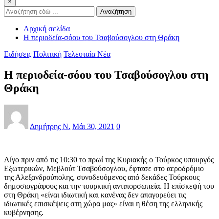
×
Αναζήτηση
Αρχική σελίδα
Η περιοδεία-σόου του Τσαβούσογλου στη Θράκη
Ειδήσεις
Πολιτική
Τελευταία Νέα
Η περιοδεία-σόου του Τσαβούσογλου στη
Θράκη
Δημήτρης Ν.
Μάι 30, 2021
0
Λίγο πριν από τις 10:30 το πρωί της Κυριακής ο Τούρκος υπουργός
Εξωτερικών, Μεβλούτ Τσαβούσογλου, έφτασε στο αεροδρόμιο
της Αλεξανδρούπολης, συνοδευόμενος από δεκάδες Τούρκους
δημοσιογράφους και την τουρκική αντιπορσωπεία. Η επίσκεψή του
στη Θράκη «είναι ιδιωτική και κανένας δεν απαγορεύει τις
ιδιωτικές επισκέψεις στη χώρα μας» είναι η θέση της ελληνικής
κυβέρνησης.