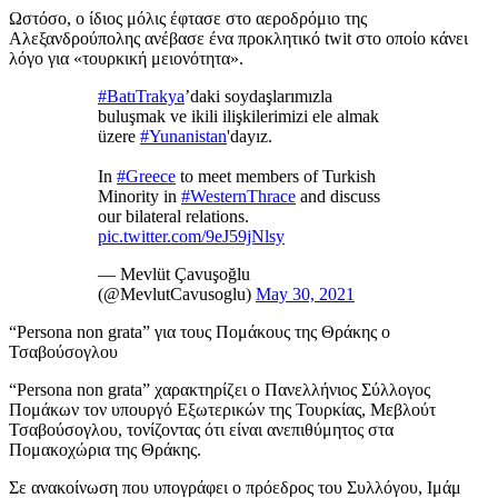
Ωστόσο, ο ίδιος μόλις έφτασε στο αεροδρόμιο της
Αλεξανδρούπολης ανέβασε ένα προκλητικό twit στο οποίο κάνει
λόγο για «τουρκική μειονότητα».
#BatıTrakya
’daki soydaşlarımızla
buluşmak ve ikili ilişkilerimizi ele almak
üzere
#Yunanistan
'dayız.
In
#Greece
to meet members of Turkish
Minority in
#WesternThrace
and discuss
our bilateral relations.
pic.twitter.com/9eJ59jNlsy
— Mevlüt Çavuşoğlu
(@MevlutCavusoglu)
May 30, 2021
“Persona non grata” για τους Πομάκους της Θράκης ο
Τσαβούσογλου
“Persona non grata” χαρακτηρίζει ο Πανελλήνιος Σύλλογος
Πομάκων τον υπουργό Εξωτερικών της Τουρκίας, Μεβλούτ
Τσαβούσογλου, τονίζοντας ότι είναι ανεπιθύμητος στα
Πομακοχώρια της Θράκης.
Σε ανακοίνωση που υπογράφει ο πρόεδρος του Συλλόγου, Ιμάμ