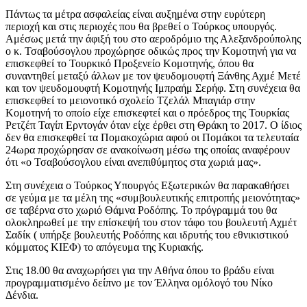
Πάντως τα μέτρα ασφαλείας είναι αυξημένα στην ευρύτερη
περιοχή και στις περιοχές που θα βρεθεί ο Τούρκος υπουργός.
Αμέσως μετά την άφιξή του στο αεροδρόμιο της Αλεξανδρούπολης
ο κ. Τσαβούσογλου προχώρησε οδικώς προς την Κομοτηνή για να
επισκεφθεί το Τουρκικό Προξενείο Κομοτηνής, όπου θα
συναντηθεί μεταξύ άλλων με τον ψευδομουφτή Ξάνθης Αχμέ Μετέ
και τον ψευδομουφτή Κομοτηνής Ιμπραήμ Σερήφ. Στη συνέχεια θα
επισκεφθεί το μειονοτικό σχολείο Τζελάλ Μπαγιάρ στην
Κομοτηνή το οποίο είχε επισκεφτεί και ο πρόεδρος της Τουρκίας
Ρετζέπ Ταγίπ Ερντογάν όταν είχε έρθει στη Θράκη το 2017. Ο ίδιος
δεν θα επισκεφθεί τα Πομακοχώρια αφού οι Πομάκοι τα τελευταία
24ωρα προχώρησαν σε ανακοίνωση μέσω της οποίας αναφέρουν
ότι «ο Τσαβούσογλου είναι ανεπιθύμητος στα χωριά μας».
Στη συνέχεια ο Τούρκος Υπουργός Εξωτερικών θα παρακαθήσει
σε γεύμα με τα μέλη της «συμβουλευτικής επιτροπής μειονότητας»
σε ταβέρνα στο χωριό Θάμνα Ροδόπης. Το πρόγραμμά του θα
ολοκληρωθεί με την επίσκεψή του στον τάφο του βουλευτή Αχμέτ
Σαδίκ ( υπήρξε βουλευτής Ροδόπης και ιδρυτής του εθνικιστικού
κόμματος ΚΙΕΦ) το απόγευμα της Κυριακής.
Στις 18.00 θα αναχωρήσει για την Αθήνα όπου το βράδυ είναι
προγραμματισμένο δείπνο με τον Έλληνα ομόλογό του Νίκο
Δένδια.