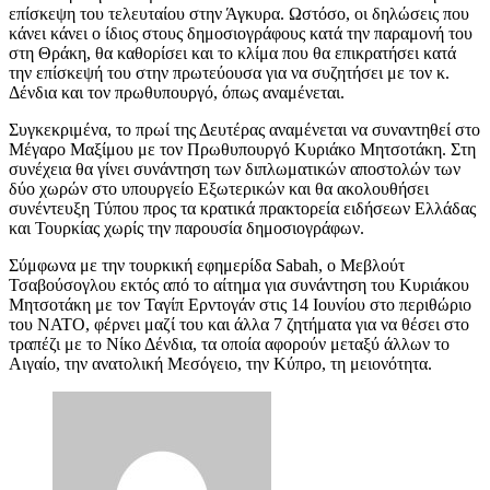
επίσκεψη του τελευταίου στην Άγκυρα. Ωστόσο, οι δηλώσεις που
κάνει κάνει ο ίδιος στους δημοσιογράφους κατά την παραμονή του
στη Θράκη, θα καθορίσει και το κλίμα που θα επικρατήσει κατά
την επίσκεψή του στην πρωτεύουσα για να συζητήσει με τον κ.
Δένδια και τον πρωθυπουργό, όπως αναμένεται.
Συγκεκριμένα, το πρωί της Δευτέρας αναμένεται να συναντηθεί στο
Μέγαρο Μαξίμου με τον Πρωθυπουργό Κυριάκο Μητσοτάκη. Στη
συνέχεια θα γίνει συνάντηση των διπλωματικών αποστολών των
δύο χωρών στο υπουργείο Εξωτερικών και θα ακολουθήσει
συνέντευξη Τύπου προς τα κρατικά πρακτορεία ειδήσεων Ελλάδας
και Τουρκίας χωρίς την παρουσία δημοσιογράφων.
Σύμφωνα με την τουρκική εφημερίδα Sabah, ο Μεβλούτ
Τσαβούσογλου εκτός από το αίτημα για συνάντηση του Κυριάκου
Μητσοτάκη με τον Ταγίπ Ερντογάν στις 14 Ιουνίου στο περιθώριο
του ΝΑΤΟ, φέρνει μαζί του και άλλα 7 ζητήματα για να θέσει στο
τραπέζι με το Νίκο Δένδια, τα οποία αφορούν μεταξύ άλλων το
Αιγαίο, την ανατολική Μεσόγειο, την Κύπρο, τη μειονότητα.