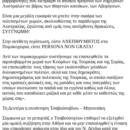
βαρβαρότητες που διέπραξαν οι άποικοι πρόγονοι των σημερινών
Αυστραλών σε βάρος των ιθαγενών κατοίκων, των Αβορίγινων.
Είναι μια μεγάλη ευκαιρία να μπείτε στην σφαίρα των
πολιτισμένων χωρών, ακολουθώντας το παράδειγμα της
Αυστραλίας, ζητώντας από εμάς τους αυτόχθονες θρακιώτες,
ΣΥΓΓΝΩΜΗ!
Στην αντίθετη περίπτωση, είστε ΑΝΕΠΙΘΥΜΗΤΟΣ στα
Πομακοχώρια, είστε PERSONA NON GRATA!
Αντί των πομακοχωριών συστήνουμε να επισκεφθείτε τα
αιματοβαμμένα χωριά των Κούρδων της Τουρκίας και της Συρίας,
να επισκεφθείτε τους τάφους των εκατοντάδων χιλιάδων
δολοφονημένων πολιτών, αλλά και τους δημοκράτες
δημοσιογράφους και πολιτικούς της Τουρκίας, οι οποίοι σαπίζουν
στις κρατικές φυλακές σας, τις μανάδες και τους πατεράδες των
οποίων σκοτώσατε τα παιδιά και τα εγγόνια καθώς και όλους
αυτούς που καταδιώκει μαζικά και με κάθε μέσο το καθεστώς της
χώρας σας».
Τη Δευτέρα η συνάντηση Τσαβούσοβλου – Μητσοτάκη
Σύμφωνα με το ρεπορτάζ ο Τσαβούσογλου επιθυμεί να εξελιχθεί
μία ομαλή συζήτηση στην Αθήνα και να μην επαναληφθεί η ένταση
που επικράτησε ανάμεσα στον ίδιο και τον Ν. Δένδια κατά την