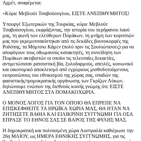
Αχμέτ, αναφέρεται:
«Κύριε Μεβλούτ Τσαβούσογλου, ΕΙΣΤΕ ΑΝΕΠΙΘΥΜΗΤΟΣ!
Υπουργέ Εξωτερικών της Τουρκίας, κύριε Μεβλούτ
Τσαβούσογλου, εκφράζοντας, την ιστορία του περήφανου λαού
μας, τη φωνή των ελεύθερων Πομάκων, τη μνήμη των κοριτσιών
μας που γκρεμοτσακίστηκαν από τις δεκάδες βουνοκορφές της
Ροδόπης, τα Μόμτσκι Κάμεν (πολύ πριν τις Σουλιώτισσες) για να
αποφύγουν τους οθωμανούς κατακτητές, τη συνείδηση των
Πομάκων ακτιβιστών οι οποίοι τις τελευταίες δεκαετίες,
αντιμετώπισαν ρατσιστική βία, ξυλοδαρμούς, απειλές, κοινωνικό
και οικονομικό αποκλεισμό από εγχώριους μισθοδοτούμενους
εκπροσώπους του εθνικισμού της χώρας σας, οπαδών της
φασιστικής/τρομοκρατικής οργάνωσης των Γκρίζων Λύκων,
δηλώνουμε ενώπιον της διεθνούς κοινής γνώμης ότι: ΕΙΣΤΕ
ΑΝΕΠΙΘΥΜΗΤΟΣ ΣΤΑ ΠΟΜΑΚΟΧΩΡΙΑ.
Ο ΜΟΝΟΣ ΛΟΓΟΣ ΓΙΑ ΤΟΝ ΟΠΟΙΟ ΘΑ ΕΠΡΕΠΕ ΝΑ
ΕΠΙΣΚΕΦΘΕΙΤΕ ΤΑ ΗΡΩΪΚΑ ΧΩΡΙΑ ΜΑΣ, ΘΑ ΗΤΑΝ ΝΑ
ΖΗΤΗΣΕΤΕ ΒΑΘΙΑ ΚΑΙ ΕΙΛΙΚΡΙΝΗ ΣΥΓΓΝΩΜΗ ΓΙΑ ΟΣΑ
ΕΠΡΑΞΕ ΤΟ ΕΘΝΟΣ ΣΑΣ ΣΕ ΒΑΡΟΣ ΤΗΣ ΦΥΛΗΣ ΜΑΣ.
Η δημοκρατική και πολιτισμένη χώρα Αυστραλία καθιέρωσε την
26η ΜΑΙΟΥ, ως ΗΜΕΡΑ ΕΘΝΙΚΗΣ ΣΥΓΓΝΩΜΗΣ, για τις