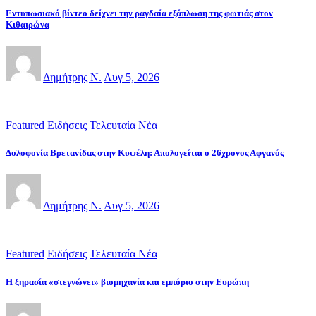
Εντυπωσιακό βίντεο δείχνει την ραγδαία εξάπλωση της φωτιάς στον
Κιθαιρώνα
Δημήτρης Ν.
Αυγ 5, 2026
Featured
Ειδήσεις
Τελευταία Νέα
Δολοφονία Βρετανίδας στην Κυψέλη: Απολογείται ο 26χρονος Αφγανός
Δημήτρης Ν.
Αυγ 5, 2026
Featured
Ειδήσεις
Τελευταία Νέα
Η ξηρασία «στεγνώνει» βιομηχανία και εμπόριο στην Ευρώπη