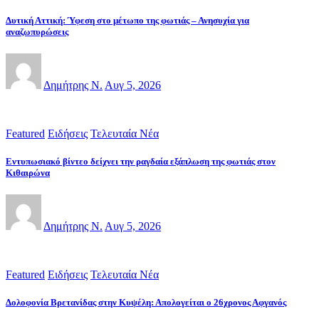
Δυτική Αττική: Ύφεση στο μέτωπο της φωτιάς – Ανησυχία για
αναζωπυρώσεις
Δημήτρης Ν.
Αυγ 5, 2026
Featured
Ειδήσεις
Τελευταία Νέα
Εντυπωσιακό βίντεο δείχνει την ραγδαία εξάπλωση της φωτιάς στον
Κιθαιρώνα
Δημήτρης Ν.
Αυγ 5, 2026
Featured
Ειδήσεις
Τελευταία Νέα
Δολοφονία Βρετανίδας στην Κυψέλη: Απολογείται ο 26χρονος Αφγανός