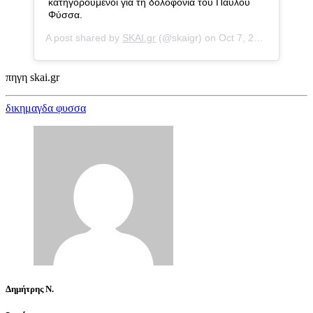
κατηγορούμενοι για τη δολοφονία του Παύλου
Φύσσα.
A post shared by
SKAI.gr
(@skaigr) on
Oct 7, 2020 at 2:10am PDT
πηγη skai.gr
δικη
μαγδα φυσσα
Δημήτρης Ν.