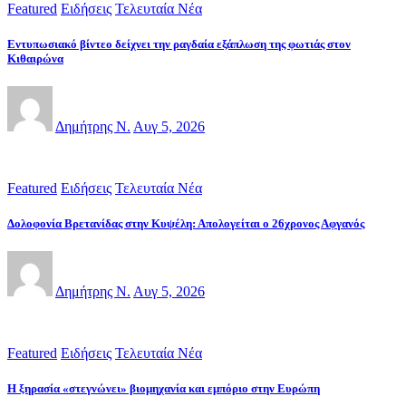
Featured
Ειδήσεις
Τελευταία Νέα
Εντυπωσιακό βίντεο δείχνει την ραγδαία εξάπλωση της φωτιάς στον
Κιθαιρώνα
Δημήτρης Ν.
Αυγ 5, 2026
Featured
Ειδήσεις
Τελευταία Νέα
Δολοφονία Βρετανίδας στην Κυψέλη: Απολογείται ο 26χρονος Αφγανός
Δημήτρης Ν.
Αυγ 5, 2026
Featured
Ειδήσεις
Τελευταία Νέα
Η ξηρασία «στεγνώνει» βιομηχανία και εμπόριο στην Ευρώπη