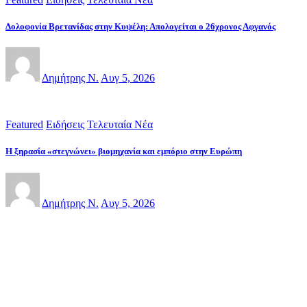
Δολοφονία Βρετανίδας στην Κυψέλη: Απολογείται ο 26χρονος Αφγανός
Δημήτρης Ν.
Αυγ 5, 2026
Featured
Ειδήσεις
Τελευταία Νέα
Η ξηρασία «στεγνώνει» βιομηχανία και εμπόριο στην Ευρώπη
Δημήτρης Ν.
Αυγ 5, 2026