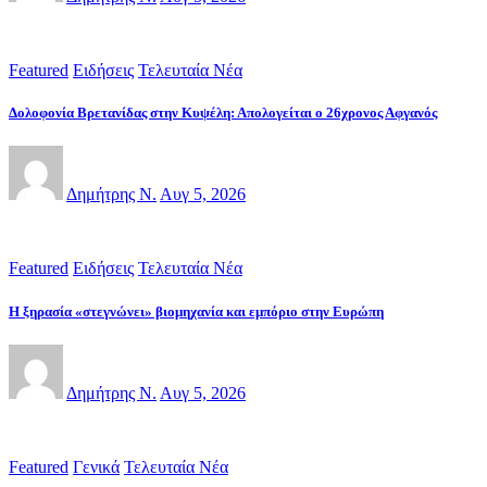
Featured
Ειδήσεις
Τελευταία Νέα
Δολοφονία Βρετανίδας στην Κυψέλη: Απολογείται ο 26χρονος Αφγανός
Δημήτρης Ν.
Αυγ 5, 2026
Featured
Ειδήσεις
Τελευταία Νέα
Η ξηρασία «στεγνώνει» βιομηχανία και εμπόριο στην Ευρώπη
Δημήτρης Ν.
Αυγ 5, 2026
Featured
Γενικά
Τελευταία Νέα