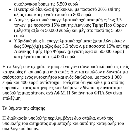
οικολογικού bonus τις 5.500 ευρώ
Ηλεκτρικά δίκυκλα ή τρίκυκλα, με ποσοστό 20% επί της
αξίας τους και μέγιστο ποσό τα 800 ευρώ
Αμιγώς ηλεκτρικά επαγγελματικά οχήματα μάζας έως 3,5
τόνων, με ποσοστό 15% επί της Λιανικής Τιμής Προ Φόρων
(μέγιστη αξία οι 50.000 ευρώ) και μέγιστο ποσό τις 5.500
ευρώ
Υβριδικά plug in επαγγελματικά οχήματα (χαμηλών ρύπων
έως 50γρ/χλμ) μάζας έως 3,5 τόνων, με ποσοστό 15% επί της
Λιανικής Τιμής Προ Φόρων (μέγιστη αξία οι 50.000 ευρώ)
και μέγιστο ποσό τις 4.000 ευρώ
Η επιλογή των οχημάτων μπορεί να γίνει συνδυαστικά από τις τρείς
κατηγορίες ή και από μια από αυτές. Δίνεται επιπλέον η δυνατότητα
απόσυρσης ενός αυτοκινήτου και ενός δικύκλου, με ποσό 1.000
ευρώ και 400 ευρώ αντίστοιχα. Τονίζεται ότι για κάθε μια από τις
παραπάνω τρεις κατηγορίες ωφελούμενων δίνεται η δυνατότητα
υποβολής μιας αίτησης ανά ΑΦΜ. Η δαπάνη του ΦΠΑ δεν είναι
επιλέξιμη.
Τα βήματα της αίτησης
Η διαδικασία υποβολής περιλαμβάνει δυο στάδια, αυτό της
υποβολής του αιτήματος συμμετοχής και αυτό της καταβολής του
οικολογικού bonus.