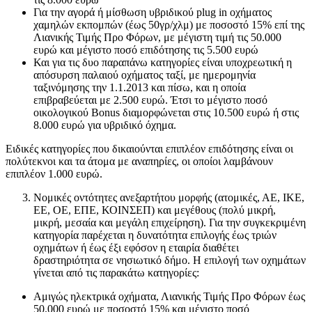
Για την αγορά ή μίσθωση υβριδικού plug in οχήματος
χαμηλών εκπομπών (έως 50γρ/χλμ) με ποσοστό 15% επί της
Λιανικής Τιμής Προ Φόρων, με μέγιστη τιμή τις 50.000
ευρώ και μέγιστο ποσό επιδότησης τις 5.500 ευρώ
Και για τις δυο παραπάνω κατηγορίες είναι υποχρεωτική η
απόσυρση παλαιού οχήματος ταξί, με ημερομηνία
ταξινόμησης την 1.1.2013 και πίσω, και η οποία
επιβραβεύεται με 2.500 ευρώ. Έτσι το μέγιστο ποσό
οικολογικού Bonus διαμορφώνεται στις 10.500 ευρώ ή στις
8.000 ευρώ για υβριδικό όχημα.
Ειδικές κατηγορίες που δικαιούνται επιπλέον επιδότησης είναι οι
πολύτεκνοι και τα άτομα με αναπηρίες, οι οποίοι λαμβάνουν
επιπλέον 1.000 ευρώ.
Νομικές οντότητες ανεξαρτήτου μορφής (ατομικές, ΑΕ, ΙΚΕ,
ΕΕ, ΟΕ, ΕΠΕ, ΚΟΙΝΣΕΠ) και μεγέθους (πολύ μικρή,
μικρή, μεσαία και μεγάλη επιχείρηση). Για την συγκεκριμένη
κατηγορία παρέχεται η δυνατότητα επιλογής έως τριών
οχημάτων ή έως έξι εφόσον η εταιρία διαθέτει
δραστηριότητα σε νησιωτικό δήμο. Η επιλογή των οχημάτων
γίνεται από τις παρακάτω κατηγορίες:
Αμιγώς ηλεκτρικά οχήματα, Λιανικής Τιμής Προ Φόρων έως
50.000 ευρώ με ποσοστό 15% και μέγιστο ποσό