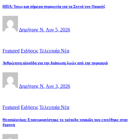
ΗΠΑ: Ίσως και σήμερα συμφωνία για τα Στενά του Ορμούζ
Δημήτρης Ν.
Αυγ 5, 2026
Featured
Ειδήσεις
Τελευταία Νέα
Ανθρώπινη αλυσίδα για την διάσωση ζωών από την πυρκαγιά
Δημήτρης Ν.
Αυγ 3, 2026
Featured
Ειδήσεις
Τελευταία Νέα
Θεσσαλονίκη: Επανεμφανίστηκε το τρίποδο τσακάλι που επιτέθηκε στην
4χρονη