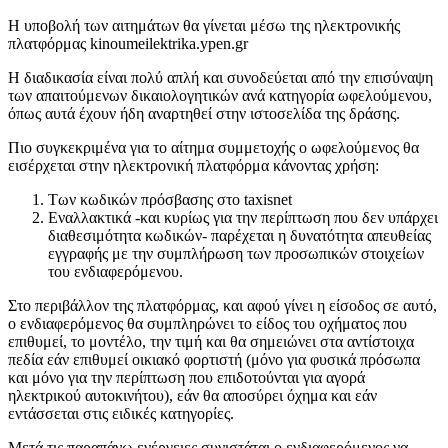
Η υποβολή των αιτημάτων θα γίνεται μέσω της ηλεκτρονικής
πλατφόρμας kinoumeilektrika.ypen.gr
Η διαδικασία είναι πολύ απλή και συνοδεύεται από την επισύναψη
των απαιτούμενων δικαιολογητικών ανά κατηγορία ωφελούμενου,
όπως αυτά έχουν ήδη αναρτηθεί στην ιστοσελίδα της δράσης.
Πιο συγκεκριμένα για το αίτημα συμμετοχής ο ωφελούμενος θα
εισέρχεται στην ηλεκτρονική πλατφόρμα κάνοντας χρήση:
Των κωδικών πρόσβασης στο taxisnet
Εναλλακτικά -και κυρίως για την περίπτωση που δεν υπάρχει
διαθεσιμότητα κωδικών- παρέχεται η δυνατότητα απευθείας
εγγραφής με την συμπλήρωση των προσωπικών στοιχείων
του ενδιαφερόμενου.
Στο περιβάλλον της πλατφόρμας, και αφού γίνει η είσοδος σε αυτό,
ο ενδιαφερόμενος θα συμπληρώνει το είδος του οχήματος που
επιθυμεί, το μοντέλο, την τιμή και θα σημειώνει στα αντίστοιχα
πεδία εάν επιθυμεί οικιακό φορτιστή (μόνο για φυσικά πρόσωπα
και μόνο για την περίπτωση που επιδοτούνται για αγορά
ηλεκτρικού αυτοκινήτου), εάν θα αποσύρει όχημα και εάν
εντάσσεται στις ειδικές κατηγορίες.
Μετά τις παραπάνω ενέργειες συνιστάται ο ενδιαφερόμενος να