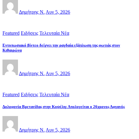
Δημήτρης Ν.
Αυγ 5, 2026
Featured
Ειδήσεις
Τελευταία Νέα
Εντυπωσιακό βίντεο δείχνει την ραγδαία εξάπλωση της φωτιάς στον
Κιθαιρώνα
Δημήτρης Ν.
Αυγ 5, 2026
Featured
Ειδήσεις
Τελευταία Νέα
Δολοφονία Βρετανίδας στην Κυψέλη: Απολογείται ο 26χρονος Αφγανός
Δημήτρης Ν.
Αυγ 5, 2026