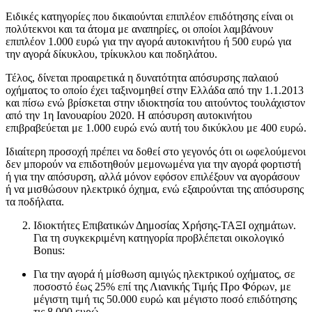
Ειδικές κατηγορίες που δικαιούνται επιπλέον επιδότησης είναι οι
πολύτεκνοι και τα άτομα με αναπηρίες, οι οποίοι λαμβάνουν
επιπλέον 1.000 ευρώ για την αγορά αυτοκινήτου ή 500 ευρώ για
την αγορά δίκυκλου, τρίκυκλου και ποδηλάτου.
Τέλος, δίνεται προαιρετικά η δυνατότητα απόσυρσης παλαιού
οχήματος το οποίο έχει ταξινομηθεί στην Ελλάδα από την 1.1.2013
και πίσω ενώ βρίσκεται στην ιδιοκτησία του αιτούντος τουλάχιστον
από την 1η Ιανουαρίου 2020. Η απόσυρση αυτοκινήτου
επιβραβεύεται με 1.000 ευρώ ενώ αυτή του δικύκλου με 400 ευρώ.
Ιδιαίτερη προσοχή πρέπει να δοθεί στο γεγονός ότι οι ωφελούμενοι
δεν μπορούν να επιδοτηθούν μεμονωμένα για την αγορά φορτιστή
ή για την απόσυρση, αλλά μόνον εφόσον επιλέξουν να αγοράσουν
ή να μισθώσουν ηλεκτρικό όχημα, ενώ εξαιρούνται της απόσυρσης
τα ποδήλατα.
Ιδιοκτήτες Επιβατικών Δημοσίας Χρήσης-ΤΑΞΙ οχημάτων.
Για τη συγκεκριμένη κατηγορία προβλέπεται οικολογικό
Bonus:
Για την αγορά ή μίσθωση αμιγώς ηλεκτρικού οχήματος, σε
ποσοστό έως 25% επί της Λιανικής Τιμής Προ Φόρων, με
μέγιστη τιμή τις 50.000 ευρώ και μέγιστο ποσό επιδότησης
τις 8.000 ευρώ