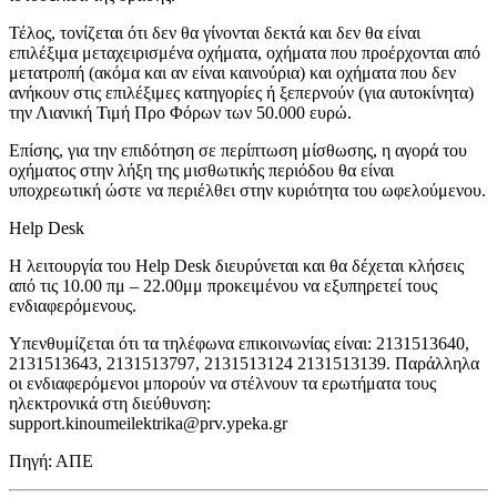
Τέλος, τονίζεται ότι δεν θα γίνονται δεκτά και δεν θα είναι
επιλέξιμα μεταχειρισμένα οχήματα, οχήματα που προέρχονται από
μετατροπή (ακόμα και αν είναι καινούρια) και οχήματα που δεν
ανήκουν στις επιλέξιμες κατηγορίες ή ξεπερνούν (για αυτοκίνητα)
την Λιανική Τιμή Προ Φόρων των 50.000 ευρώ.
Επίσης, για την επιδότηση σε περίπτωση μίσθωσης, η αγορά του
οχήματος στην λήξη της μισθωτικής περιόδου θα είναι
υποχρεωτική ώστε να περιέλθει στην κυριότητα του ωφελούμενου.
Help Desk
Η λειτουργία του Help Desk διευρύνεται και θα δέχεται κλήσεις
από τις 10.00 πμ – 22.00μμ προκειμένου να εξυπηρετεί τους
ενδιαφερόμενους.
Υπενθυμίζεται ότι τα τηλέφωνα επικοινωνίας είναι: ‪2131513640,
2131513643, 2131513797, 2131513124 2131513139‬. Παράλληλα
οι ενδιαφερόμενοι μπορούν να στέλνουν τα ερωτήματα τους
ηλεκτρονικά στη διεύθυνση:
support.kinoumeilektrika@prv.ypeka.gr
Πηγή: ΑΠΕ