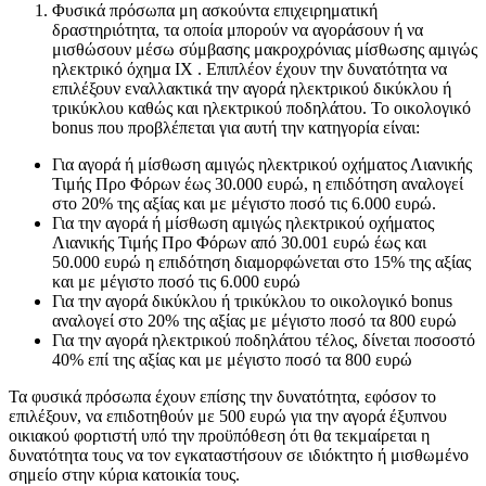
Φυσικά πρόσωπα μη ασκούντα επιχειρηματική
δραστηριότητα, τα οποία μπορούν να αγοράσουν ή να
μισθώσουν μέσω σύμβασης μακροχρόνιας μίσθωσης αμιγώς
ηλεκτρικό όχημα ΙΧ . Επιπλέον έχουν την δυνατότητα να
επιλέξουν εναλλακτικά την αγορά ηλεκτρικού δικύκλου ή
τρικύκλου καθώς και ηλεκτρικού ποδηλάτου. Το οικολογικό
bonus που προβλέπεται για αυτή την κατηγορία είναι:
Για αγορά ή μίσθωση αμιγώς ηλεκτρικού οχήματος Λιανικής
Τιμής Προ Φόρων έως 30.000 ευρώ, η επιδότηση αναλογεί
στο 20% της αξίας και με μέγιστο ποσό τις 6.000 ευρώ.
Για την αγορά ή μίσθωση αμιγώς ηλεκτρικού οχήματος
Λιανικής Τιμής Προ Φόρων από 30.001 ευρώ έως και
50.000 ευρώ η επιδότηση διαμορφώνεται στο 15% της αξίας
και με μέγιστο ποσό τις 6.000 ευρώ
Για την αγορά δικύκλου ή τρικύκλου το οικολογικό bonus
αναλογεί στο 20% της αξίας με μέγιστο ποσό τα 800 ευρώ
Για την αγορά ηλεκτρικού ποδηλάτου τέλος, δίνεται ποσοστό
40% επί της αξίας και με μέγιστο ποσό τα 800 ευρώ
Τα φυσικά πρόσωπα έχουν επίσης την δυνατότητα, εφόσον το
επιλέξουν, να επιδοτηθούν με 500 ευρώ για την αγορά έξυπνου
οικιακού φορτιστή υπό την προϋπόθεση ότι θα τεκμαίρεται η
δυνατότητα τους να τον εγκαταστήσουν σε ιδιόκτητο ή μισθωμένο
σημείο στην κύρια κατοικία τους.