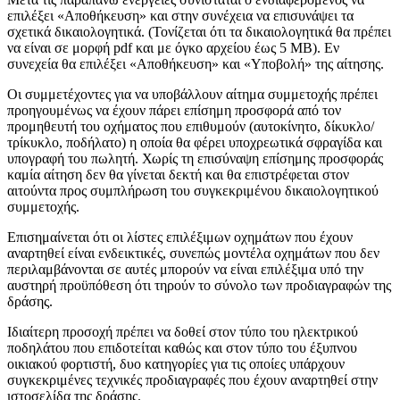
επιλέξει «Αποθήκευση» και στην συνέχεια να επισυνάψει τα
σχετικά δικαιολογητικά. (Τονίζεται ότι τα δικαιολογητικά θα πρέπει
να είναι σε μορφή pdf και με όγκο αρχείου έως 5 MB). Εν
συνεχεία θα επιλέξει «Αποθήκευση» και «Υποβολή» της αίτησης.
Οι συμμετέχοντες για να υποβάλλουν αίτημα συμμετοχής πρέπει
προηγουμένως να έχουν πάρει επίσημη προσφορά από τον
προμηθευτή του οχήματος που επιθυμούν (αυτοκίνητο, δίκυκλο/
τρίκυκλο, ποδήλατο) η οποία θα φέρει υποχρεωτικά σφραγίδα και
υπογραφή του πωλητή. Χωρίς τη επισύναψη επίσημης προσφοράς
καμία αίτηση δεν θα γίνεται δεκτή και θα επιστρέφεται στον
αιτούντα προς συμπλήρωση του συγκεκριμένου δικαιολογητικού
συμμετοχής.
Επισημαίνεται ότι οι λίστες επιλέξιμων οχημάτων που έχουν
αναρτηθεί είναι ενδεικτικές, συνεπώς μοντέλα οχημάτων που δεν
περιλαμβάνονται σε αυτές μπορούν να είναι επιλέξιμα υπό την
αυστηρή προϋπόθεση ότι τηρούν το σύνολο των προδιαγραφών της
δράσης.
Ιδιαίτερη προσοχή πρέπει να δοθεί στον τύπο του ηλεκτρικού
ποδηλάτου που επιδοτείται καθώς και στον τύπο του έξυπνου
οικιακού φορτιστή, δυο κατηγορίες για τις οποίες υπάρχουν
συγκεκριμένες τεχνικές προδιαγραφές που έχουν αναρτηθεί στην
ιστοσελίδα της δράσης.