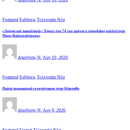
Featured
Ειδήσεις
Τελευταία Νέα
«Λούφα και παραλλαγή»: Έφυγε στα 74 του χρόνια ο σπουδαίος καλλιτέχνης
Νίκος Καλογερόπουλος
Δημήτρης Ν.
Αυγ 10, 2026
Featured
Ειδήσεις
Τελευταία Νέα
Παλιά πυρομαχικά εντοπίστηκαν στην Κάρπαθο
Δημήτρης Ν.
Αυγ 9, 2026
Featured
Γενικά
Τελευταία Νέα