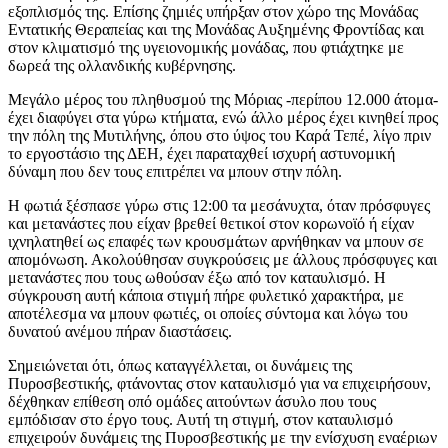
εξοπλισμός της. Επίσης ζημιές υπήρξαν στον χώρο της Μονάδας
Εντατικής Θεραπείας και της Μονάδας Αυξημένης Φροντίδας και
στον κλιματισμό της υγειονομικής μονάδας, που φτιάχτηκε με
δωρεά της ολλανδικής κυβέρνησης.
Μεγάλο μέρος του πληθυσμού της Μόριας -περίπου 12.000 άτομα-
έχει διαφύγει στα γύρω κτήματα, ενώ άλλο μέρος έχει κινηθεί προς
την πόλη της Μυτιλήνης, όπου στο ύψος του Καρά Τεπέ, λίγο πριν
το εργοστάσιο της ΔΕΗ, έχει παραταχθεί ισχυρή αστυνομική
δύναμη που δεν τους επιτρέπει να μπουν στην πόλη.
Η φωτιά ξέσπασε γύρω στις 12:00 τα μεσάνυχτα, όταν πρόσφυγες
και μετανάστες που είχαν βρεθεί θετικοί στον κορωνοϊό ή είχαν
ιχνηλατηθεί ως επαφές των κρουσμάτων αρνήθηκαν να μπουν σε
απομόνωση. Ακολούθησαν συγκρούσεις με άλλους πρόσφυγες και
μετανάστες που τους ωθούσαν έξω από τον καταυλισμό. Η
σύγκρουση αυτή κάποια στιγμή πήρε φυλετικό χαρακτήρα, με
αποτέλεσμα να μπουν φωτιές, οι οποίες σύντομα και λόγω του
δυνατού ανέμου πήραν διαστάσεις.
Σημειώνεται ότι, όπως καταγγέλλεται, οι δυνάμεις της
Πυροσβεστικής, φτάνοντας στον καταυλισμό για να επιχειρήσουν,
δέχθηκαν επίθεση οπό ομάδες αιτούντων άσυλο που τους
εμπόδισαν στο έργο τους. Αυτή τη στιγμή, στον καταυλισμό
επιχειρούν δυνάμεις της Πυροσβεστικής με την ενίσχυση εναέριων