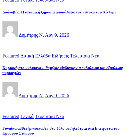
Δούναβης: Η ιστορική ξηρασία αποκάλυψε τον «στόλο του Χίτλερ»
Δημήτρης Ν.
Αυγ 9, 2026
Featured
Δυτική Ελλάδα
Ειδήσεις
Τελευταία Νέα
Κυριακή στο «κόκκινο»: Υψηλός κίνδυνος για εκδήλωση και εξάπλωση
πυρκαγιών
Δημήτρης Ν.
Αυγ 9, 2026
Featured
Γενικά
Τελευταία Νέα
Γυναίκα ασθενής «έσπασε» στο ξύλο νοσηλεύτρια στα Επείγοντα του
Ερυθρού Σταυρού