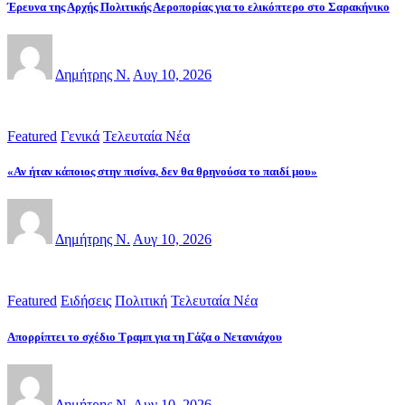
Έρευνα της Αρχής Πολιτικής Αεροπορίας για το ελικόπτερο στο Σαρακήνικο
Δημήτρης Ν.
Αυγ 10, 2026
Featured
Γενικά
Τελευταία Νέα
«Αν ήταν κάποιος στην πισίνα, δεν θα θρηνούσα το παιδί μου»
Δημήτρης Ν.
Αυγ 10, 2026
Featured
Ειδήσεις
Πολιτική
Τελευταία Νέα
Απορρίπτει το σχέδιο Τραμπ για τη Γάζα ο Νετανιάχου
Δημήτρης Ν.
Αυγ 10, 2026