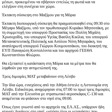
μέσων, προκειμένου να σβήσουν εντελώς τη φωτιά και να
ελέγξουν στη συνέχεια τον χώρο.
Έκτακτη σύσκεψη στο Μαξίμου για τη Μόρια
Έκτακτη διυπουργική σύσκεψη θα πραγματοποιηθεί στις 09:30 στο
Μέγαρο Μαξίμου, υπό τον πρωθυπουργό Κυριάκο Μητσοτάκη, με
τη συμμετοχή του υπουργού Προστασίας του Πολίτη Μιχάλη
Χρυσοχοΐδη, του υπουργού Υγείας Βασίλη Κικίλια, του υπουργού
Μεταναστευτικής Πολιτικής και Ασύλου Νότη Μηταράκη, του
αναπληρωτή υπουργού Γιώργου Κουμουτσάκου, του διοικητή της
ΕΥΠ Παναγιώτη Κοντολέοντα και του αρχηγού ΓΕΕΘΑ
Κωνσταντίνου Φλώρου.
Θα εξεταστεί η κατάσταση στη Μόρια και τα μέτρα που θα
ληφθούν για την αντιμετώπισή της.
Τρεις διμοιρίες ΜΑΤ μεταβαίνουν στη Λέσβο
Την ίδια ώρα, ενισχύσεις από την Αθήνα έστειλε η Αστυνομία στη
Λέσβο. Ειδικότερα, αναχώρησαν στις 07:00 το πρωί τρεις διμοιρίες
ΜΑΤ από την Ελευσίνα με στρατιωτικό αεροσκάφος C-130 και
αναμένεται να φτάσουν στο νησί στις 09:00.
Όπως έγινε γνωστό από το αρχηγείο της ΕΛ.ΑΣ., υπάρχουν ήδη
ισχυρές δυνάμεις στο νησί, ωστόσο όλοι οι μετανάστες που