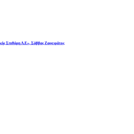
λικής Σπιθάρη Α.Ε», Σάββας Ζαφειράτος