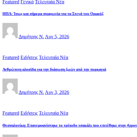
Featured
Γενικά
Τελευταία Νέα
ΗΠΑ: Ίσως και σήμερα συμφωνία για τα Στενά του Ορμούζ
Δημήτρης Ν.
Αυγ 5, 2026
Featured
Ειδήσεις
Τελευταία Νέα
Ανθρώπινη αλυσίδα για την διάσωση ζωών από την πυρκαγιά
Δημήτρης Ν.
Αυγ 3, 2026
Featured
Ειδήσεις
Τελευταία Νέα
Θεσσαλονίκη: Επανεμφανίστηκε το τρίποδο τσακάλι που επιτέθηκε στην 4χρο