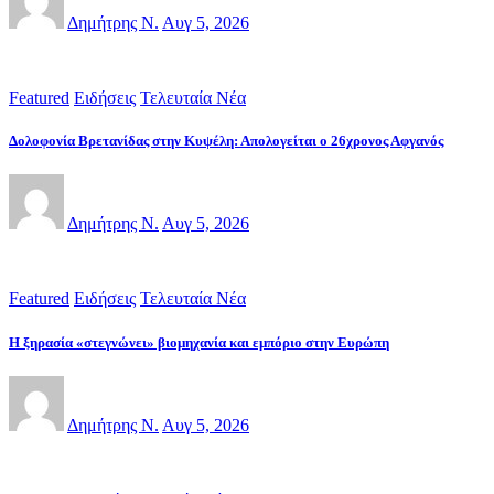
Δημήτρης Ν.
Αυγ 5, 2026
Featured
Ειδήσεις
Τελευταία Νέα
Δολοφονία Βρετανίδας στην Κυψέλη: Απολογείται ο 26χρονος Αφγανός
Δημήτρης Ν.
Αυγ 5, 2026
Featured
Ειδήσεις
Τελευταία Νέα
Η ξηρασία «στεγνώνει» βιομηχανία και εμπόριο στην Ευρώπη
Δημήτρης Ν.
Αυγ 5, 2026