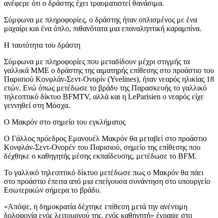
ανέφερε ότι ο δράστης έχει τραυματιστεί θανάσιμα.
Σύμφωνα με πληροφορίες, ο δράστης ήταν οπλισμένος με ένα
μαχαίρι και ένα όπλο, πιθανότατα μια επαναληπτική καραμπίνα.
Η ταυτότητα του δράστη
Σύμφωνα με πληροφορίες που μεταδίδουν μέχρι στιγμής τα
γαλλικά ΜΜΕ ο δράστης της αιματηρής επίθεσης στο προάστιο του
Παρισιού Κονφλάν-Σεντ-Ονορίν (Yvelines), ήταν νεαρός ηλικίας 18
ετών. Ενώ όπως μετέδωσε το βράδυ της Παρασκευής το γαλλικό
τηλεοπτικό δίκτυο BFMTV, αλλά και η LeParisien ο νεαρός είχε
γεννηθεί στη Μόσχα.
Ο Μακρόν στο σημείο του εγκλήματος
Ο Γάλλος πρόεδρος Εμανουέλ Μακρόν θα μεταβεί στο προάστιο
Κονφλάν-Σεντ-Ονορέν του Παρισιού, σημείο της επίθεσης που
δέχθηκε ο καθηγητής μέσης εκπαίδευσης, μετέδωσε το BFM.
Το γαλλικό τηλεοπτικό δίκτυο μετέδωσε πως ο Μακρόν θα πάει
στο προάστιο έπειτα από μια επείγουσα συνάντηση στο υπουργείο
Εσωτερικών σήμερα το βράδυ.
«Απόψε, η δημοκρατία δέχτηκε επίθεση μετά την ανέντιμη
δολοφονία ενός λειτουργού της, ενός καθηγητή» έγραψε στο