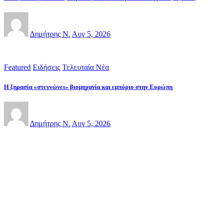
Δημήτρης Ν.
Αυγ 5, 2026
Featured
Ειδήσεις
Τελευταία Νέα
Η ξηρασία «στεγνώνει» βιομηχανία και εμπόριο στην Ευρώπη
Δημήτρης Ν.
Αυγ 5, 2026