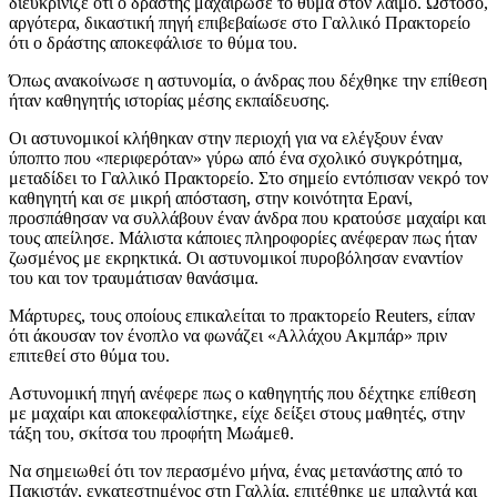
διευκρίνιζε ότι ο δράστης μαχαίρωσε το θύμα στον λαιμό. Ωστόσο,
αργότερα, δικαστική πηγή επιβεβαίωσε στο Γαλλικό Πρακτορείο
ότι ο δράστης αποκεφάλισε το θύμα του.
Όπως ανακοίνωσε η αστυνομία, ο άνδρας που δέχθηκε την επίθεση
ήταν καθηγητής ιστορίας μέσης εκπαίδευσης.
Οι αστυνομικοί κλήθηκαν στην περιοχή για να ελέγξουν έναν
ύποπτο που «περιφερόταν» γύρω από ένα σχολικό συγκρότημα,
μεταδίδει το Γαλλικό Πρακτορείο. Στο σημείο εντόπισαν νεκρό τον
καθηγητή και σε μικρή απόσταση, στην κοινότητα Ερανί,
προσπάθησαν να συλλάβουν έναν άνδρα που κρατούσε μαχαίρι και
τους απείλησε. Μάλιστα κάποιες πληροφορίες ανέφεραν πως ήταν
ζωσμένος με εκρηκτικά. Οι αστυνομικοί πυροβόλησαν εναντίον
του και τον τραυμάτισαν θανάσιμα.
Μάρτυρες, τους οποίους επικαλείται το πρακτορείο Reuters, είπαν
ότι άκουσαν τον ένοπλο να φωνάζει «Αλλάχου Ακμπάρ» πριν
επιτεθεί στο θύμα του.
Αστυνομική πηγή ανέφερε πως ο καθηγητής που δέχτηκε επίθεση
με μαχαίρι και αποκεφαλίστηκε, είχε δείξει στους μαθητές, στην
τάξη του, σκίτσα του προφήτη Μωάμεθ.
Να σημειωθεί ότι τον περασμένο μήνα, ένας μετανάστης από το
Πακιστάν, εγκατεστημένος στη Γαλλία, επιτέθηκε με μπαλντά και