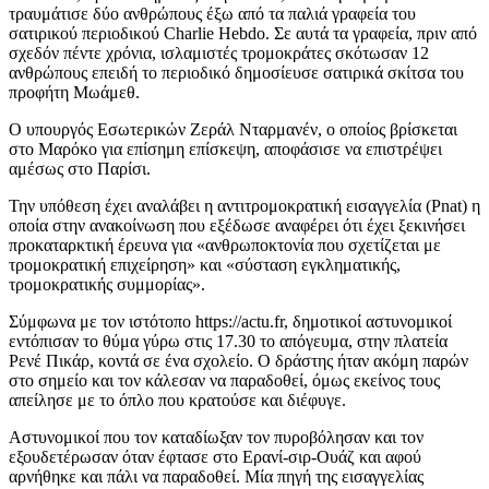
τραυμάτισε δύο ανθρώπους έξω από τα παλιά γραφεία του
σατιρικού περιοδικού Charlie Hebdo. Σε αυτά τα γραφεία, πριν από
σχεδόν πέντε χρόνια, ισλαμιστές τρομοκράτες σκότωσαν 12
ανθρώπους επειδή το περιοδικό δημοσίευσε σατιρικά σκίτσα του
προφήτη Μωάμεθ.
Ο υπουργός Εσωτερικών Ζεράλ Νταρμανέν, ο οποίος βρίσκεται
στο Μαρόκο για επίσημη επίσκεψη, αποφάσισε να επιστρέψει
αμέσως στο Παρίσι.
Την υπόθεση έχει αναλάβει η αντιτρομοκρατική εισαγγελία (Pnat) η
οποία στην ανακοίνωση που εξέδωσε αναφέρει ότι έχει ξεκινήσει
προκαταρκτική έρευνα για «ανθρωποκτονία που σχετίζεται με
τρομοκρατική επιχείρηση» και «σύσταση εγκληματικής,
τρομοκρατικής συμμορίας».
Σύμφωνα με τον ιστότοπο https://actu.fr, δημοτικοί αστυνομικοί
εντόπισαν το θύμα γύρω στις 17.30 το απόγευμα, στην πλατεία
Ρενέ Πικάρ, κοντά σε ένα σχολείο. Ο δράστης ήταν ακόμη παρών
στο σημείο και τον κάλεσαν να παραδοθεί, όμως εκείνος τους
απείλησε με το όπλο που κρατούσε και διέφυγε.
Αστυνομικοί που τον καταδίωξαν τον πυροβόλησαν και τον
εξουδετέρωσαν όταν έφτασε στο Ερανί-σιρ-Ουάζ και αφού
αρνήθηκε και πάλι να παραδοθεί. Μία πηγή της εισαγγελίας