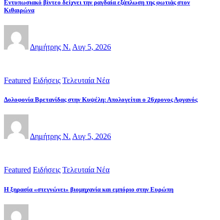
Εντυπωσιακό βίντεο δείχνει την ραγδαία εξάπλωση της φωτιάς στον
Κιθαιρώνα
Δημήτρης Ν.
Αυγ 5, 2026
Featured
Ειδήσεις
Τελευταία Νέα
Δολοφονία Βρετανίδας στην Κυψέλη: Απολογείται ο 26χρονος Αφγανός
Δημήτρης Ν.
Αυγ 5, 2026
Featured
Ειδήσεις
Τελευταία Νέα
Η ξηρασία «στεγνώνει» βιομηχανία και εμπόριο στην Ευρώπη