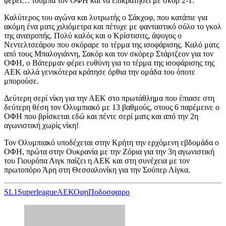
φέρει… τούμπα τον ΟΦΗ και να επικρατήσει με σκορ 2-1.
Καλύτερος του αγώνα και λυτρωτής ο Σάκχοφ, που κατάπιε για
ακόμη ένα ματς χιλιόμετρα και πέτυχε με φανταστικό σόλο το γκολ
της ανατροπής. Πολύ καλός και ο Κρίστισιτς, άψογος ο
Νεντελτσεάρου που σκόραρε το τέρμα της ισοφάρισης. Καλό ματς
από τους Μπαλογιάννη, Σακόρ και τον σκόρερ Στάρτζεον για τον
ΟΦΗ, ο Βάτερμαν φέρει ευθύνη για το τέρμα της ισοφάρισης της
ΑΕΚ αλλά γενικότερα κράτησε όρθια την ομάδα του όποτε
μπορούσε.
Δεύτερη σερί νίκη για την ΑΕΚ στο πρωτάθλημα που έπιασε στη
δεύτερη θέση τον Ολυμπιακό με 13 βαθμούς, στους 6 παρέμεινε ο
ΟΦΗ που βρίσκεται εδώ και πέντε σερί ματς και από την 2η
αγωνιστική χωρίς νίκη!
Τον Ολυμπιακό υποδέχεται στην Κρήτη την ερχόμενη εβδομάδα ο
ΟΦΗ, πρώτα στην Ουκρανία με την Ζόρια για την 3η αγωνιστική
του Γιουρόπα Λιγκ παίζει η ΑΕΚ και στη συνέχεια με τον
πρωτοπόρο Άρη στη Θεσσαλονίκη για την Σούπερ Λίγκα.
SL1
Superleague
ΑΕΚ
Οφη
Ποδοσφαιρο