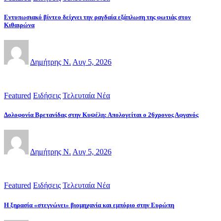
Εντυπωσιακό βίντεο δείχνει την ραγδαία εξάπλωση της φωτιάς στον
Κιθαιρώνα
Δημήτρης Ν.
Αυγ 5, 2026
Featured
Ειδήσεις
Τελευταία Νέα
Δολοφονία Βρετανίδας στην Κυψέλη: Απολογείται ο 26χρονος Αφγανός
Δημήτρης Ν.
Αυγ 5, 2026
Featured
Ειδήσεις
Τελευταία Νέα
Η ξηρασία «στεγνώνει» βιομηχανία και εμπόριο στην Ευρώπη