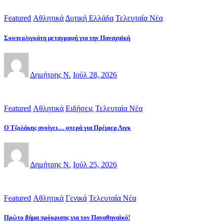
Featured
Αθλητικά
Δυτική Ελλάδα
Τελευταία Νέα
Σουπερλιγκάτη μεταγραφή για την Παναχαϊκή
Δημήτρης Ν.
Ιούλ 28, 2026
Featured
Αθλητικά
Ειδήσεις
Τελευταία Νέα
Ο Τζολάκης ανοίγει… φτερά για Πρέμιερ Λιγκ
Δημήτρης Ν.
Ιούλ 25, 2026
Featured
Αθλητικά
Γενικά
Τελευταία Νέα
Πρώτο βήμα πρόκρισης για τον Παναθηναϊκό!