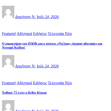
Δημήτρης Ν.
Ιούλ 24, 2026
Featured
Αθλητικά
Ειδήσεις
Τελευταία Νέα
Ο χαρακτήρας του ΠΑΟΚ και ο σούπερ «Ντέλιας» νίκησαν αδυναμίες και
Ντιναμό Κιέβου!
Δημήτρης Ν.
Ιούλ 24, 2026
Featured
Αθλητικά
Ειδήσεις
Τελευταία Νέα
Έσβησε 75 ετών ο Κέβιν Κίγκαν