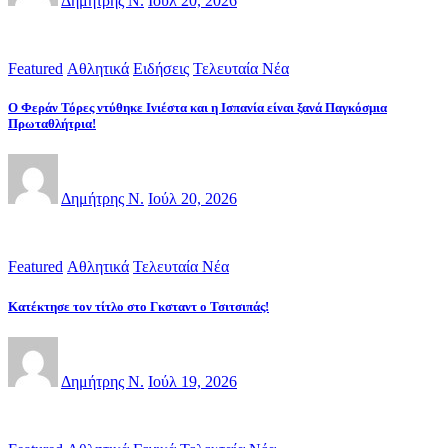
Δημήτρης Ν.
Ιούλ 20, 2026
Featured
Αθλητικά
Ειδήσεις
Τελευταία Νέα
Ο Φεράν Τόρες ντύθηκε Ινιέστα και η Ισπανία είναι ξανά Παγκόσμια
Πρωταθλήτρια!
Δημήτρης Ν.
Ιούλ 20, 2026
Featured
Αθλητικά
Τελευταία Νέα
Κατέκτησε τον τίτλο στο Γκσταντ ο Τσιτσιπάς!
Δημήτρης Ν.
Ιούλ 19, 2026