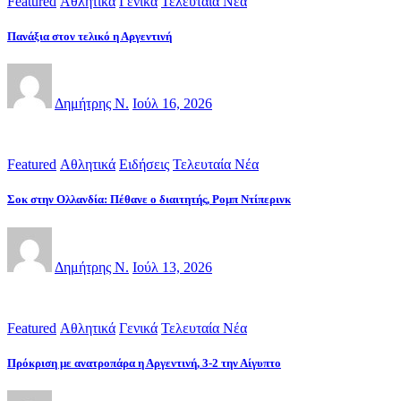
Featured
Αθλητικά
Γενικά
Τελευταία Νέα
Πανάξια στον τελικό η Αργεντινή
Δημήτρης Ν.
Ιούλ 16, 2026
Featured
Αθλητικά
Ειδήσεις
Τελευταία Νέα
Σοκ στην Ολλανδία: Πέθανε ο διαιτητής, Ρομπ Ντίπερινκ
Δημήτρης Ν.
Ιούλ 13, 2026
Featured
Αθλητικά
Γενικά
Τελευταία Νέα
Πρόκριση με ανατροπάρα η Αργεντινή, 3-2 την Αίγυπτο