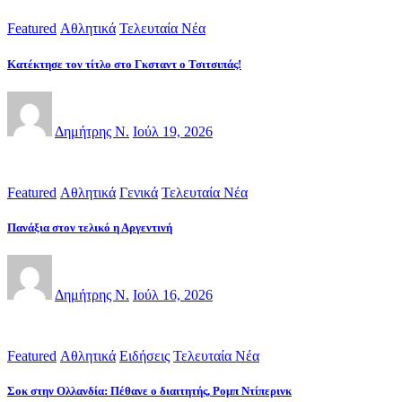
Featured
Αθλητικά
Τελευταία Νέα
Κατέκτησε τον τίτλο στο Γκσταντ ο Τσιτσιπάς!
Δημήτρης Ν.
Ιούλ 19, 2026
Featured
Αθλητικά
Γενικά
Τελευταία Νέα
Πανάξια στον τελικό η Αργεντινή
Δημήτρης Ν.
Ιούλ 16, 2026
Featured
Αθλητικά
Ειδήσεις
Τελευταία Νέα
Σοκ στην Ολλανδία: Πέθανε ο διαιτητής, Ρομπ Ντίπερινκ