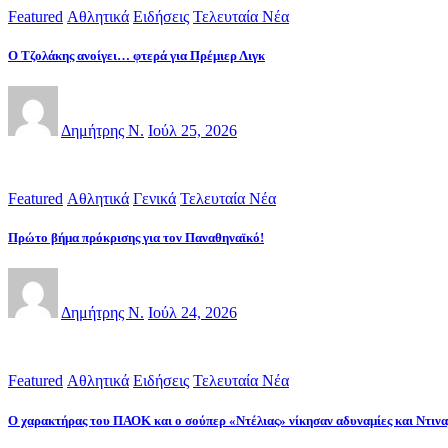
Featured
Αθλητικά
Ειδήσεις
Τελευταία Νέα
Ο Τζολάκης ανοίγει… φτερά για Πρέμιερ Λιγκ
Δημήτρης Ν.
Ιούλ 25, 2026
Featured
Αθλητικά
Γενικά
Τελευταία Νέα
Πρώτο βήμα πρόκρισης για τον Παναθηναϊκό!
Δημήτρης Ν.
Ιούλ 24, 2026
Featured
Αθλητικά
Ειδήσεις
Τελευταία Νέα
Ο χαρακτήρας του ΠΑΟΚ και ο σούπερ «Ντέλιας» νίκησαν αδυναμίες και Ντιν