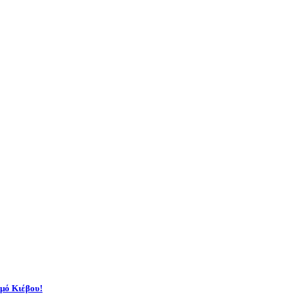
αμό Κιέβου!