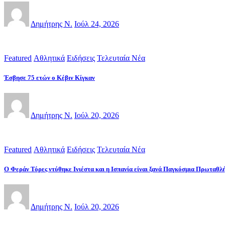
Δημήτρης Ν.
Ιούλ 24, 2026
Featured
Αθλητικά
Ειδήσεις
Τελευταία Νέα
Έσβησε 75 ετών ο Κέβιν Κίγκαν
Δημήτρης Ν.
Ιούλ 20, 2026
Featured
Αθλητικά
Ειδήσεις
Τελευταία Νέα
Ο Φεράν Τόρες ντύθηκε Ινιέστα και η Ισπανία είναι ξανά Παγκόσμια Πρωταθλή
Δημήτρης Ν.
Ιούλ 20, 2026