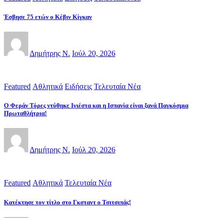
Έσβησε 75 ετών ο Κέβιν Κίγκαν
Δημήτρης Ν.
Ιούλ 20, 2026
Featured
Αθλητικά
Ειδήσεις
Τελευταία Νέα
Ο Φεράν Τόρες ντύθηκε Ινιέστα και η Ισπανία είναι ξανά Παγκόσμια
Πρωταθλήτρια!
Δημήτρης Ν.
Ιούλ 20, 2026
Featured
Αθλητικά
Τελευταία Νέα
Κατέκτησε τον τίτλο στο Γκσταντ ο Τσιτσιπάς!