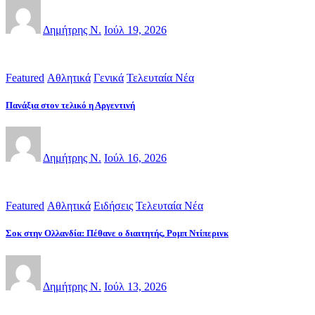
Δημήτρης Ν.
Ιούλ 19, 2026
Featured
Αθλητικά
Γενικά
Τελευταία Νέα
Πανάξια στον τελικό η Αργεντινή
Δημήτρης Ν.
Ιούλ 16, 2026
Featured
Αθλητικά
Ειδήσεις
Τελευταία Νέα
Σοκ στην Ολλανδία: Πέθανε ο διαιτητής, Ρομπ Ντίπερινκ
Δημήτρης Ν.
Ιούλ 13, 2026