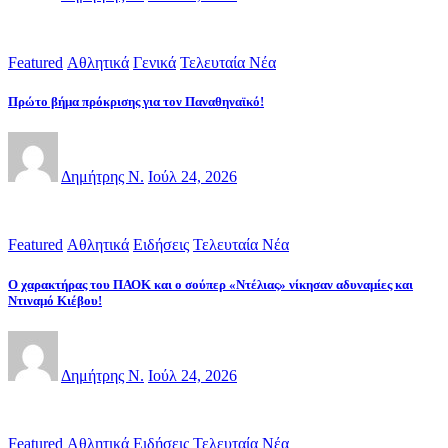
Featured
Αθλητικά
Γενικά
Τελευταία Νέα
Πρώτο βήμα πρόκρισης για τον Παναθηναϊκό!
Δημήτρης Ν.
Ιούλ 24, 2026
Featured
Αθλητικά
Ειδήσεις
Τελευταία Νέα
Ο χαρακτήρας του ΠΑΟΚ και ο σούπερ «Ντέλιας» νίκησαν αδυναμίες και
Ντιναμό Κιέβου!
Δημήτρης Ν.
Ιούλ 24, 2026
Featured
Αθλητικά
Ειδήσεις
Τελευταία Νέα