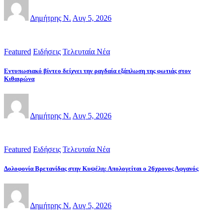
Δημήτρης Ν.
Αυγ 5, 2026
Featured
Ειδήσεις
Τελευταία Νέα
Εντυπωσιακό βίντεο δείχνει την ραγδαία εξάπλωση της φωτιάς στον
Κιθαιρώνα
Δημήτρης Ν.
Αυγ 5, 2026
Featured
Ειδήσεις
Τελευταία Νέα
Δολοφονία Βρετανίδας στην Κυψέλη: Απολογείται ο 26χρονος Αφγανός
Δημήτρης Ν.
Αυγ 5, 2026