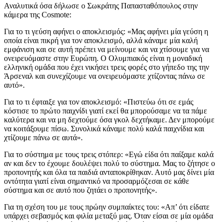
Αναλυτικά όσα δήλωσε ο Σωκράτης Παπασταθόπουλος στην
κάμερα της Cosmote:
Για το τι γεύση αφήνει ο αποκλεισμός: «Μας αφήνει μία γεύση η
οποία είναι πικρή για τον αποκλεισμό, αλλά κάναμε μία καλή
εμφάνιση και σε αυτή πρέπει να μείνουμε και να χτίσουμε για να
ονειρευόμαστε στην Ευρώπη. Ο Ολυμπιακός είναι η μοναδική
ελληνική ομάδα που έχει νικήσει τρεις φορές στο γήπεδο της την
Άρσεναλ και συνεχίζουμε να ονειρευόμαστε χτίζοντας πάνω σε
αυτό».
Για το τι έφταιξε για τον αποκλεισμό: «Πιστεύω ότι σε εμάς
κόστισε το πρώτο παιχνίδι γιατί εκεί θα μπορούσαμε να τα πάμε
καλύτερα και να μη δεχτούμε όσα γκολ δεχτήκαμε. Δεν μπορούμε
να κοιτάξουμε πίσω. Συνολικά κάναμε πολύ καλά παιχνίδια και
χτίζουμε πάνω σε αυτά».
Για το σύστημα με τους τρεις στόπερ: «Εγώ είδα ότι παίξαμε καλά
αν και δεν το έχουμε δουλέψει πολύ το σύστημα. Μας το ζήτησε ο
προπονητής και όλα τα παιδιά ανταποκρίθηκαν. Αυτό μας δίνει μία
οντότητα γιατί είναι σημαντικό να προσαρμόζεσαι σε κάθε
σύστημα και σε αυτό που ζητάει ο προπονητής».
Για τη σχέση του με τους πρώην συμπαίκτες του: «Απ’ ότι είδατε
υπάρχει σεβασμός και φιλία μεταξύ μας. Όταν είσαι σε μία ομάδα